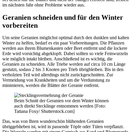
im nächsten Jahr ohne Probleme wieder aus.
Geranien schneiden und für den Winter
vorbereiten
Um seine Geranien möglichst optimal durch den dunklen und kalten
Winter zu helfen, bedarf es ein paar Vorbereitungen. Die Pflanzen
werden aus ihrem Blumenkasten oder Beet entfernt und die lockere
Erde wird vorsichtig abgeklopft. Dabei sollten so viele Feinwurzeln
wie möglich intakt bleiben. Anschließend ist es wichtig, die
Geranien zu schneiden. Alle Triebe werden auf circa 10 cm Länge
gestutzt, sodass 2 bis 3 Knoten pro Trieb übrigbleiben. Bis in den
verholzten Teil wird allerdings nicht zurückgeschnitten. Zur
Vermeidung von Krankheiten und um die Verdunstung zu
minimieren, werden die Blätter der Geranie entfernt.
Beim Schnitt der Geranien vor dem Winter können
auch direkt Stecklinge entnommen werden [Foto:
Tatiana Foxy/ Shutterstock.com]
Das, was von Ihren wunderschön blühenden Geranien
übriggeblieben ist, wird in passende Töpfe oder Tüten verpflanzt.
Die Wurzeln werden mit einem Gemisch aus Sand und Blumenerde