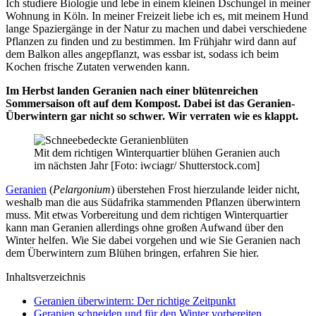
Ich studiere Biologie und lebe in einem kleinen Dschungel in meiner
Wohnung in Köln. In meiner Freizeit liebe ich es, mit meinem Hund
lange Spaziergänge in der Natur zu machen und dabei verschiedene
Pflanzen zu finden und zu bestimmen. Im Frühjahr wird dann auf
dem Balkon alles angepflanzt, was essbar ist, sodass ich beim
Kochen frische Zutaten verwenden kann.
Im Herbst landen Geranien nach einer blütenreichen
Sommersaison oft auf dem Kompost. Dabei ist das Geranien-
Überwintern gar nicht so schwer. Wir verraten wie es klappt.
Mit dem richtigen Winterquartier blühen Geranien auch
im nächsten Jahr [Foto: iwciagr/ Shutterstock.com]
Geranien
(
Pelargonium
) überstehen Frost hierzulande leider nicht,
weshalb man die aus Südafrika stammenden Pflanzen überwintern
muss. Mit etwas Vorbereitung und dem richtigen Winterquartier
kann man Geranien allerdings ohne großen Aufwand über den
Winter helfen. Wie Sie dabei vorgehen und wie Sie Geranien nach
dem Überwintern zum Blühen bringen, erfahren Sie hier.
Inhaltsverzeichnis
Geranien überwintern: Der richtige Zeitpunkt
Geranien schneiden und für den Winter vorbereiten