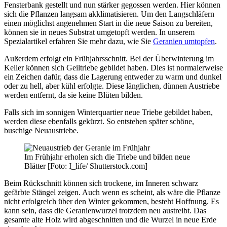
Fensterbank gestellt und nun stärker gegossen werden. Hier können
sich die Pflanzen langsam akklimatisieren. Um den Langschläfern
einen möglichst angenehmen Start in die neue Saison zu bereiten,
können sie in neues Substrat umgetopft werden. In unserem
Spezialartikel erfahren Sie mehr dazu, wie Sie
Geranien umtopfen
.
Außerdem erfolgt ein Frühjahrsschnitt. Bei der Überwinterung im
Keller können sich Geiltriebe gebildet haben. Dies ist normalerweise
ein Zeichen dafür, dass die Lagerung entweder zu warm und dunkel
oder zu hell, aber kühl erfolgte. Diese länglichen, dünnen Austriebe
werden entfernt, da sie keine Blüten bilden.
Falls sich im sonnigen Winterquartier neue Triebe gebildet haben,
werden diese ebenfalls gekürzt. So entstehen später schöne,
buschige Neuaustriebe.
Im Frühjahr erholen sich die Triebe und bilden neue
Blätter [Foto: I_life/ Shutterstock.com]
Beim Rückschnitt können sich trockene, im Inneren schwarz
gefärbte Stängel zeigen. Auch wenn es scheint, als wäre die Pflanze
nicht erfolgreich über den Winter gekommen, besteht Hoffnung. Es
kann sein, dass die Geranienwurzel trotzdem neu austreibt. Das
gesamte alte Holz wird abgeschnitten und die Wurzel in neue Erde