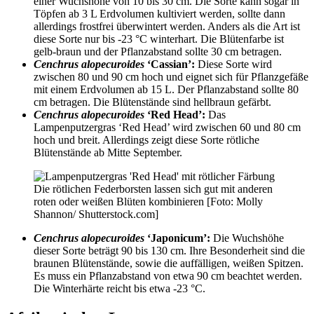
einer Wuchshöhe von 10 bis 30 cm. Die Sorte kann sogar in
Töpfen ab 3 L Erdvolumen kultiviert werden, sollte dann
allerdings frostfrei überwintert werden. Anders als die Art ist
diese Sorte nur bis -23 °C winterhart. Die Blütenfarbe ist
gelb-braun und der Pflanzabstand sollte 30 cm betragen.
Cenchrus alopecuroides
‘Cassian’:
Diese Sorte wird
zwischen 80 und 90 cm hoch und eignet sich für Pflanzgefäße
mit einem Erdvolumen ab 15 L. Der Pflanzabstand sollte 80
cm betragen. Die Blütenstände sind hellbraun gefärbt.
Cenchrus alopecuroides
‘Red Head’:
Das
Lampenputzergras ‘Red Head’ wird zwischen 60 und 80 cm
hoch und breit. Allerdings zeigt diese Sorte rötliche
Blütenstände ab Mitte September.
Die rötlichen Federborsten lassen sich gut mit anderen
roten oder weißen Blüten kombinieren [Foto: Molly
Shannon/ Shutterstock.com]
Cenchrus alopecuroides
‘Japonicum’:
Die Wuchshöhe
dieser Sorte beträgt 90 bis 130 cm. Ihre Besonderheit sind die
braunen Blütenstände, sowie die auffälligen, weißen Spitzen.
Es muss ein Pflanzabstand von etwa 90 cm beachtet werden.
Die Winterhärte reicht bis etwa -23 °C.