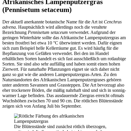
Afrikanisches Lampenputzergras
(Pennisetum setaceum)
Der aktuell anerkannte botanische Name für die Art ist
Cenchrus
advena
. Hauptsächlich wird allerdings noch die veraltete
Bezeichnung
Pennisetum setaceum
verwendet. Aufgrund der
geringen Winterhärte sollte das Afrikanische Lampenputzergras am
besten frostfrei bei etwa 10 °C überwintert werden. Dafür eignen
sich zum Beispiel helle Kellerräume gut. Es wird häufig für die
Bepflanzung von Gefäßen verwendet. Bei den im Handel
erhältlichen Sorten handelt es sich fast ausschließlich um rotlaubige
Sorten. Sie sind also sehr auffällig und haben somit einen hohen
Zierwert. Für naturhafte Pflanzungen eignet sie sich daher nicht
ganz so gut wie die anderen Lampenputzergras-Arten. Zu den
Naturstandorten des Afrikanischen Lampenputzergrases gehören
unter anderem Savannen und Grassteppen. Die Art bevorzugt also
eher trockenere Böden, die mäßig nahrhaft sind und sich in sonnig-
warmer Lage befinden. Das ausdauernde Ziergras erreicht oftmals
Wuchshöhen zwischen 70 und 90 cm. Die rötlichen Blütenstände
zeigen sich von Anfang Juli bis September.
Die Blütenstände sind zunächst rötlich überzogen,