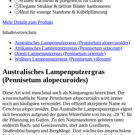
Schnell wachsend & pflegeleicht für Gärten
Elegante Struktur & tiefrote Blätter harmonieren
Ideal für sonnige Standorte & Kübelpflanzung
Mehr Details zum Produkt
Inhaltsverzeichnis
Australisches Lampenputzergras (Pennisetum alopecuroides)
Afrikanisches Lampenputzergras (Pennisetum setaceum)
Orient-Lampenputzergas (Pennisetum orientale)
Wolliges Lampenputzergras (Pennisetum villosum)
Australisches Lampenputzergras
(Pennisetum alopecuroides)
Diese Art wird manchmal auch als Kängurugras bezeichnet. Der
wissenschaftliche Name
Pennisetum alopecuroides
wird immer
noch am häufigsten verwendet. Der offiziell akzeptierte Name ist
Cenchrus alopecuroides
. Das Australische Lampenputzergras eignet
sich besonders aufgrund der guten Winterhärte von bis zu -28 °C für
die Pflanzung im Garten. Zu den Naturstandorten gehören unter
anderem Bach- und Gewässerufer, aber auch Grasfluren,
Straßenböschungen und Berghänge. Dort wächst das anspruchslose