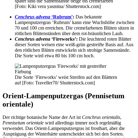
später sind die Samenstände beige bis cremefarben
[Foto: Kiki vera yasmina/ Shutterstock.com]
Cenchrus advena
‘Rubrum’
:
Das bekannte
Lampenputzergras ‘Rubrum’ kann eine Wuchshöhe zwischen
70 und 100 cm erreichen. Die cremefarbenen Blüten sitzen in
rötlichen Blütenständen über dem rot-bräunlichen Laub.
Cenchrus advena
‘Fireworks’:
Die leuchtend roten Blätter
dieser Sorten weisen eine weiß-grün gestreifte Basis auf. Aus
den rötlichen Blüten entwickeln sich strohige Samenstände.
Die Sorte wird etwa 80 bis 100 cm hoch.
Die Sorte ‘Fireworks’ weist Streifen auf den Blättern
auf [Foto: Traveller70/ Shutterstock.com]
Orient-Lampenputzergas (Pennisetum
orientale)
Der richtige botanische Name der Art ist
Cenchrus orientalis
,
Pennisetum orientale
wird allerdings immer noch regelmäßig
verwendet. Das Orient-Lampenputzergras ist frosthart, aber die
Ausprägung der Winterhärte unterscheidet sich bei den Sorten.