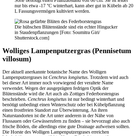
Sorte benötigt einen Pflanzabstand von 60 cm. Sie ist leider
nur bis etwa -17 °C winterhart, kann aber gut in Kübeln ab 20
L Fassungsvermögen kultiviert werden.
Die hübschen Blütenstände sind ein echter Hingucker
in Staudenpflanzungen [Foto: Soumitra Giri/
Shutterstock.com]
Wolliges Lampenputzergras (Pennisetum
villosum)
Der aktuell anerkannte botanische Name des Wolligen
Lampenputzergrases ist
Cenchrus longisetus
. Trotzdem wird auch
bei dieser Art immer noch vorwiegend der veraltete Name
verwendet. Wegen der ausgeprägten fedrigen Optik der
Blütenstände wird die Art auch als Zottiges Federborstengras
beschrieben.
Cenchrus longisetus
ist nur bedingt winterhart und
benötigt unbedingt einen Winterschutz oder bei Kübelpflanzung
einen frostfreien Standort zur Überwinterung. An ihren
Naturstandorten ist die Art unter anderem in der Nähe von
Flussauen oder Gewässerufern zu finden – sie bevorzugt also auch
frische Böden, die allerdings eine gute Drainage aufweisen sollten.
Die Horste des Wolligen Lampenputzergrases erreichen