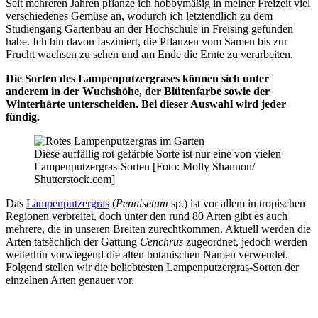
Seit mehreren Jahren pflanze ich hobbymäßig in meiner Freizeit viel
verschiedenes Gemüse an, wodurch ich letztendlich zu dem
Studiengang Gartenbau an der Hochschule in Freising gefunden
habe. Ich bin davon fasziniert, die Pflanzen vom Samen bis zur
Frucht wachsen zu sehen und am Ende die Ernte zu verarbeiten.
Die Sorten des Lampenputzergrases können sich unter
anderem in der Wuchshöhe, der Blütenfarbe sowie der
Winterhärte unterscheiden. Bei dieser Auswahl wird jeder
fündig.
Diese auffällig rot gefärbte Sorte ist nur eine von vielen
Lampenputzergras-Sorten [Foto: Molly Shannon/
Shutterstock.com]
Das
Lampenputzergras
(
Pennisetum
sp.) ist vor allem in tropischen
Regionen verbreitet, doch unter den rund 80 Arten gibt es auch
mehrere, die in unseren Breiten zurechtkommen. Aktuell werden die
Arten tatsächlich der Gattung
Cenchrus
zugeordnet, jedoch werden
weiterhin vorwiegend die alten botanischen Namen verwendet.
Folgend stellen wir die beliebtesten Lampenputzergras-Sorten der
einzelnen Arten genauer vor.