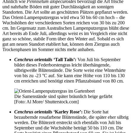
Ähnlich wie
Pennisetum alopecuroides
bevorzugt die Art frische
und nahrhafte Böden mit guter Durchlässigkeit an sonnigen
Standorten. Die Art sollte an geschützten Plätzen gepflanzt werden.
Das Orient-Lampenputzergras wird etwa 50 bis 60 cm hoch – die
Wuchshöhen der verschiedenen Sorten reichen von 30 bis zu 200
cm. Im Gegensatz zum Australischen Lampenputzergras blüht diese
Art bereits ab Ende Juli, allerdings weist es im Vergleich eine nicht
ganz so schöne, stabile Form über den Winter auf. Sobald es sich
gut am neuen Standort etabliert hat, können dem Ziergras auch
Trockenphasen im Sommer nichts mehr anhaben.
Cenchrus orientalis
‘Tall Tails’:
Von Juli bis September
bildet dieses Federborstengras leicht überhängende,
silbrigweiße Blütenstände. Die Sorte weist eine Winterhärte
von bis zu -23 °C auf. Sie kann eine Höhe von 110 bis 130
cm erreichen und benötigt einen Pflanzabstand von 80 cm.
Die Samenstände sind später bräunlich beige gefärbt
[Foto: Al More/ Shutterstock.com]
Cenchrus orientalis
‘Karley Rose’:
Die Sorte hat
bezaubernde rosafarbene Blütenstände, die später eher silbrig
werden. Die Blütezeit erstreckt sich ebenfalls von Juli bis
September und die Wuchshöhe beträgt 50 bis 110 cm. Die