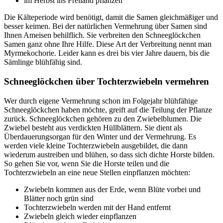
im Herbst ins Freiland pflanzen
Die Kälteperiode wird benötigt, damit die Samen gleichmäßiger und
besser keimen. Bei der natürlichen Vermehrung über Samen sind
Ihnen Ameisen behilflich. Sie verbreiten den Schneeglöckchen
Samen ganz ohne Ihre Hilfe. Diese Art der Verbreitung nennt man
Myrmekochorie. Leider kann es drei bis vier Jahre dauern, bis die
Sämlinge blühfähig sind.
Schneeglöckchen über Tochterzwiebeln vermehren
Wer durch eigene Vermehrung schon im Folgejahr blühfähige
Schneeglöckchen haben möchte, greift auf die Teilung der Pflanze
zurück. Schneeglöckchen gehören zu den Zwiebelblumen. Die
Zwiebel besteht aus verdickten Hüllblättern. Sie dient als
Überdauerungsorgan für den Winter und der Vermehrung. Es
werden viele kleine Tochterzwiebeln ausgebildet, die dann
wiederum austreiben und blühen, so dass sich dichte Horste bilden.
So gehen Sie vor, wenn Sie die Horste teilen und die
Tochterzwiebeln an eine neue Stellen einpflanzen möchten:
Zwiebeln kommen aus der Erde, wenn Blüte vorbei und
Blätter noch grün sind
Tochterzwiebeln werden mit der Hand entfernt
Zwiebeln gleich wieder einpflanzen