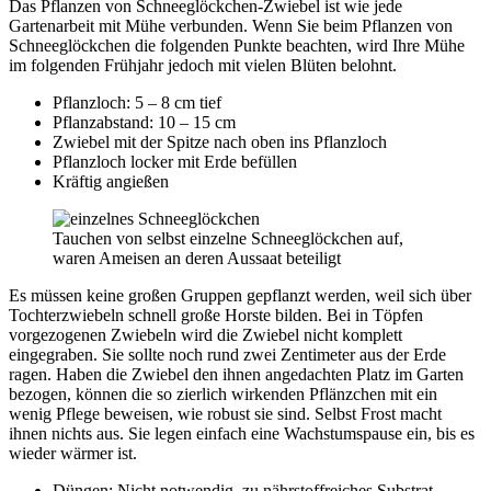
Das Pflanzen von Schneeglöckchen-Zwiebel ist wie jede
Gartenarbeit mit Mühe verbunden. Wenn Sie beim Pflanzen von
Schneeglöckchen die folgenden Punkte beachten, wird Ihre Mühe
im folgenden Frühjahr jedoch mit vielen Blüten belohnt.
Pflanzloch: 5 – 8 cm tief
Pflanzabstand: 10 – 15 cm
Zwiebel mit der Spitze nach oben ins Pflanzloch
Pflanzloch locker mit Erde befüllen
Kräftig angießen
Tauchen von selbst einzelne Schneeglöckchen auf,
waren Ameisen an deren Aussaat beteiligt
Es müssen keine großen Gruppen gepflanzt werden, weil sich über
Tochterzwiebeln schnell große Horste bilden. Bei in Töpfen
vorgezogenen Zwiebeln wird die Zwiebel nicht komplett
eingegraben. Sie sollte noch rund zwei Zentimeter aus der Erde
ragen. Haben die Zwiebel den ihnen angedachten Platz im Garten
bezogen, können die so zierlich wirkenden Pflänzchen mit ein
wenig Pflege beweisen, wie robust sie sind. Selbst Frost macht
ihnen nichts aus. Sie legen einfach eine Wachstumspause ein, bis es
wieder wärmer ist.
Düngen: Nicht notwendig, zu nährstoffreiches Substrat