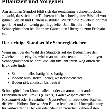
Pflanzzeit und Vorgehen
Am richtigen Standort fühlt sich das genügsame Schneeglöckchen
so wohl, dass sich über Tochterzwiebeln schnell ganze Büschel von
grünen Stielen und Blättern ausbilden. Werden die Zwiebeln optimal
gepflanzt und ein wenig gepflegt, leiten Jahr für Jahr mehr
Schneeglöckchen bei Ihnen im Garten den Übergang zum Frühjahr
ein.
Der richtige Standort für Schneeglöckchen
Wenn man bei der Wahl des Standorts auf die Bedürfnisse der
Zwiebelblume eingeht, wird man mit robusten und blühfreudigen
Schneeglöckchen belohnt, die Jahr um Jahr ihren Weg durch die
Erdkruste finden.
Standort: halbschattig bis schattig
Boden: humusreich, locker, wasserspeichernd
Boden-pH: alkalisch bis neutral
Schneeglöckchen können alleine oder zusammen mit anderen
Frühblühern wie Krokus (
Crocus
), Garten-Alpenveilchen
(
Cyclamen
) oder Hyazinthen (
Hyacinthu
s) im Beet oder Topf um
die Wette blühen. Ihre weißen Blüten leuchten als Unterpflanzung
für laubwerfende Hecken oder Stauden zwischen kahlen Ästen