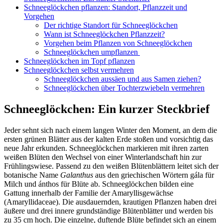
Schneeglöckchen pflanzen: Standort, Pflanzzeit und
Vorgehen
Der richtige Standort für Schneeglöckchen
Wann ist Schneeglöckchen Pflanzzeit?
Vorgehen beim Pflanzen von Schneeglöckchen
Schneeglöckchen umpflanzen
Schneeglöckchen im Topf pflanzen
Schneeglöckchen selbst vermehren
Schneeglöckchen aussäen und aus Samen ziehen?
Schneeglöckchen über Tochterzwiebeln vermehren
Schneeglöckchen: Ein kurzer Steckbrief
Jeder sehnt sich nach einem langen Winter den Moment, an dem die
ersten grünen Blätter aus der kalten Erde stoßen und vorsichtig das
neue Jahr erkunden. Schneeglöckchen markieren mit ihren zarten
weißen Blüten den Wechsel von einer Winterlandschaft hin zur
Frühlingswiese. Passend zu den weißen Blütenblättern leitet sich der
botanische Name
Galanthus
aus den griechischen Wörtern gála für
Milch und ánthos für Blüte ab. Schneeglöckchen bilden eine
Gattung innerhalb der Familie der Amaryllisgewächse
(Amaryllidaceae). Die ausdauernden, krautigen Pflanzen haben drei
äußere und drei innere grundständige Blütenblätter und werden bis
zu 35 cm hoch. Die einzelne, duftende Blüte befindet sich an einem