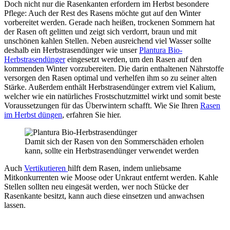
Doch nicht nur die Rasenkanten erfordern im Herbst besondere
Pflege: Auch der Rest des Rasens möchte gut auf den Winter
vorbereitet werden. Gerade nach heißen, trockenen Sommern hat
der Rasen oft gelitten und zeigt sich verdorrt, braun und mit
unschönen kahlen Stellen. Neben ausreichend viel Wasser sollte
deshalb ein Herbstrasendünger wie unser
Plantura Bio-
Herbstrasendünger
eingesetzt werden, um den Rasen auf den
kommenden Winter vorzubereiten. Die darin enthaltenen Nährstoffe
versorgen den Rasen optimal und verhelfen ihm so zu seiner alten
Stärke. Außerdem enthält Herbstrasendünger extrem viel Kalium,
welcher wie ein natürliches Frostschutzmittel wirkt und somit beste
Voraussetzungen für das Überwintern schafft. Wie Sie Ihren
Rasen
im Herbst düngen
, erfahren Sie hier.
Damit sich der Rasen von den Sommerschäden erholen
kann, sollte ein Herbstrasendünger verwendet werden
Auch
Vertikutieren
hilft dem Rasen, indem unliebsame
Mitkonkurrenten wie Moose oder Unkraut entfernt werden. Kahle
Stellen sollten neu eingesät werden, wer noch Stücke der
Rasenkante besitzt, kann auch diese einsetzen und anwachsen
lassen.