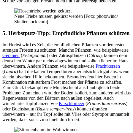
Schutz vor strengen Frösten noch mit Tannenreisig bedecken.
Neue Triebe müssen gekürzt werden [Foto: photowind/
Shutterstock.com]
5. Herbstputz-Tipp: Empfindliche Pflanzen schützen
Im Herbst wird es Zeit, die empfindlichen Pflanzen vor den ersten
strengen Frösten zu schützen. Manche Pflanzen, wie beispielsweise
Geranien
(
Pelargonium
) oder Zitruspflanzen (
Citrus
), können dem
deutschen Winter gar nichts abgewinnen und sollten lieber im Haus
überwintern. Andere Pflanzen wie beispielsweise
Prachtkerzen
(
Gaura
) halt die kalten Temperaturen aber tatsächlich gut aus, wenn
sie ein bisschen Hilfe bekommen. Besonders feuchter Boden in
Kombination mit starkem Frost machen der Pflanze zu schaffen.
Zum Glück bekämpft eine Mulchschicht aus Laub gleich beide
Probleme: Zum einen wird der Boden isoliert, zum anderen wird das
Regenwasser von den Blättern nach außen abgeleitet. Auch
winterharte Topfpflanzen wie
Kirschlorbeer
(
Prunus laurocerasus
)
oder Buchsbaum (
Buxus sempervirens
) können draußen
überwintern – nur ihr Topf sollte mit Vlies oder Styropor ummantelt
werden, da er sonst zu schnell durchfriert.