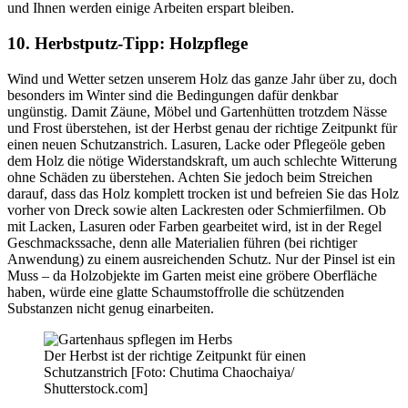
und Ihnen werden einige Arbeiten erspart bleiben.
10. Herbstputz-Tipp: Holzpflege
Wind und Wetter setzen unserem Holz das ganze Jahr über zu, doch
besonders im Winter sind die Bedingungen dafür denkbar
ungünstig. Damit Zäune, Möbel und Gartenhütten trotzdem Nässe
und Frost überstehen, ist der Herbst genau der richtige Zeitpunkt für
einen neuen Schutzanstrich. Lasuren, Lacke oder Pflegeöle geben
dem Holz die nötige Widerstandskraft, um auch schlechte Witterung
ohne Schäden zu überstehen. Achten Sie jedoch beim Streichen
darauf, dass das Holz komplett trocken ist und befreien Sie das Holz
vorher von Dreck sowie alten Lackresten oder Schmierfilmen. Ob
mit Lacken, Lasuren oder Farben gearbeitet wird, ist in der Regel
Geschmackssache, denn alle Materialien führen (bei richtiger
Anwendung) zu einem ausreichenden Schutz. Nur der Pinsel ist ein
Muss – da Holzobjekte im Garten meist eine gröbere Oberfläche
haben, würde eine glatte Schaumstoffrolle die schützenden
Substanzen nicht genug einarbeiten.
Der Herbst ist der richtige Zeitpunkt für einen
Schutzanstrich [Foto: Chutima Chaochaiya/
Shutterstock.com]