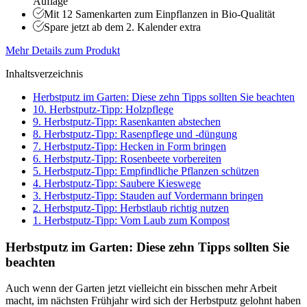
Auflage
Mit 12 Samenkarten zum Einpflanzen in Bio-Qualität
Spare jetzt ab dem 2. Kalender extra
Mehr Details zum Produkt
Inhaltsverzeichnis
Herbstputz im Garten: Diese zehn Tipps sollten Sie beachten
10. Herbstputz-Tipp: Holzpflege
9. Herbstputz-Tipp: Rasenkanten abstechen
8. Herbstputz-Tipp: Rasenpflege und -düngung
7. Herbstputz-Tipp: Hecken in Form bringen
6. Herbstputz-Tipp: Rosenbeete vorbereiten
5. Herbstputz-Tipp: Empfindliche Pflanzen schützen
4. Herbstputz-Tipp: Saubere Kieswege
3. Herbstputz-Tipp: Stauden auf Vordermann bringen
2. Herbstputz-Tipp: Herbstlaub richtig nutzen
1. Herbstputz-Tipp: Vom Laub zum Kompost
Herbstputz im Garten: Diese zehn Tipps sollten Sie
beachten
Auch wenn der Garten jetzt vielleicht ein bisschen mehr Arbeit
macht, im nächsten Frühjahr wird sich der Herbstputz gelohnt haben