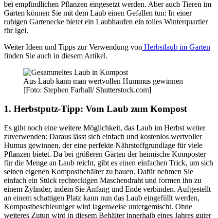
bei empfindlichen Pflanzen eingesetzt werden. Aber auch Tieren im
Garten können Sie mit dem Laub einen Gefallen tun: In einer
ruhigen Gartenecke bietet ein Laubhaufen ein tolles Winterquartier
für Igel.
Weiter Ideen und Tipps zur Verwendung von
Herbstlaub im Garten
finden Sie auch in diesem Artikel.
Aus Laub kann man wertvollen Hummus gewinnen
[Foto: Stephen Farhall/ Shutterstock.com]
1. Herbstputz-Tipp: Vom Laub zum Kompost
Es gibt noch eine weitere Möglichkeit, das Laub im Herbst weiter
zuverwenden: Daraus lässt sich einfach und kostenlos wertvoller
Humus gewinnen, der eine perfekte Nährstoffgrundlage für viele
Pflanzen bietet. Da bei größeren Gärten der heimische Komposter
für die Menge an Laub reicht, gibt es einen einfachen Trick, um sich
seinen eigenen Kompostbehälter zu bauen. Dafür nehmen Sie
einfach ein Stück rechteckigen Maschendraht und formen ihn zu
einem Zylinder, indem Sie Anfang und Ende verbinden. Aufgestellt
an einem schattigen Platz kann nun das Laub eingefüllt werden,
Kompostbeschleuniger wird lagenweise untergemischt. Ohne
weiteres Zutun wird in diesem Behälter innerhalb eines Jahres guter