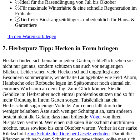
Ideal für die Rasendüngung von Juli bis Oktober
Für maximale Winterhärte & eine schnelle Regeneration im
Frühjahr
Tierfreier Bio-Langzeitdünger - unbedenklich für Haus- &
Gartentiere
In den Warenkorb legen
7. Herbstputz-Tipp: Hecken in Form bringen
Hecken finden sich beinahe in jedem Garten, schließlich sehen sie
nicht nur gut aus, sondern schützen uns auch vor neugierigen
Blicken. Leider sehen viele Hecken schnell ungepflegt aus:
Besondern sommergrüne, winterharte Laubgehölze wie Feld-Ahorn,
Hainbuche oder Rotbuche legen im Spätsommer noch einmal ein
enormes Wachstum an dem Tag. Zum Glück können Sie die
Gehölze im Herbst aber noch einmal problemlos stutzen und so für
mehr Ordnung in Ihrem Garten sorgen. Tatsächlich hat ein
Herbstschnitt sogar einige Vorteile: Zum einen fällt durch die
weniger belaubten Äste auch weniger Schnittgut an, zum anderen
besteht nicht die Gefahr, dass man brütende
Vögel
von ihren
Nistplätzen vertreibt. Wer einen radikalen Rückschnitt durchführen
möchte, muss sowieso bis zum Oktober warten: Vorher ist der starke
Rückschnitt
zum Schutz der Tiere per Gesetz verboten
. Damit die
Pflanzen auch nach dem Schnitt gut weiterwachsen, sollte man sich