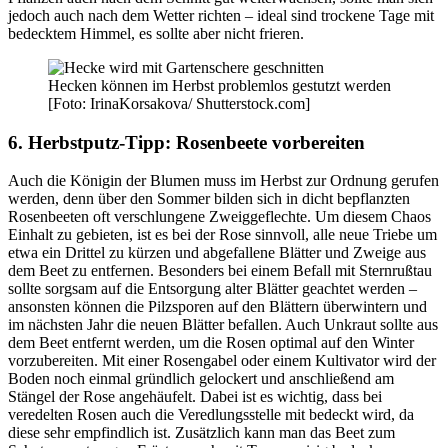
jedoch auch nach dem Wetter richten – ideal sind trockene Tage mit
bedecktem Himmel, es sollte aber nicht frieren.
Hecken können im Herbst problemlos gestutzt werden
[Foto: IrinaKorsakova/ Shutterstock.com]
6. Herbstputz-Tipp: Rosenbeete vorbereiten
Auch die Königin der Blumen muss im Herbst zur Ordnung gerufen
werden, denn über den Sommer bilden sich in dicht bepflanzten
Rosenbeeten oft verschlungene Zweiggeflechte. Um diesem Chaos
Einhalt zu gebieten, ist es bei der Rose sinnvoll, alle neue Triebe um
etwa ein Drittel zu kürzen und abgefallene Blätter und Zweige aus
dem Beet zu entfernen. Besonders bei einem Befall mit Sternrußtau
sollte sorgsam auf die Entsorgung alter Blätter geachtet werden –
ansonsten können die Pilzsporen auf den Blättern überwintern und
im nächsten Jahr die neuen Blätter befallen. Auch Unkraut sollte aus
dem Beet entfernt werden, um die Rosen optimal auf den Winter
vorzubereiten. Mit einer Rosengabel oder einem Kultivator wird der
Boden noch einmal gründlich gelockert und anschließend am
Stängel der Rose angehäufelt. Dabei ist es wichtig, dass bei
veredelten Rosen auch die Veredlungsstelle mit bedeckt wird, da
diese sehr empfindlich ist. Zusätzlich kann man das Beet zum