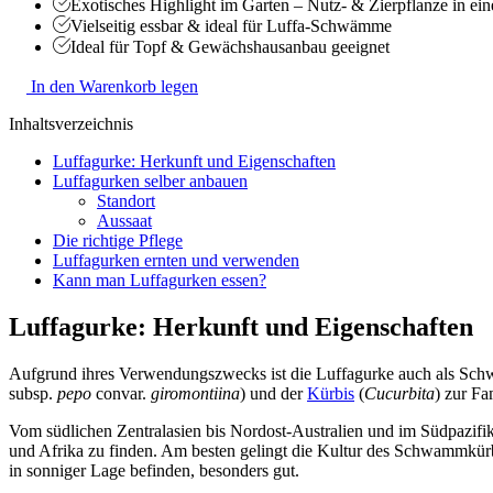
Exotisches Highlight im Garten – Nutz- & Zierpflanze in ei
Vielseitig essbar & ideal für Luffa-Schwämme
Ideal für Topf & Gewächshausanbau geeignet
In den Warenkorb legen
Inhaltsverzeichnis
Luffagurke: Herkunft und Eigenschaften
Luffagurken selber anbauen
Standort
Aussaat
Die richtige Pflege
Luffagurken ernten und verwenden
Kann man Luffagurken essen?
Luffagurke: Herkunft und Eigenschaften
Aufgrund ihres Verwendungszwecks ist die Luffagurke auch als Sch
subsp.
pepo
convar.
giromontiina
) und der
Kürbis
(
Cucurbita
) zur Fa
Vom südlichen Zentralasien bis Nordost-Australien und im Südpazifi
und Afrika zu finden. Am besten gelingt die Kultur des Schwammkürbis
in sonniger Lage befinden, besonders gut.