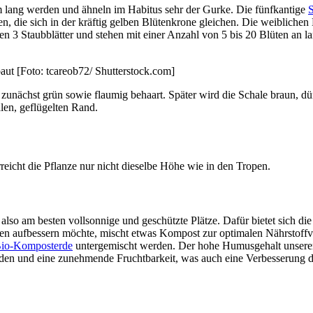
m lang werden und ähneln im Habitus sehr der Gurke. Die fünfkantige
S
üten, die sich in der kräftig gelben Blütenkrone gleichen. Die weiblich
ten 3 Staubblätter und stehen mit einer Anzahl von 5 bis 20 Blüten an l
ut [Foto: tcareob72/ Shutterstock.com]
 zunächst grün sowie flaumig behaart. Später wird die Schale braun, d
len, geflügelten Rand.
icht die Pflanze nur nicht dieselbe Höhe wie in den Tropen.
o am besten vollsonnige und geschützte Plätze. Dafür bietet sich die 
den aufbessern möchte, mischt etwas Kompost zur optimalen Nährstoff
Bio-Komposterde
untergemischt werden. Der hohe Humusgehalt unserer 
m Boden und eine zunehmende Fruchtbarkeit, was auch eine Verbesserung