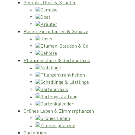
Gemüse, Obst & Kräuter
Gemüse
Obst
Kräuter
Rasen, Zierpflanzen & Gehölze
Rasen
Blumen, Stauden & Co.
Gehölze
Pflanzenschutz & Gartenpraxis
Nützlinge
Pflanzenkrankheiten
Schädlinge & Lästlinge
Gartenpraxis
Gartengestaltung
Gartenkalender
Grünes Leben & Zimmerpflanzen
Grünes Leben
Zimmerpflanzen
Gartentiere