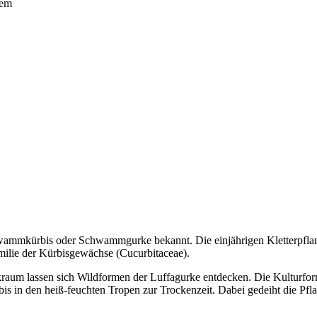
nem
wammkürbis oder Schwammgurke bekannt. Die einjährigen Kletterpfla
milie der Kürbisgewächse (Cucurbitaceae).
kraum lassen sich Wildformen der Luffagurke entdecken. Die Kulturfor
 in den heiß-feuchten Tropen zur Trockenzeit. Dabei gedeiht die Pflanz