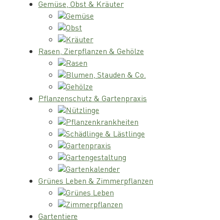
Gemüse, Obst & Kräuter
Gemüse
Obst
Kräuter
Rasen, Zierpflanzen & Gehölze
Rasen
Blumen, Stauden & Co.
Gehölze
Pflanzenschutz & Gartenpraxis
Nützlinge
Pflanzenkrankheiten
Schädlinge & Lästlinge
Gartenpraxis
Gartengestaltung
Gartenkalender
Grünes Leben & Zimmerpflanzen
Grünes Leben
Zimmerpflanzen
Gartentiere