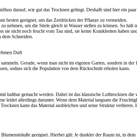
luss darauf, wie gut das Trocknen gelingt. Deshalb sind hier ein paar
 am besten geeignet, um das Zerdrücken der Pflanze zu vermeiden.
 zu nehmen, um die Stiele gleich in Wasser stellen zu können. So hält 
ss sie nicht noch feucht vom Tau sind, sie keine Krankheiten haben und
h dem Schneiden.
nehmen Duft
e sammeln. Gerade, wenn man nicht im eigenen Garten, sondern in der f
sen, sodass sich die Population von dem Rückschnitt erholen kann.
it haltbar gemacht werden. Dabei ist das klassische Lufttrocknen di
ume leidet allerdings darunter. Wenn dem Material langsam die Feuchti
m Trocknen kann das Material ausbleichen und seine Struktur verlieren. 
 Blumensträuße geeignet. Hierbei gilt: Je dunkler der Raum ist, in de