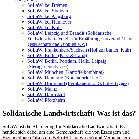
SoLaWi bei Bremen
SoLaWi bei Stuttgart
SoLaWi bei Augsburg
SoLaWi bei Hannover
SoLaWi bei Köln
SoLaWi Leipzig und Brandis (Solidarische
Feldwirtschaft- Verein für Ernährungssouveranität und
gesellschaftliche Utopien e.V.)
SoLaWi Frankenberg/Sachsen (Hof zur bunten Kuh)
SoLaWi Berlin (Kiez & Land)
SoLaWi Berlin, Potsdam, Halle, Leipzig
(Sterngartenodyssee)
SoLaWi München (Kartoffelkombinat)
SoLaWi Hamburg (Kattendorfer Hof)
SoLaWi Dortmund (Lernbauernhof Schulte-Tigges)
SoLaWi Mainz
SoLaWi Darmstadt
SoLaWi Pforzheim
Solidarische Landwirtschaft: Was ist das?
SoLaWi ist die Abkürzung für Solidarische Landwirtschaft. Es
handelt sich dabei um eine Gemeinschaft, die von Erzeugern und
Erzeugerinnen (also zum Beispiel Landwirten) und Verbrauchern