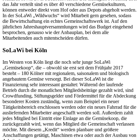
das Jahr verteilt sind es über 40 verschiedene Gemüsekulturen,
können entweder direkt vom Hof oder aus Depots abgeholt werden.
In der SoLaWi „Wildwuchs“ wird Mitarbeit gern gesehen, sodass
die Bewirtschaftung ein echtes Gemeinschaftswerk ist. Auf den
jährlichen Jahreshauptversammlungen wird das Budget eingehend
besprochen, genauso wie der Anbauplan, bei dem alle
Mitarbeitenden auch mitentscheiden dürfen.
SoLaWi bei Köln
Im Westen von Köln liegt die noch sehr junge SoLaWi
„Gemüsekoop“, die – obwohl sie erst seit dem Frühjahr 2017
besteht – 180 Kölner mit regionalem, saisonalem und biologisch
angebautem Gemüse versorgt. Bei dieser SoLaWi ist die
Finanzierung sehr interessant gestaltet: Während der laufende
Betrieb durch die monatlichen Mitgliedsbeiträge gezahlt wird, sind
Crowdfunding, Stiftungsgelder und Fördermittel für die Abdeckung
besonderer Kosten zuständig, wenn zum Beispiel ein neuer
Tätigkeitsbereich erschlossen werden oder ein neues Fahrrad für die
ausliefernden Mitarbeiter angeschafft werden soll. Außerdem zahlt
jedes Mitglied bei Eintritt eine Einlage an die Gemüsekoop, die
zurückgezahlt wird, wenn das Mitglied die Gemeinschaft verlassen
möchte. Mit diesem „Kredit“ werden planbare und größere
Anschaffungen getätigt, Maschinen etwa oder auch der Ausbau von