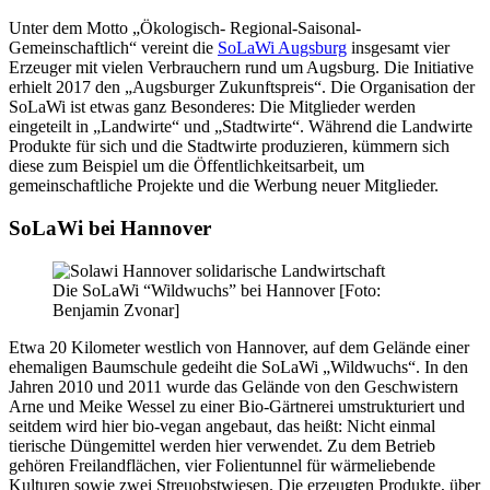
Unter dem Motto „Ökologisch- Regional-Saisonal-
Gemeinschaftlich“ vereint die
SoLaWi Augsburg
insgesamt vier
Erzeuger mit vielen Verbrauchern rund um Augsburg. Die Initiative
erhielt 2017 den „Augsburger Zukunftspreis“. Die Organisation der
SoLaWi ist etwas ganz Besonderes: Die Mitglieder werden
eingeteilt in „Landwirte“ und „Stadtwirte“. Während die Landwirte
Produkte für sich und die Stadtwirte produzieren, kümmern sich
diese zum Beispiel um die Öffentlichkeitsarbeit, um
gemeinschaftliche Projekte und die Werbung neuer Mitglieder.
SoLaWi bei Hannover
Die SoLaWi “Wildwuchs” bei Hannover [Foto:
Benjamin Zvonar]
Etwa 20 Kilometer westlich von Hannover, auf dem Gelände einer
ehemaligen Baumschule gedeiht die SoLaWi „Wildwuchs“. In den
Jahren 2010 und 2011 wurde das Gelände von den Geschwistern
Arne und Meike Wessel zu einer Bio-Gärtnerei umstrukturiert und
seitdem wird hier bio-vegan angebaut, das heißt: Nicht einmal
tierische Düngemittel werden hier verwendet. Zu dem Betrieb
gehören Freilandflächen, vier Folientunnel für wärmeliebende
Kulturen sowie zwei Streuobstwiesen. Die erzeugten Produkte, über