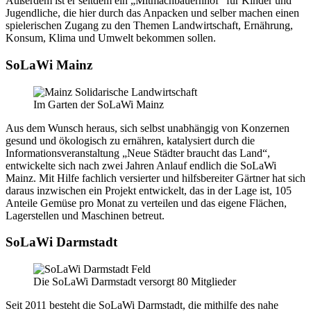
Außerdem ist er seitdem ein „Mitmachbauernhof“ für Kinder und
Jugendliche, die hier durch das Anpacken und selber machen einen
spielerischen Zugang zu den Themen Landwirtschaft, Ernährung,
Konsum, Klima und Umwelt bekommen sollen.
SoLaWi Mainz
Im Garten der SoLaWi Mainz
Aus dem Wunsch heraus, sich selbst unabhängig von Konzernen
gesund und ökologisch zu ernähren, katalysiert durch die
Informationsveranstaltung „Neue Städter braucht das Land“,
entwickelte sich nach zwei Jahren Anlauf endlich die SoLaWi
Mainz. Mit Hilfe fachlich versierter und hilfsbereiter Gärtner hat sich
daraus inzwischen ein Projekt entwickelt, das in der Lage ist, 105
Anteile Gemüse pro Monat zu verteilen und das eigene Flächen,
Lagerstellen und Maschinen betreut.
SoLaWi Darmstadt
Die SoLaWi Darmstadt versorgt 80 Mitglieder
Seit 2011 besteht die SoLaWi Darmstadt, die mithilfe des nahe