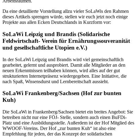
Arbeitsräumen.
Da eine detaillierte Vorstellung allzu vieler SoLaWis den Rahmen
dieses Artikels sprengen würde, stellen wir euch jetzt noch einige
Projekte aus allen Ecken Deutschlands in Kurzform vor:
SoLaWi Leipzig und Brandis
(Solidarische
Feldwirtschaft- Verein für Ernährungssouveranität
und gesellschaftliche Utopien e.V.)
In der SoLaWi Leipzig und Brandis wird viel gemeinschaftlich
gearbeitet, gelernt und ausprobiert. Damit alle Mitglieder an den
neuen Erkenntnissen teilhaben können, wird alles auf der gut
strukturierten Internetpräsenz wiedergegeben. Eine Initiative, die
nach Spaß, Wissensdurst und Lernbereitschaft aussieht.
SoLaWi Frankenberg/Sachsen
(Hof zur bunten
Kuh)
Die SoLaWi in Frankenberg/Sachsen bietet ein breites Angebot: Sie
betreiben nicht nur eine FÖJ- Stelle, sondern auch einen BuFDi-
Platz und eine Ausbildungsstelle. Außerdem ist der Hof Mitglied des
WWOOF-Vereins. Der Hof „zur bunten Kuh“ ist also eine
Empfehlung für jeden, der das Konzept der solidarischen