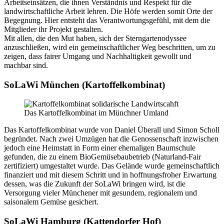
Arbeitseinsätzen, die ihnen Verständnis und Respekt für die
landwirtschaftliche Arbeit lehren. Die Höfe werden somit Orte der
Begegnung. Hier entsteht das Verantwortungsgefühl, mit dem die
Mitglieder ihr Projekt gestalten.
Mit allen, die den Mut haben, sich der Sterngartenodyssee
anzuschließen, wird ein gemeinschaftlicher Weg beschritten, um zu
zeigen, dass fairer Umgang und Nachhaltigkeit gewollt und
machbar sind.
SoLaWi München
(Kartoffelkombinat)
Das Kartoffelkombinat im Münchner Umland
Das Kartoffelkombinat wurde von Daniel Überall und Simon Scholl
begründet. Nach zwei Umzügen hat die Genossenschaft inzwischen
jedoch eine Heimstatt in Form einer ehemaligen Baumschule
gefunden, die zu einem BioGemüsebaubetrieb (Naturland-Fair
zertifiziert) umgestaltet wurde. Das Gelände wurde gemeinschaftlich
finanziert und mit diesem Schritt und in hoffnungsfroher Erwartung
dessen, was die Zukunft der SoLaWi bringen wird, ist die
Versorgung vieler Münchener mit gesundem, regionalem und
saisonalem Gemüse gesichert.
SoLaWi Hamburg
(Kattendorfer Hof)