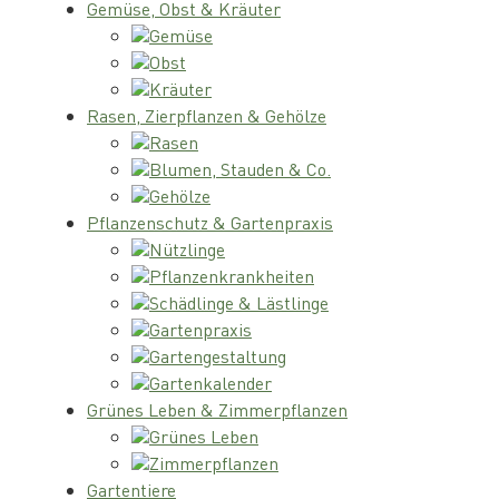
Gemüse, Obst & Kräuter
Gemüse
Obst
Kräuter
Rasen, Zierpflanzen & Gehölze
Rasen
Blumen, Stauden & Co.
Gehölze
Pflanzenschutz & Gartenpraxis
Nützlinge
Pflanzenkrankheiten
Schädlinge & Lästlinge
Gartenpraxis
Gartengestaltung
Gartenkalender
Grünes Leben & Zimmerpflanzen
Grünes Leben
Zimmerpflanzen
Gartentiere