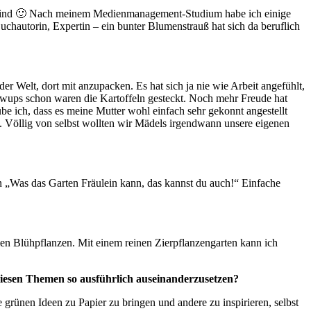
nd sind 🙂 Nach meinem Medienmanagement-Studium habe ich einige
uchautorin, Expertin – ein bunter Blumenstrauß hat sich da beruflich
r Welt, dort mit anzupacken. Es hat sich ja nie wie Arbeit angefühlt,
hwups schon waren die Kartoffeln gesteckt. Noch mehr Freude hat
e ich, dass es meine Mutter wohl einfach sehr gekonnt angestellt
te. Völlig von selbst wollten wir Mädels irgendwann unsere eigenen
n „Was das Garten Fräulein kann, das kannst du auch!“ Einfache
n Blühpflanzen. Mit einem reinen Zierpflanzengarten kann ich
 diesen Themen so ausführlich auseinanderzusetzen?
ie grünen Ideen zu Papier zu bringen und andere zu inspirieren, selbst