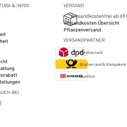
TURA & INFOS
VERSAND
Versandkostenfrei ab 69
Versandkosten Übersicht
m
Pflanzenversand
eit
VERSANDPARTNER
heit
Paketversand
echt
Briefversand & Kleinpakete
Zahlung
enrabatt
Spedition
tellungen
AUCH BEI