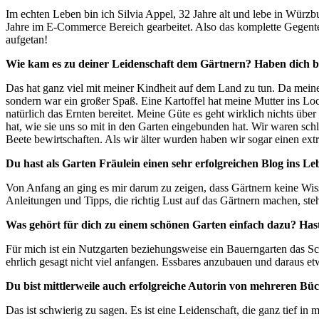
Im echten Leben bin ich Silvia Appel, 32 Jahre alt und lebe in Wü
Jahre im E-Commerce Bereich gearbeitet. Also das komplette Gegenteil
aufgetan!
Wie kam es zu deiner Leidenschaft dem Gärtnern? Haben dich b
Das hat ganz viel mit meiner Kindheit auf dem Land zu tun. Da meine 
sondern war ein großer Spaß. Eine Kartoffel hat meine Mutter ins L
natürlich das Ernten bereitet. Meine Güte es geht wirklich nichts ü
hat, wie sie uns so mit in den Garten eingebunden hat. Wir waren schl
Beete bewirtschaften. Als wir älter wurden haben wir sogar einen ex
Du hast als Garten Fräulein einen sehr erfolgreichen Blog ins 
Von Anfang an ging es mir darum zu zeigen, dass Gärtnern keine Wiss
Anleitungen und Tipps, die richtig Lust auf das Gärtnern machen, ste
Was gehört für dich zu einem schönen Garten einfach dazu? Has
Für mich ist ein Nutzgarten beziehungsweise ein Bauerngarten das 
ehrlich gesagt nicht viel anfangen. Essbares anzubauen und daraus et
Du bist mittlerweile auch erfolgreiche Autorin von mehreren Büc
Das ist schwierig zu sagen. Es ist eine Leidenschaft, die ganz tief in 