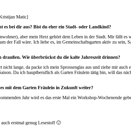
Kristijan Matic]
t es bei dir aus? Bist du eher ein Stadt- oder Landkind?
wohner), aber mein Herz gehört dem Leben in der Stadt. Mir fällt es w
srum der Fall wäre. Ich liebe es, im Gemeinschaftsgarten aktiv zu se
rn draußen. Wie überbrückst du die kalte Jahreszeit drinnen?
rt nicht lange, da packe ich mein Sprossenglas aus und ziehe mir auch 
son. Da ich hauptberuflich als Garten Fräulein tätig bin, will das näch
es mit dem Garten Fräulein in Zukunft weiter?
Im kommenden Jahr wird es das erste Mal ein Workshop-Wochenende geb
a auch erstmal genug Lesestoff 🙂