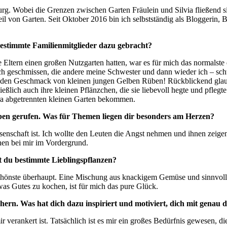
rzburg. Wobei die Grenzen zwischen Garten Fräulein und Silvia fließe
 von Garten. Seit Oktober 2016 bin ich selbstständig als Bloggerin, B
estimmte Familienmitglieder dazu gebracht?
Eltern einen großen Nutzgarten hatten, war es für mich das normalste de
och geschmissen, die andere meine Schwester und dann wieder ich – sc
ber den Geschmack von kleinen jungen Gelben Rüben! Rückblickend glaub
ießlich auch ihre kleinen Pflänzchen, die sie liebevoll hegte und pfleg
tra abgetrennten kleinen Garten bekommen.
Leben gerufen. Was für Themen liegen dir besonders am Herzen?
enschaft ist. Ich wollte den Leuten die Angst nehmen und ihnen zeige
hen bei mir im Vordergrund.
t du bestimmte Lieblingspflanzen?
Schönste überhaupt. Eine Mischung aus knackigem Gemüse und sinnvolle
was Gutes zu kochen, ist für mich das pure Glück.
hern. Was hat dich dazu inspiriert und motiviert, dich mit genau
mir verankert ist. Tatsächlich ist es mir ein großes Bedürfnis gewesen, d