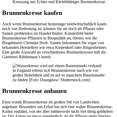
Kreuzung aus Echter und Kleinblättriger Brunnenkresse.
Brunnenkresse kaufen
Auch wenn Brunnenkresse heutzutage landwirtschaftlich kaum
noch von Bedeutung ist, können Sie sie doch als Pflanze oder
Samen problemlos im Handel finden. Kräuterfeld bietet
Brunnenkresse-Pflanzen in Bioqualität an, ebenso wie die
Biogärtnerei Christian Herb. Samen bekommen Sie sogar von
bekannten Herstellern wie etwa Kiepenkerl oder Bingenheimer.
Eine große Auswahl an verschiedenen Brunnenkressen hält die
Gärtnerei Rühlemann’s bereit.
In England erfreut sich Brunnenkresse nach wie vor
großer Beliebtheit und ist auf so manchem Bauernmarkt
zu finden [Foto: Duangdaw/ Shutterstock.com]
Brunnenkresse anbauen
Einst wurde Brunnenkresse im großen Stil von Landwirten
angebaut. Besonders um Erfurt hat sich eine wahre Brunnenkresse-
Kultur entfaltet, von der aber mittlerweile nicht viel übrig geblieben
ist. Der Anbau ist etwas umständlich, da die Pflanze stetig frisches