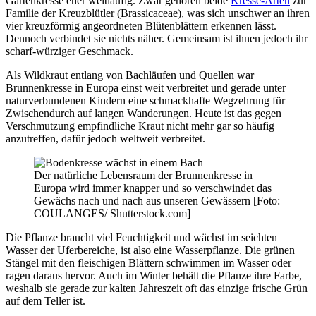
Gartenkresse eher weitläufig. Zwar gehören beide
Kresse-Arten
zur
Familie der Kreuzblütler (Brassicaceae), was sich unschwer an ihren
vier kreuzförmig angeordneten Blütenblättern erkennen lässt.
Dennoch verbindet sie nichts näher. Gemeinsam ist ihnen jedoch ihr
scharf-würziger Geschmack.
Als Wildkraut entlang von Bachläufen und Quellen war
Brunnenkresse in Europa einst weit verbreitet und gerade unter
naturverbundenen Kindern eine schmackhafte Wegzehrung für
Zwischendurch auf langen Wanderungen. Heute ist das gegen
Verschmutzung empfindliche Kraut nicht mehr gar so häufig
anzutreffen, dafür jedoch weltweit verbreitet.
Der natürliche Lebensraum der Brunnenkresse in
Europa wird immer knapper und so verschwindet das
Gewächs nach und nach aus unseren Gewässern [Foto:
COULANGES/ Shutterstock.com]
Die Pflanze braucht viel Feuchtigkeit und wächst im seichten
Wasser der Uferbereiche, ist also eine Wasserpflanze. Die grünen
Stängel mit den fleischigen Blättern schwimmen im Wasser oder
ragen daraus hervor. Auch im Winter behält die Pflanze ihre Farbe,
weshalb sie gerade zur kalten Jahreszeit oft das einzige frische Grün
auf dem Teller ist.