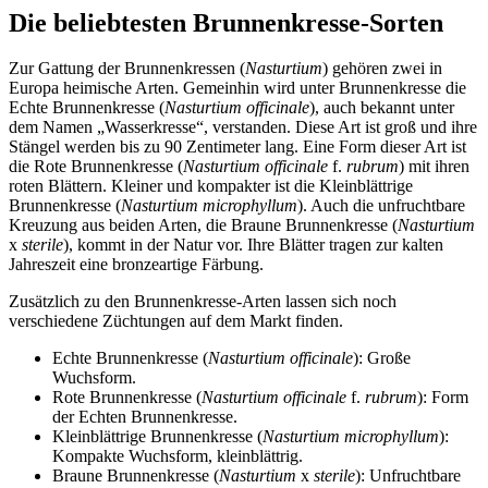
Die beliebtesten Brunnenkresse-Sorten
Zur Gattung der Brunnenkressen (
Nasturtium
) gehören zwei in
Europa heimische Arten. Gemeinhin wird unter Brunnenkresse die
Echte Brunnenkresse (
Nasturtium officinale
), auch bekannt unter
dem Namen „Wasserkresse“, verstanden. Diese Art ist groß und ihre
Stängel werden bis zu 90 Zentimeter lang. Eine Form dieser Art ist
die Rote Brunnenkresse (
Nasturtium officinale
f.
rubrum
) mit ihren
roten Blättern. Kleiner und kompakter ist die Kleinblättrige
Brunnenkresse (
Nasturtium microphyllum
). Auch die unfruchtbare
Kreuzung aus beiden Arten, die Braune Brunnenkresse (
Nasturtium
x
sterile
), kommt in der Natur vor. Ihre Blätter tragen zur kalten
Jahreszeit eine bronzeartige Färbung.
Zusätzlich zu den Brunnenkresse-Arten lassen sich noch
verschiedene Züchtungen auf dem Markt finden.
Echte Brunnenkresse (
Nasturtium officinale
): Große
Wuchsform.
Rote Brunnenkresse (
Nasturtium officinale
f.
rubrum
): Form
der Echten Brunnenkresse.
Kleinblättrige Brunnenkresse (
Nasturtium microphyllum
):
Kompakte Wuchsform, kleinblättrig.
Braune Brunnenkresse (
Nasturtium
x
sterile
): Unfruchtbare