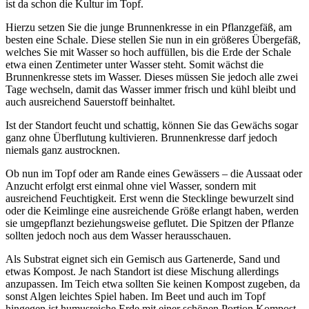
ist da schon die Kultur im Topf.
Hierzu setzen Sie die junge Brunnenkresse in ein Pflanzgefäß, am
besten eine Schale. Diese stellen Sie nun in ein größeres Übergefäß,
welches Sie mit Wasser so hoch auffüllen, bis die Erde der Schale
etwa einen Zentimeter unter Wasser steht. Somit wächst die
Brunnenkresse stets im Wasser. Dieses müssen Sie jedoch alle zwei
Tage wechseln, damit das Wasser immer frisch und kühl bleibt und
auch ausreichend Sauerstoff beinhaltet.
Ist der Standort feucht und schattig, können Sie das Gewächs sogar
ganz ohne Überflutung kultivieren. Brunnenkresse darf jedoch
niemals ganz austrocknen.
Ob nun im Topf oder am Rande eines Gewässers – die Aussaat oder
Anzucht erfolgt erst einmal ohne viel Wasser, sondern mit
ausreichend Feuchtigkeit. Erst wenn die Stecklinge bewurzelt sind
oder die Keimlinge eine ausreichende Größe erlangt haben, werden
sie umgepflanzt beziehungsweise geflutet. Die Spitzen der Pflanze
sollten jedoch noch aus dem Wasser herausschauen.
Als Substrat eignet sich ein Gemisch aus Gartenerde, Sand und
etwas Kompost. Je nach Standort ist diese Mischung allerdings
anzupassen. Im Teich etwa sollten Sie keinen Kompost zugeben, da
sonst Algen leichtes Spiel haben. Im Beet und auch im Topf
hingegen ist humusreiche Erde mit einer schönen Portion Kompost