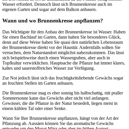
Wasser erfordert. Dennoch lässt sich Brunnenkresse auch im
eigenen Garten und sogar auf dem Balkon anbauen.
Wann und wo Brunnenkresse anpflanzen?
Das Wichtigste für den Anbau der Brunnenkresse ist Wasser. Haben
Sie einen Bachlauf im Garten, dann haben Sie besonderes Glück,
denn auf diese Weise haben Sie quasi den natürlichen Lebensraum
der Brunnenkresse direkt vor der Haustür. Andernfalls sollten Sie
versuchen, dem Naturstandort möglichst nahezukommen. Das lässt
sich beispielsweise durch einen Wassergraben, aber auch in
Topfkultur verwirklichen. Hauptsache die Pflanze hat immer klares,
kaltes und sauerstoffreiches Wasser zur Verfügung.
Zur Not jedoch lässt sich das feuchtigkeitsliebende Gewächs sogar
an feuchten Stellen im Garten anbauen.
Die Brunnenkresse mag es eher sonnig bis halbschattig, mit praller
Sommersonne kann das Gewächs aber nicht viel anfangen.
Gewässer, die die Pflanze in der Natur besiedelt, liegen meist in
einem kühlen Tal oder einer Senke.
Wann Sie Ihre Brunnenkresse anpflanzen, hängt von der Art der
Pflanzung ab. Aussäen können Sie das aromatische Gewächs
entweder um den Monat März oder aber im frühen August.