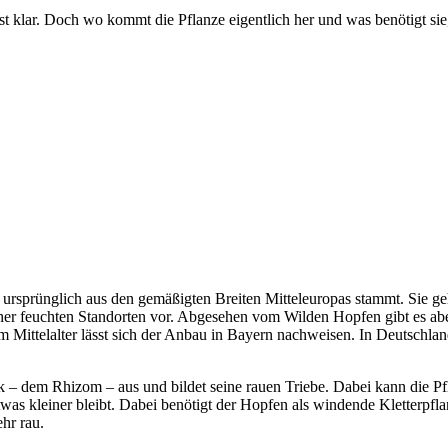
 ist klar. Doch wo kommt die Pflanze eigentlich her und was benötigt s
die ursprünglich aus den gemäßigten Breiten Mitteleuropas stammt. Sie
her feuchten Standorten vor. Abgesehen vom Wilden Hopfen gibt es abe
 Mittelalter lässt sich der Anbau in Bayern nachweisen. In Deutschlan
k – dem Rhizom – aus und bildet seine rauen Triebe. Dabei kann die Pf
s kleiner bleibt. Dabei benötigt der Hopfen als windende Kletterpfla
hr rau.