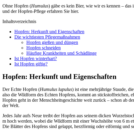
Ohne Hopfen (
Humulus
) gäbe es kein Bier, wie wir es kennen – das
und der Hopfen-Pflege erfahren Sie hier.
Inhaltsverzeichnis
Hopfen: Herkunft und Eigenschaften
Die wichtigsten Pflegemaßnahmen
Hopfen gießen und düngen
Hopfen schneiden
Häufige Krankheiten und Schädlinge
Ist Hopfen winterhart?
Ist Hopfen giftig?
Hopfen: Herkunft und Eigenschaften
Der Echte Hopfen (
Humulus lupulus
) ist eine mehrjährige Staude, 
also die Wildform des Echten Hopfens, kommt an stickstoffreichen, e
Hopfen geht in der Menschheitsgeschichte weit zurück – schon ab dem
der Welt.
Jedes Jahr aufs Neue treibt der Hopfen aus seinem dicken Wurzelstoc
m hoch werden, wobei die Wildform mit einer Wuchshöhe von 6 m etwa
Die Blätter des Hopfens sind gelappt, herzförmig oder eiförmig und se