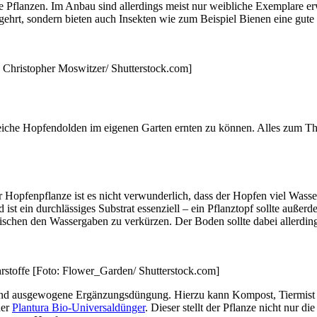
 Pflanzen. Im Anbau sind allerdings meist nur weibliche Exemplare er
hrt, sondern bieten auch Insekten wie zum Beispiel Bienen eine gute 
 Christopher Moswitzer/ Shutterstock.com]
lreiche Hopfendolden im eigenen Garten ernten zu können. Alles zum 
 Hopfenpflanze ist es nicht verwunderlich, dass der Hopfen viel Wass
ist ein durchlässiges Substrat essenziell – ein Pflanztopf sollte auße
ischen den Wassergaben zu verkürzen. Der Boden sollte dabei allerdin
rstoffe [Foto: Flower_Garden/ Shutterstock.com]
nd ausgewogene Ergänzungsdüngung. Hierzu kann Kompost, Tiermist ode
her
Plantura Bio-Universaldünger
. Dieser stellt der Pflanze nicht nur di