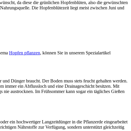
wünscht, da diese die grünlichen Hopfenblüten, also die gewünschten
Nahrungsquelle. Die Hopfenblütezeit liegt meist zwischen Juni und
Thema
Hopfen pflanzen
, können Sie in unserem Spezialartikel
er und Dünger braucht. Der Boden muss stets feucht gehalten werden.
rdem immer ein Abflussloch und eine Drainageschicht besitzen. Mit
gs nie austrocknen. Im Frühsommer kann sogar ein tägliches Gießen
r ein hochwertiger Langzeitdünger in die Pflanzerde eingearbeitet
e richtigen Nährstoffe zur Verfügung, sondern unterstützt gleichzeitig