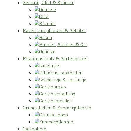
Gemüse, Obst & Kräuter
Gemüse
Obst
Kräuter
Rasen, Zierpflanzen & Gehölze
Rasen
Blumen, Stauden & Co.
Gehölze
Pflanzenschutz & Gartenpraxis
Nützlinge
Pflanzenkrankheiten
Schädlinge & Lästlinge
Gartenpraxis
Gartengestaltung
Gartenkalender
Grünes Leben & Zimmerpflanzen
Grünes Leben
Zimmerpflanzen
Gartentiere