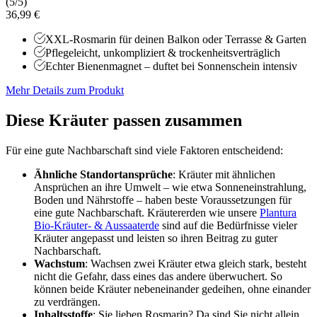
(5/5)
36,99 €
XXL-Rosmarin für deinen Balkon oder Terrasse & Garten
Pflegeleicht, unkompliziert & trockenheitsverträglich
Echter Bienenmagnet – duftet bei Sonnenschein intensiv
Mehr Details zum Produkt
Diese Kräuter passen zusammen
Für eine gute Nachbarschaft sind viele Faktoren entscheidend:
Ähnliche Standortansprüche
: Kräuter mit ähnlichen
Ansprüchen an ihre Umwelt – wie etwa Sonneneinstrahlung,
Boden und Nährstoffe – haben beste Voraussetzungen für
eine gute Nachbarschaft. Kräutererden wie unsere
Plantura
Bio-Kräuter- & Aussaaterde
sind auf die Bedürfnisse vieler
Kräuter angepasst und leisten so ihren Beitrag zu guter
Nachbarschaft.
Wachstum
: Wachsen zwei Kräuter etwa gleich stark, besteht
nicht die Gefahr, dass eines das andere überwuchert. So
können beide Kräuter nebeneinander gedeihen, ohne einander
zu verdrängen.
Inhaltsstoffe
: Sie lieben Rosmarin? Da sind Sie nicht allein,