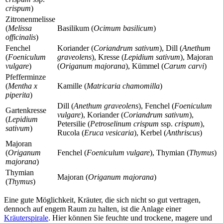
crispum
)
Zitronenmelisse
(
Melissa
Basilikum (
Ocimum basilicum
)
officinalis
)
Fenchel
Koriander (
Coriandrum sativum
), Dill (
Anethum
(
Foeniculum
graveolens
), Kresse (
Lepidium sativum
), Majoran
vulgare
)
(
Origanum majorana
), Kümmel (
Carum carvi
)
Pfefferminze
(
Mentha x
Kamille (
Matricaria chamomilla
)
piperita
)
Dill (
Anethum graveolens
), Fenchel (
Foeniculum
Gartenkresse
vulgare
), Koriander (
Coriandrum sativum
),
(
Lepidium
Petersilie (
Petroselinum crispum
ssp.
crispum
),
sativum
)
Rucola (
Eruca vesicaria
), Kerbel (
Anthriscus
)
Majoran
(
Origanum
Fenchel (
Foeniculum vulgare
), Thymian (
Thymus
)
majorana
)
Thymian
Majoran (
Origanum majorana
)
(
Thymus
)
Eine gute Möglichkeit, Kräuter, die sich nicht so gut vertragen,
dennoch auf engem Raum zu halten, ist die Anlage einer
Kräuterspirale
. Hier können Sie feuchte und trockene, magere und