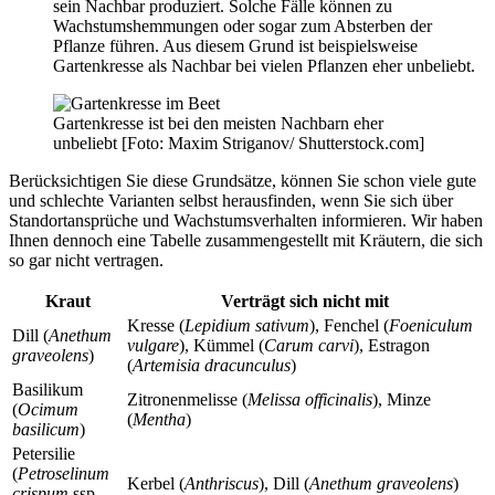
sein Nachbar produziert. Solche Fälle können zu
Wachstumshemmungen oder sogar zum Absterben der
Pflanze führen. Aus diesem Grund ist beispielsweise
Gartenkresse als Nachbar bei vielen Pflanzen eher unbeliebt.
Gartenkresse ist bei den meisten Nachbarn eher
unbeliebt [Foto: Maxim Striganov/ Shutterstock.com]
Berücksichtigen Sie diese Grundsätze, können Sie schon viele gute
und schlechte Varianten selbst herausfinden, wenn Sie sich über
Standortansprüche und Wachstumsverhalten informieren. Wir haben
Ihnen dennoch eine Tabelle zusammengestellt mit Kräutern, die sich
so gar nicht vertragen.
Kraut
Verträgt sich nicht mit
Kresse (
Lepidium sativum
), Fenchel (
Foeniculum
Dill (
Anethum
vulgare
), Kümmel (
Carum carvi
), Estragon
graveolens
)
(
Artemisia dracunculus
)
Basilikum
Zitronenmelisse (
Melissa officinalis
), Minze
(
Ocimum
(
Mentha
)
basilicum
)
Petersilie
(
Petroselinum
Kerbel (
Anthriscus
), Dill (
Anethum graveolens
)
crispum
ssp.