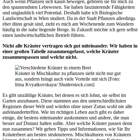
Auch wenn Pflanzen sich kaum bewegen, gehören sie für mich zu
den spannendsten Lebewesen. Sie haben faszinierende Fähigkeiten
und unglaublich viel Potential. Deshalb habe ich Biologische
Landwirtschaft in Wien studiert. Da in der Stadt Pflanzen allerdings
eher dünn gesät sind, zieht es mich am Wochenende zum Wandern
häufig in die nahe liegende Berge. In Zukunft möchte ich gern selbst
einen landwirtschaftlichen Betrieb führen.
Nicht alle Kräuter vertragen sich gut miteinander. Wir haben in
einer großen Tabelle zusammengefasst, welche Kräuter
zusammenpassen und welche nicht.
Kräuter in Mischkultur zu pflanzen sieht nicht nur gut
aus, sondern bringt auch viele Vorteile mit sich [Foto:
Irina Kvyatkovskaya/ Shutterstock.com]
Es gibt unzählige Kräuter, bei denen es sich lohnt, sie selbst im
Garten anzubauen. Diese stammen aus den unterschiedlichsten
Regionen dieser Welt und würden ohne unser Zutun wohl nie alle
aufeinandertreffen. Wie im richtigen Leben auch gibt es daher
einige, die bestens miteinander auskommen und andere, die man
besser auf Distanz halten sollte. Aber welche Kräuter passen denn
nun zusammen? Wir geben Tipps und Informationen, wie Sie Ihr
Kräuterbeet am besten strukturieren. Mischkulturen von Kräutern