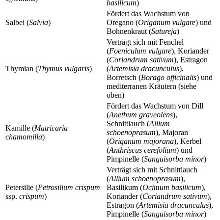
basilicum
)
Fördert das Wachstum von
Salbei (
Salvia
)
Oregano (
Origanum vulgare
) und
Bohnenkraut (
Satureja
)
Verträgt sich mit Fenchel
(
Foeniculum vulgare
), Koriander
(
Coriandrum sativum
), Estragon
Thymian (
Thymus vulgaris
)
(
Artemisia dracunculus
),
Borretsch (
Borago officinalis
) und
mediterranen Kräutern (siehe
oben)
Fördert das Wachstum von Dill
(
Anethum graveolens
),
Schnittlauch (
Allium
Kamille (
Matricaria
schoenoprasum
), Majoran
chamomilla
)
(
Origanum majorana
), Kerbel
(
Anthriscus cerefolium
) und
Pimpinelle (
Sanguisorba minor
)
Verträgt sich mit Schnittlauch
(
Allium schoenoprasum
),
Petersilie (
Petrosilium crispum
Basilikum (
Ocimum basilicum
),
ssp.
crispum
)
Koriander (
Coriandrum sativum
),
Estragon (
Artemisia dracunculus
),
Pimpinelle (
Sanguisorba minor
)