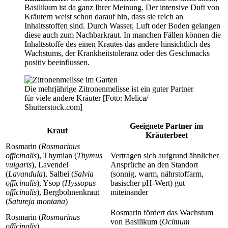
Basilikum ist da ganz Ihrer Meinung. Der intensive Duft von
Kräutern weist schon darauf hin, dass sie reich an
Inhaltsstoffen sind. Durch Wasser, Luft oder Boden gelangen
diese auch zum Nachbarkraut. In manchen Fällen können die
Inhaltsstoffe des einen Krautes das andere hinsichtlich des
Wachstums, der Krankheitstoleranz oder des Geschmacks
positiv beeinflussen.
Die mehrjährige Zitronenmelisse ist ein guter Partner
für viele andere Kräuter [Foto: Melica/
Shutterstock.com]
Geeignete Partner im
Kraut
Kräuterbeet
Rosmarin (
Rosmarinus
officinalis
), Thymian (
Thymus
Vertragen sich aufgrund ähnlicher
vulgaris
), Lavendel
Ansprüche an den Standort
(
Lavandula
), Salbei (
Salvia
(sonnig, warm, nährstoffarm,
officinalis
), Ysop (
Hyssopus
basischer pH-Wert) gut
officinalis
), Bergbohnenkraut
miteinander
(
Satureja montana
)
Rosmarin fördert das Wachstum
Rosmarin (
Rosmarinus
von Basilikum (
Ocimum
officinalis
)