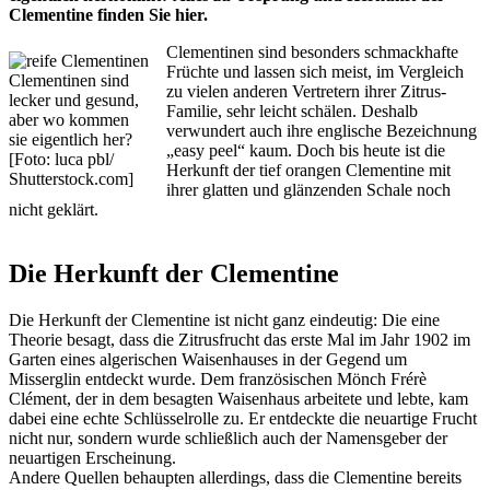
Clementine finden Sie hier.
Clementinen sind besonders schmackhafte
Früchte und lassen sich meist, im Vergleich
Clementinen sind
zu vielen anderen Vertretern ihrer Zitrus-
lecker und gesund,
Familie, sehr leicht schälen. Deshalb
aber wo kommen
verwundert auch ihre englische Bezeichnung
sie eigentlich her?
„easy peel“ kaum. Doch bis heute ist die
[Foto: luca pbl/
Herkunft der tief orangen Clementine mit
Shutterstock.com]
ihrer glatten und glänzenden Schale noch
nicht geklärt.
Die Herkunft der Clementine
Die Herkunft der Clementine ist nicht ganz eindeutig: Die eine
Theorie besagt, dass die Zitrusfrucht das erste Mal im Jahr 1902 im
Garten eines algerischen Waisenhauses in der Gegend um
Misserglin entdeckt wurde. Dem französischen Mönch Frérè
Clément, der in dem besagten Waisenhaus arbeitete und lebte, kam
dabei eine echte Schlüsselrolle zu. Er entdeckte die neuartige Frucht
nicht nur, sondern wurde schließlich auch der Namensgeber der
neuartigen Erscheinung.
Andere Quellen behaupten allerdings, dass die Clementine bereits