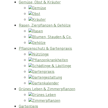
Gemüse, Obst & Kräuter
Gemüse
Obst
Kräuter
Rasen, Zierpflanzen & Gehölze
Rasen
Blumen, Stauden & Co.
Gehölze
Pflanzenschutz & Gartenpraxis
Nützlinge
Pflanzenkrankheiten
Schädlinge & Lästlinge
Gartenpraxis
Gartengestaltung
Gartenkalender
Grünes Leben & Zimmerpflanzen
Grünes Leben
Zimmerpflanzen
Gartentiere