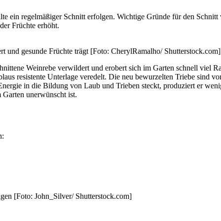
llte ein regelmäßiger Schnitt erfolgen. Wichtige Gründe für den Schni
 der Früchte erhöht.
hert und gesunde Früchte trägt [Foto: CherylRamalho/ Shutterstock.com]
nittene Weinrebe verwildert und erobert sich im Garten schnell viel R
aus resistente Unterlage veredelt. Die neu bewurzelten Triebe sind von
 Energie in die Bildung von Laub und Trieben steckt, produziert er we
m Garten unerwünscht ist.
n:
olgen [Foto: John_Silver/ Shutterstock.com]