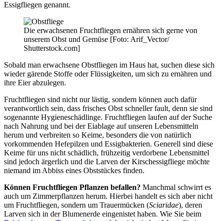
Essigfliegen genannt.
Die erwachsenen Fruchtfliegen ernähren sich gerne von
unserem Obst und Gemüse [Foto: Arif_Vector/
Shutterstock.com]
Sobald man erwachsene Obstfliegen im Haus hat, suchen diese sich
wieder gärende Stoffe oder Flüssigkeiten, um sich zu ernähren und
ihre Eier abzulegen.
Fruchtfliegen sind nicht nur lästig, sondern können auch dafür
verantwortlich sein, dass frisches Obst schneller fault, denn sie sind
sogenannte Hygieneschädlinge. Fruchtfliegen laufen auf der Suche
nach Nahrung und bei der Eiablage auf unseren Lebensmitteln
herum und verbreiten so Keime, besonders die von natürlich
vorkommenden Hefepilzen und Essigbakterien. Generell sind diese
Keime für uns nicht schädlich, frühzeitig verdorbene Lebensmittel
sind jedoch ärgerlich und die Larven der Kirschessigfliege möchte
niemand im Abbiss eines Obststückes finden.
Können Fruchtfliegen Pflanzen befallen?
Manchmal schwirrt es
auch um Zimmerpflanzen herum. Hierbei handelt es sich aber nicht
um Fruchtfliegen, sondern um Trauermücken (
Sciaridae
), deren
Larven sich in der Blumenerde eingenistet haben. Wie Sie beim