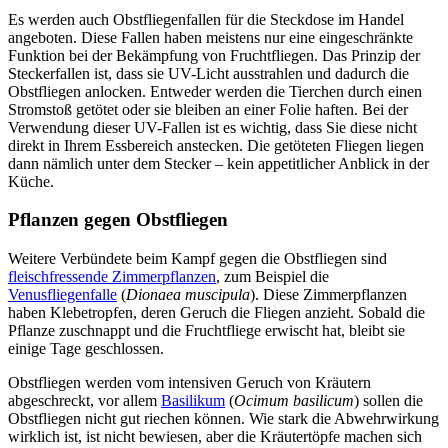
Es werden auch Obstfliegenfallen für die Steckdose im Handel
angeboten. Diese Fallen haben meistens nur eine eingeschränkte
Funktion bei der Bekämpfung von Fruchtfliegen. Das Prinzip der
Steckerfallen ist, dass sie UV-Licht ausstrahlen und dadurch die
Obstfliegen anlocken. Entweder werden die Tierchen durch einen
Stromstoß getötet oder sie bleiben an einer Folie haften. Bei der
Verwendung dieser UV-Fallen ist es wichtig, dass Sie diese nicht
direkt in Ihrem Essbereich anstecken. Die getöteten Fliegen liegen
dann nämlich unter dem Stecker – kein appetitlicher Anblick in der
Küche.
Pflanzen gegen Obstfliegen
Weitere Verbündete beim Kampf gegen die Obstfliegen sind
fleischfressende Zimmerpflanzen
, zum Beispiel die
Venusfliegenfalle
(
Dionaea muscipula
). Diese Zimmerpflanzen
haben Klebetropfen, deren Geruch die Fliegen anzieht. Sobald die
Pflanze zuschnappt und die Fruchtfliege erwischt hat, bleibt sie
einige Tage geschlossen.
Obstfliegen werden vom intensiven Geruch von Kräutern
abgeschreckt, vor allem
Basilikum
(
Ocimum basilicum
) sollen die
Obstfliegen nicht gut riechen können. Wie stark die Abwehrwirkung
wirklich ist, ist nicht bewiesen, aber die Kräutertöpfe machen sich