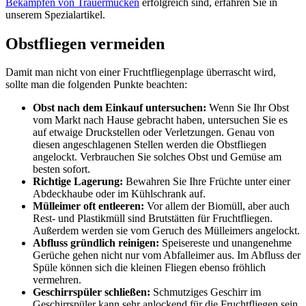
Bekämpfen von Trauermücken
erfolgreich sind, erfahren Sie in
unserem Spezialartikel.
Obstfliegen vermeiden
Damit man nicht von einer Fruchtfliegenplage überrascht wird,
sollte man die folgenden Punkte beachten:
Obst nach dem Einkauf untersuchen:
Wenn Sie Ihr Obst
vom Markt nach Hause gebracht haben, untersuchen Sie es
auf etwaige Druckstellen oder Verletzungen. Genau von
diesen angeschlagenen Stellen werden die Obstfliegen
angelockt. Verbrauchen Sie solches Obst und Gemüse am
besten sofort.
Richtige Lagerung:
Bewahren Sie Ihre Früchte unter einer
Abdeckhaube oder im Kühlschrank auf.
Mülleimer oft entleeren:
Vor allem der Biomüll, aber auch
Rest- und Plastikmüll sind Brutstätten für Fruchtfliegen.
Außerdem werden sie vom Geruch des Mülleimers angelockt.
Abfluss gründlich reinigen:
Speisereste und unangenehme
Gerüche gehen nicht nur vom Abfalleimer aus. Im Abfluss der
Spüle können sich die kleinen Fliegen ebenso fröhlich
vermehren.
Geschirrspüler schließen:
Schmutziges Geschirr im
Geschirrspüler kann sehr anlockend für die Fruchtfliegen sein.