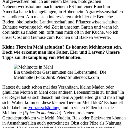
Aufgewachsen bin ich auf einem kleinen, biologischen
Nebenerwerbshof und nach meinem FSJ auf einer Ranch in
Amerika habe ich angefangen, in Hohenheim Agrarwissenschaften
zu studieren. Am meisten interessieren mich hier die Bereiche
Boden, ökologische Landwirtschaft und Pflanzenwissenschaften.
Zuhause verbringe ich viel Zeit in unserem Garten und wenn ich
dort nicht zu finden bin, trifft man mich oft in der Küche, wo ich
unser Obst und Gemüse zum Kochen und Backen verwerte.
Kleine Tiere im Mehl gefunden? Es könnten Mehlmotten sein.
Doch wie erkennt man ihre Falter, Eier und Larven? Unsere
Tipps zur Bekämpfung von Mehlmotten.
Ein unbeliebter Gast inmitten der Lebensmittel: Die
Mehlmotte [Foto: Jurik Peter/ Shutterstock.com]
Hattest du auch schon mal das Vergnügen, kleine Maden oder
gräuliche Motten in Mehl oder anderen Lebensmitteln zu finden? In
der Regel hat es sich danach mit dem Appetit erledigt und man fragt
sich: Woher kommen diese kleinen Tiere im Mehl bloß? Es handelt
sich dabei um
Vorratsschädlinge
und in vielen Fällen ist es die
Mehlmotte (
Ephestia kuehniella
). Neben trockenen
Getreideprodukten wie Mehl, Nudeln, Reis oder Backwaren können
in Ausnahmefällen auch getrocknetes Obst oder Pilze als Nahrung