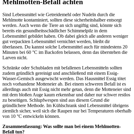
Mehlmotten-Befall achten
Sind Lebensmittel wie Getreidemehl oder Nudeln durch die
Mehlmotte kontaminiert, sollten diese sicherheitshalber entsorgt
werden. Auch wenn die Tiere an sich ungiftig sind, könnte sich
bereits ein gesundheitsschädlicher Schimmelpilz in dem
Lebensmittel gebildet haben. Ob dabei gleich alle anderen weniger
gut verpackten Lebensmittel vernichtet werden, bleibt dir
überlassen. Du kannst solche Lebensmittel auch für mindestens 20
Minuten bei 60 °C im Backofen belassen, denn das überstehen die
Larven nicht.
Schränke oder Schubladen mit befallenen Lebensmitteln sollten
zudem gründlich gereinigt und anschließend mit einem Essig-
Wasser-Gemisch ausgewischt werden. Das Hausmittel Essig tötet
noch vorhandene Motteneier ab. Bei einem schweren Befall ist es
allerdings auch mit Essig nicht mehr getan, denn die Motteneier sind
mit dem bloßen Auge kaum erkennbar und daher nur schwer restlos
zu beseitigen. Schlupfwespen sind aus diesem Grund die
gründlichere Methode. Im Kühlschrank sind Lebensmittel übrigens
ziemlich sicher, weil sich die Raupen nur bei Temperaturen oberhalb
von 10 °C entwickeln können.
Zusammenfassung: Was sollte man bei einem Mehlmotten-
Befall tun?