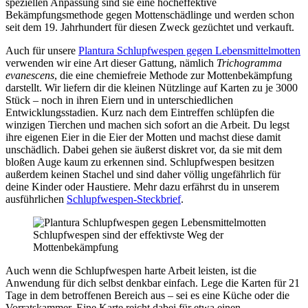
speziellen Anpassung sind sie eine hocheffektive
Bekämpfungsmethode gegen Mottenschädlinge und werden schon
seit dem 19. Jahrhundert für diesen Zweck gezüchtet und verkauft.
Auch für unsere
Plantura Schlupfwespen gegen Lebensmittelmotten
verwenden wir eine Art dieser Gattung, nämlich
Trichogramma
evanescens
, die eine chemiefreie Methode zur Mottenbekämpfung
darstellt. Wir liefern dir die kleinen Nützlinge auf Karten zu je 3000
Stück – noch in ihren Eiern und in unterschiedlichen
Entwicklungsstadien. Kurz nach dem Eintreffen schlüpfen die
winzigen Tierchen und machen sich sofort an die Arbeit. Du legst
ihre eigenen Eier in die Eier der Motten und machst diese damit
unschädlich. Dabei gehen sie äußerst diskret vor, da sie mit dem
bloßen Auge kaum zu erkennen sind. Schlupfwespen besitzen
außerdem keinen Stachel und sind daher völlig ungefährlich für
deine Kinder oder Haustiere. Mehr dazu erfährst du in unserem
ausführlichen
Schlupfwespen-Steckbrief
.
Schlupfwespen sind der effektivste Weg der
Mottenbekämpfung
Auch wenn die Schlupfwespen harte Arbeit leisten, ist die
Anwendung für dich selbst denkbar einfach. Lege die Karten für 21
Tage in dem betroffenen Bereich aus – sei es eine Küche oder die
Vorratskammer. Eine Karte reicht dabei für etwa einen