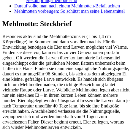
Bekämpfungsmethode sind
Darauf sollte man nach einem Mehlmotten-Befall achten
Mehlmotten vorbeugen: So schützt man seine Lebensmittel
Mehlmotte: Steckbrief
Besonders aktiv sind die Mehlmottenzünsler (1 bis 1,4 cm
Körperlänge) im Sommer und dann vor allem nachts. Für die
Entwicklung benötigen die Eier und Larven möglichst viel Wärme.
Finden sie diese vor, kann es bis zu vier Generationen pro Jahr
geben. Oft werden die Larven über kontaminierte Lebensmittel
eingeschleppt oder die gräulichen Motten flattern unbemerkt beim
Lüften ins Haus. Finden sie dann eine zugängliche Nahrungsquelle,
dauert es nur ungefähr 96 Stunden, bis sich aus dem abgelegten Ei
eine kleine, gefräßige Larve entwickelt. Es handelt sich übrigens
nicht um Mehlmottenmaden, die richtige Bezeichnung lautet
vielmehr Raupe oder Larve. Weibliche Mehlmotten legen aber nicht
nur ein einzelnes Ei – in ihrem kurzen Leben können mehrere
hundert Eier abgelegt werden! Insgesamt fressen die Larven dann je
nach Temperatur ungefähr 40 Tage lang, bis sie ihre Endgröße
erreicht haben. Anschließend verlassen sie die Nahrungsquelle,
verpuppen sich und werden innerhalb von 9 Tagen zum
erwachsenen Falter. Dieser beginnt erneut, Eier zu legen, woraus
sich wieder Mehlmottenlarven entwickeln.