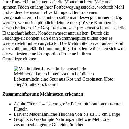
ihrer Entwicklung häuten sich die Motten mehrere Male und
spinnen Fäden entlang ihrer Fortbewegungsstrecke, wodurch Mehl
und andere Lebensmittel verklumpen. Bei trockenen,
feingemahlenen Lebensmitteln sollte man deswegen immer stutzig
werden, wenn sich plötzlich kleinere oder größere Klumpen in
diesen befinden. Die Gespinste sind sehr problematisch, weil sie die
Eigenschaft haben, Kondenswasser anzuziehen. Durch die
Feuchtigkeit können sich dann Schimmelpilze bilden oder es
werden Mehlmilben angelockt. Die Mehlmottenlarven an sich sind
aber völlig ungefährlich und ungiftig. Trotzdem wünschen sich wohl
die wenigsten eine Extraportion Proteine in ihren
Getreideprodukten.
Mehlmottenlarven hinterlassen in befallenen
Lebensmitteln eine Spur aus Kot und Gespinsten [Foto:
JSep/ Shutterstock.com]
Zusammenfassung Mehlmotten erkennen:
Adulte Tiere: 1 – 1,4 cm große Falter mit braun gemusterten
Flügeln
Larven: Madenähnliche Tierchen von bis zu 1,3 cm Länge
Gespinste: Geklumpte Nahrungsmittel wie Mehl oder
zusammenhängende Getreidekörnchen