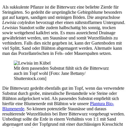
Als sukkulente Pflanze ist die Bitterwurz eine beliebte Zierde für
Steingärten. So gedeiht die ursprüngliche Gebirgsblume besonders
gut auf kargen, sandigen und steinigen Böden. Die anspruchslose
Lewisia cotyledon
bevorzugt eher einen nährstoffarmen Untergrund.
Lewisias
Standort sollte zudem halbschattig bis sonnig, trocken
sowie weitgehend kalkfrei sein. Es muss ausreichend Drainage
gewährleistet werden, um Staunässe und somit Wurzelfäulnis zu
verhindern. Falls dies nicht gegeben ist, kann der Gartenboden mit
viel Splitt, Sand oder Blähton abgemagert werden. Alternativ kann
man das Porzellanröschen in Fels- oder Mauerspalten setzen.
Mit dem passenden Substrat fühlt sich die Bitterwurz
auch im Topf wohl [Foto: Jane Bettany/
Shutterstock.com]
Die Bitterwurz gedeiht ebenfalls gut im Topf, wenn das verwendete
Substrat durch grobe, mineralische Bestandteile wie Steine oder
Blähton aufgelockert wird. Als passendes Substrat empfiehlt sich
hierfür eine Blumenerde mit Blähton wie unsere
Plantura Bio-
Blumenerde
. So können potenzielle Staunässe und daraus
resultierende Wurzelfäulnis bei Ihrer Bitterwurz vorgebeugt werden.
Unbedingt sollte die Erde in einem Verhältnis von 1:1 mit Sand
abgemagert und der Topfgrund mit einer durchlässigen Kiesschicht