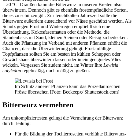
– 20 °C. Draußen kann die Bitterwurz in unseren Breiten also
überwintern. Dennoch gibt es ebenfalls frostempfindliche Sorten,
die es zu schützen gilt. Zur feuchtkalten Jahreszeit sollte die
Bitterwurz außerdem ausreichend vor Nässe geschützt werden. Als
Schutz gegen Frost und Winterregen empfiehlt sich eine
Überdachung, Kokosfasermatten oder die Methode, die
Staudenbasis mit Sand, kleinen Steinen oder Reisig zu bedecken.
Auch die Pflanzung im Verband mit anderen Pflanzen erhöht die
Chancen, dass die Überwinterung gelingt. Frostanfällige
Topfpflanzen sollten Sie am besten im kühlen Schuppen oder
Gewächshaus überwintern lassen oder in ein geeignetes Vlies
wickeln. Vergessen Sie zudem nicht, im Winter Ihre
Lewisia
cotyledon
regelmäßig, doch mäßig zu gießen.
Im Schutz anderer Pflanzen kann das Porzellanröschen
Fröste überstehen [Foto: Beekeepx/ Shutterstock.com]
Bitterwurz vermehren
Am unkompliziertesten gelingt die Vermehrung der Bitterwurz
durch Teilung:
Für die Bildung der Tochterrosetten verblühte Bitterwurz-