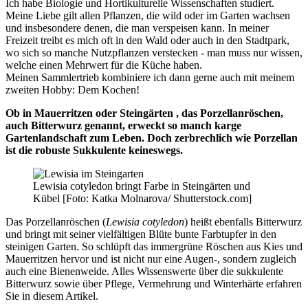
Ich habe Biologie und Hortikulturelle Wissenschaften studiert.
Meine Liebe gilt allen Pflanzen, die wild oder im Garten wachsen
und insbesondere denen, die man verspeisen kann. In meiner
Freizeit treibt es mich oft in den Wald oder auch in den Stadtpark,
wo sich so manche Nutzpflanzen verstecken - man muss nur wissen,
welche einen Mehrwert für die Küche haben.
Meinen Sammlertrieb kombiniere ich dann gerne auch mit meinem
zweiten Hobby: Dem Kochen!
Ob in Mauerritzen oder Steingärten , das Porzellanröschen,
auch Bitterwurz genannt, erweckt so manch karge
Gartenlandschaft zum Leben. Doch zerbrechlich wie Porzellan
ist die robuste Sukkulente keineswegs.
Lewisia cotyledon bringt Farbe in Steingärten und
Kübel [Foto: Katka Molnarova/ Shutterstock.com]
Das Porzellanröschen (
Lewisia cotyledon
) heißt ebenfalls Bitterwurz
und bringt mit seiner vielfältigen Blüte bunte Farbtupfer in den
steinigen Garten. So schlüpft das immergrüne Röschen aus Kies und
Mauerritzen hervor und ist nicht nur eine Augen-, sondern zugleich
auch eine Bienenweide. Alles Wissenswerte über die sukkulente
Bitterwurz sowie über Pflege, Vermehrung und Winterhärte erfahren
Sie in diesem Artikel.