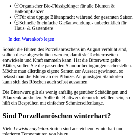
Organischer Bio-Flüssigdünger für alle Blumen &
Balkonpflanzen
Für eine üppige Blütenpracht während der gesamten Saison
Schnelle & einfache Gießanwendung - unbedenklich für
Haus- & Gartentiere
In den Warenkorb legen
Sobald die Blüten des Porzellanröschens im August verblüht sind,
sollten diese abgeschnitten werden, damit sie Tochterrosetten
entwickeln und Kraft sammeln kann. Hat die Bitterwurz gelbe
Blätter, sollten Sie die passenden Standortbedingungen sicherstellen.
Möchte man allerdings eigene Samen zur Aussaat gewinnen, so
belässt man die Blüten an der Pflanze. An günstigen Standorten
kann sich das Röschen auch selbst aussamen.
Die Bitterwurz gilt als wenig anfällig gegenüber Schädlingen und
Pflanzenkrankheiten. Sollte ihr Blattwerk dennoch befallen sein, so
hilft ein Besprühen mit einfacher Schmierseifenlauge.
Sind Porzellanröschen winterhart?
Viele
Lewisia cotyledon-
Sorten sind ausreichend winterhart und
tolerieren Temperaturen von bis zu