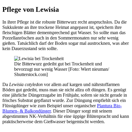
Pflege von Lewisia
In ihrer Pflege ist die robuste Bitterwurz recht anspruchslos. Da die
Sukkulente an ihre trockene Heimat angepasst ist, speichern ihre
fleischigen Blätter dementsprechend gut Wasser. So sollte man das
Porzellanröschen auch in den Sommermonaten nur sehr wenig
gießen. Tatsächlich darf der Boden sogar mal austrocknen, was aber
kein Dauerzustand sein sollte.
Die Bitterwurz gedeiht gut bei Trockenheit und
bevorzugt nur wenig Wasser [Foto: Wiert nieuman/
Shutterstock.com]
Da
Lewisia cotyledon
vor allem auf kargen und nährstoffarmen
Böden gut gedeiht, muss man sie nicht allzu oft düngen. Es genügt
eine jährliche Düngerzugabe im Frühjahr, sofern sie nicht gerade in
frisches Substrat gepflanzt wurde. Zur Düngung empfiehlt sich ein
Flüssigdünger wie zum Beispiel unser organischer
Plantura Bio-
Blumen- & Balkondünger
. Dieser Dünger sorgt mit seinem
abgestimmten NK-Verhältnis für eine üppige Blütenpracht und kann
praktischerweise dem Gießwasser beigemischt werden.