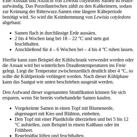
Eine Aussaat und Anzucht von
Lewisia cotyledons
Samen ist relativ
aufwändig. Das Porzellanröschen zählt zu den Kaltkeimern, sodass
zur Keimung der Bitterwurz-Samen eine längere Kälteperiode
benötigt wird. So wird die Keimhemmung von
Lewisia cotyledons
abgebaut:
Samen flach in durchlässige Erde aussäen.
2 bis 4 Wochen lang bei 18 – 22 °C und stets gut
feuchthalten.
Anschließend für 4 – 6 Wochen bei – 4 bis 4 °C ruhen lassen.
Hierfür kann zum Beispiel der Kühlschrank verwendet werden oder
die Ansaat wird bei winterlichen Draußentemperaturen ins Freie
gelegt. Liegt die Temperatur zwischenzeitlich deutlich über 4 °C, so
sollte die Kühlperiode verlängert werden. Nach dieser Kühlphase
kann das Saatgut wie unten beschrieben ausgesät werden.
Den Aufwand dieser sogenannten Stratifikation können Sie sich
ersparen, wenn Sie bereits vorbehandelte Samen kaufen.
Vorgekeimte Samen in einen Topf mit Blumenerde,
abgemagert mit Kies und Blähton, einbetten.
Den Topf mit einer Plastikfolie überziehen und bei 5 bis 12
°C aufstellen, zum Beispiel in einem Kalthaus oder im
Frühbeet.
Regelmäßig lüften und feuchthalten.