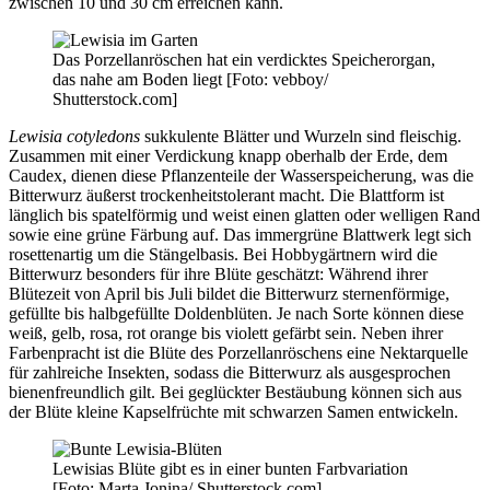
zwischen 10 und 30 cm erreichen kann.
Das Porzellanröschen hat ein verdicktes Speicherorgan,
das nahe am Boden liegt [Foto: vebboy/
Shutterstock.com]
Lewisia cotyledons
sukkulente Blätter und Wurzeln sind fleischig.
Zusammen mit einer Verdickung knapp oberhalb der Erde, dem
Caudex, dienen diese Pflanzenteile der Wasserspeicherung, was die
Bitterwurz äußerst trockenheitstolerant macht. Die Blattform ist
länglich bis spatelförmig und weist einen glatten oder welligen Rand
sowie eine grüne Färbung auf. Das immergrüne Blattwerk legt sich
rosettenartig um die Stängelbasis. Bei Hobbygärtnern wird die
Bitterwurz besonders für ihre Blüte geschätzt: Während ihrer
Blütezeit von April bis Juli bildet die Bitterwurz sternenförmige,
gefüllte bis halbgefüllte Doldenblüten. Je nach Sorte können diese
weiß, gelb, rosa, rot orange bis violett gefärbt sein. Neben ihrer
Farbenpracht ist die Blüte des Porzellanröschens eine Nektarquelle
für zahlreiche Insekten, sodass die Bitterwurz als ausgesprochen
bienenfreundlich gilt. Bei geglückter Bestäubung können sich aus
der Blüte kleine Kapselfrüchte mit schwarzen Samen entwickeln.
Lewisias Blüte gibt es in einer bunten Farbvariation
[Foto: Marta Jonina/ Shutterstock.com]