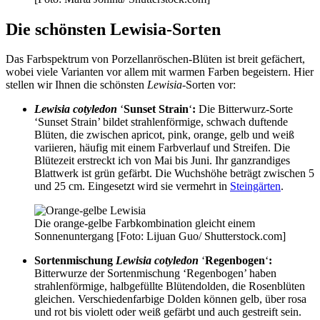
Die schönsten Lewisia-Sorten
Das Farbspektrum von Porzellanröschen-Blüten ist breit gefächert,
wobei viele Varianten vor allem mit warmen Farben begeistern. Hier
stellen wir Ihnen die schönsten
Lewisia-
Sorten vor:
Lewisia cotyledon
‘
Sunset Strain
‘
:
Die Bitterwurz-Sorte
‘Sunset Strain’ bildet strahlenförmige, schwach duftende
Blüten, die zwischen apricot, pink, orange, gelb und weiß
variieren, häufig mit einem Farbverlauf und Streifen. Die
Blütezeit erstreckt ich von Mai bis Juni. Ihr ganzrandiges
Blattwerk ist grün gefärbt. Die Wuchshöhe beträgt zwischen 5
und 25 cm. Eingesetzt wird sie vermehrt in
Steingärten
.
Die orange-gelbe Farbkombination gleicht einem
Sonnenuntergang [Foto: Lijuan Guo/ Shutterstock.com]
Sortenmischung
Lewisia cotyledon
‘
Regenbogen
‘
:
Bitterwurze der Sortenmischung ‘Regenbogen’ haben
strahlenförmige, halbgefüllte Blütendolden, die Rosenblüten
gleichen. Verschiedenfarbige Dolden können gelb, über rosa
und rot bis violett oder weiß gefärbt und auch gestreift sein.