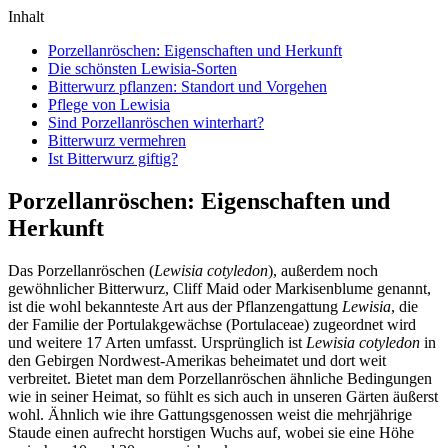
Inhalt
Porzellanröschen: Eigenschaften und Herkunft
Die schönsten Lewisia-Sorten
Bitterwurz pflanzen: Standort und Vorgehen
Pflege von Lewisia
Sind Porzellanröschen winterhart?
Bitterwurz vermehren
Ist Bitterwurz giftig?
Porzellanröschen: Eigenschaften und
Herkunft
Das Porzellanröschen (
Lewisia cotyledon
), außerdem noch
gewöhnlicher Bitterwurz, Cliff Maid oder Markisenblume genannt,
ist die wohl bekannteste Art aus der Pflanzengattung
Lewisia
, die
der Familie der Portulakgewächse (Portulaceae) zugeordnet wird
und weitere 17 Arten umfasst. Ursprünglich ist
Lewisia cotyledon
in
den Gebirgen Nordwest-Amerikas beheimatet und dort weit
verbreitet. Bietet man dem Porzellanröschen ähnliche Bedingungen
wie in seiner Heimat, so fühlt es sich auch in unseren Gärten äußerst
wohl. Ähnlich wie ihre Gattungsgenossen weist die mehrjährige
Staude einen aufrecht horstigen Wuchs auf, wobei sie eine Höhe