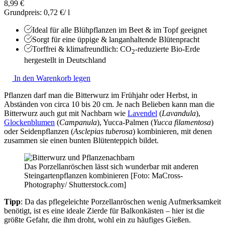
8,99 €
Grundpreis: 0,72 €/ l
Ideal für alle Blühpflanzen im Beet & im Topf geeignet
Sorgt für eine üppige & langanhaltende Blütenpracht
Torffrei & klimafreundlich: CO
-reduzierte Bio-Erde
2
hergestellt in Deutschland
In den Warenkorb legen
Pflanzen darf man die Bitterwurz im Frühjahr oder Herbst, in
Abständen von circa 10 bis 20 cm. Je nach Belieben kann man die
Bitterwurz auch gut mit Nachbarn wie
Lavendel
(
Lavandula
),
Glockenblumen
(
Campanula
), Yucca-Palmen (
Yucca filamentosa
)
oder Seidenpflanzen (
Asclepias tuberosa
) kombinieren, mit denen
zusammen sie einen bunten Blütenteppich bildet.
Das Porzellanröschen lässt sich wunderbar mit anderen
Steingartenpflanzen kombinieren [Foto: MaCross-
Photography/ Shutterstock.com]
Tipp
: Da das pflegeleichte Porzellanröschen wenig Aufmerksamkeit
benötigt, ist es eine ideale Zierde für Balkonkästen – hier ist die
größte Gefahr, die ihm droht, wohl ein zu häufiges Gießen.