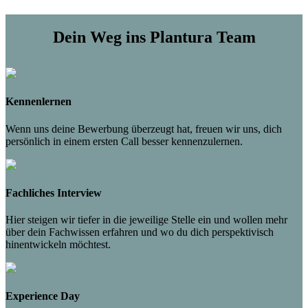
Dein Weg ins Plantura Team
Kennenlernen
Wenn uns deine Bewerbung überzeugt hat, freuen wir uns, dich
persönlich in einem ersten Call besser kennenzulernen.
Fachliches Interview
Hier steigen wir tiefer in die jeweilige Stelle ein und wollen mehr
über dein Fachwissen erfahren und wo du dich perspektivisch
hinentwickeln möchtest.
Experience Day