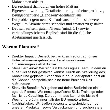
Maßnahmen ableitet.
Du zeichnest dich durch ein hohes Maß an
Eigenverantwortung, Detailorientierung und eine proaktive,
lösungsorientierte „Hands-on“-Mentalität aus.
Du probierst gern neue KI-Tools aus und findest clevere
Wege, um Abläufe damit schneller und smarter zu gestalten.
Deutsch auf sehr gutem Niveau (mind. C1) sowie
verhandlungssicheres Englisch sind für die tägliche
Abstimmung unerlässlich.
Warum Plantura?
Direkter Impact: Deine Arbeit wirkt sich sofort auf unser
Unternehmensergebnis aus. Ergebnisse deiner
Optimierungen siehst du live.
Steile Lernkurve: Wir sind ein kleines agiles Team, in dem du
super viel selber gestalten kannst. Durch die Skalierung des
Kanals und geplante Expansion in neue Marktplätze hast du
die Chance, perspektivisch eine neue Business Unit
aufzubauen.
Sinnvolle Benefits: Wir gehen auf deine Bedürfnisse ein –
egal ob Fitness, Wellness, spezifische Skills-Trainings oder
fachliches Coaching. Darüber hinaus kannst du bis zu 6
Wochen pro Jahr innerhalb der EU remote arbeiten.
Nachhaltigkeit: Wir treffen bewusste Entscheidungen bei
unseren Produkten sowie Verpackungen und suchen stets