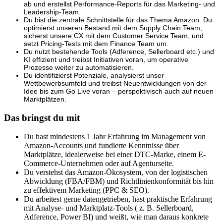
ab und erstellst Performance-Reports für das Marketing- und
Leadership-Team.
Du bist die zentrale Schnittstelle für das Thema Amazon. Du
optimierst unseren Bestand mit dem Supply Chain Team,
sicherst unsere CX mit dem Customer Service Team, und
setzt Pricing-Tests mit dem Finance Team um.
Du nutzt bestehende Tools (Adference, Sellerboard etc.) und
KI effizient und treibst Initiativen voran, um operative
Prozesse weiter zu automatisieren.
Du identifizierst Potenziale, analysierst unser
Wettbewerbsumfeld und treibst Neuentwicklungen von der
Idee bis zum Go Live voran – perspektivisch auch auf neuen
Marktplätzen.
Das bringst du mit
Du hast mindestens 1 Jahr Erfahrung im Management von
Amazon-Accounts und fundierte Kenntnisse über
Marktplätze, idealerweise bei einer DTC-Marke, einem E-
Commerce-Unternehmen oder auf Agenturseite.
Du verstehst das Amazon-Ökosystem, von der logistischen
Abwicklung (FBA/FBM) und Richtlinienkonformität bis hin
zu effektivem Marketing (PPC & SEO).
Du arbeitest gerne datengetrieben, hast praktische Erfahrung
mit Analyse- und Marktplatz-Tools ( z. B. Sellerboard,
Adference, Power BI) und weißt, wie man daraus konkrete