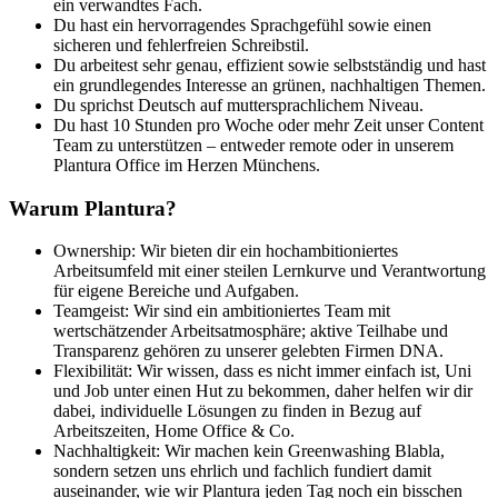
ein verwandtes Fach.
Du hast ein hervorragendes Sprachgefühl sowie einen
sicheren und fehlerfreien Schreibstil.
Du arbeitest sehr genau, effizient sowie selbstständig und hast
ein grundlegendes Interesse an grünen, nachhaltigen Themen.
Du sprichst Deutsch auf muttersprachlichem Niveau.
Du hast 10 Stunden pro Woche oder mehr Zeit unser Content
Team zu unterstützen – entweder remote oder in unserem
Plantura Office im Herzen Münchens.
Warum Plantura?
Ownership: Wir bieten dir ein hochambitioniertes
Arbeitsumfeld mit einer steilen Lernkurve und Verantwortung
für eigene Bereiche und Aufgaben.
Teamgeist: Wir sind ein ambitioniertes Team mit
wertschätzender Arbeitsatmosphäre; aktive Teilhabe und
Transparenz gehören zu unserer gelebten Firmen DNA.
Flexibilität: Wir wissen, dass es nicht immer einfach ist, Uni
und Job unter einen Hut zu bekommen, daher helfen wir dir
dabei, individuelle Lösungen zu finden in Bezug auf
Arbeitszeiten, Home Office & Co.
Nachhaltigkeit: Wir machen kein Greenwashing Blabla,
sondern setzen uns ehrlich und fachlich fundiert damit
auseinander, wie wir Plantura jeden Tag noch ein bisschen