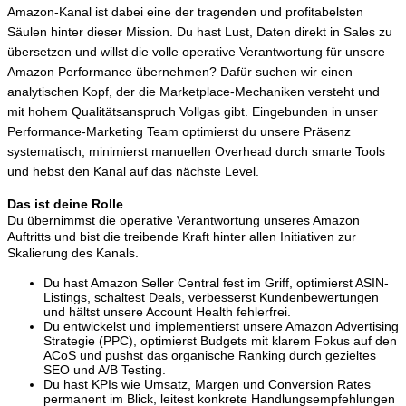
Amazon-Kanal ist dabei eine der tragenden und profitabelsten
Säulen hinter dieser Mission. Du hast Lust, Daten direkt in Sales zu
übersetzen und willst die volle operative Verantwortung für unsere
Amazon Performance übernehmen? Dafür suchen wir einen
analytischen Kopf, der die Marketplace-Mechaniken versteht und
mit hohem Qualitätsanspruch Vollgas gibt. Eingebunden in unser
Performance-Marketing Team optimierst du unsere Präsenz
systematisch, minimierst manuellen Overhead durch smarte Tools
und hebst den Kanal auf das nächste Level.
Das ist deine Rolle
Du übernimmst die operative Verantwortung unseres Amazon
Auftritts und bist die treibende Kraft hinter allen Initiativen zur
Skalierung des Kanals.
Du hast Amazon Seller Central fest im Griff, optimierst ASIN-
Listings, schaltest Deals, verbesserst Kundenbewertungen
und hältst unsere Account Health fehlerfrei.
Du entwickelst und implementierst unsere Amazon Advertising
Strategie (PPC), optimierst Budgets mit klarem Fokus auf den
ACoS und pushst das organische Ranking durch gezieltes
SEO und A/B Testing.
Du hast KPIs wie Umsatz, Margen und Conversion Rates
permanent im Blick, leitest konkrete Handlungsempfehlungen