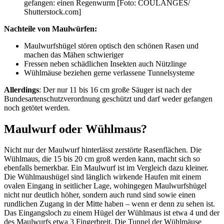
gefangen: einen Regenwurm [Foto: COULANGES/
Shutterstock.com]
Nachteile von Maulwürfen:
Maulwurfshügel stören optisch den schönen Rasen und
machen das Mähen schwieriger
Fressen neben schädlichen Insekten auch Nützlinge
Wühlmäuse beziehen gerne verlassene Tunnelsysteme
Allerdings
: Der nur 11 bis 16 cm große Säuger ist nach der
Bundesartenschutzverordnung geschützt und darf weder gefangen
noch getötet werden.
Maulwurf oder Wühlmaus?
Nicht nur der Maulwurf hinterlässt zerstörte Rasenflächen. Die
Wühlmaus, die 15 bis 20 cm groß werden kann, macht sich so
ebenfalls bemerkbar. Ein Maulwurf ist im Vergleich dazu kleiner.
Die Wühlmaushügel sind länglich wirkende Haufen mit einem
ovalen Eingang in seitlicher Lage, wohingegen Maulwurfshügel
nicht nur deutlich höher, sondern auch rund sind sowie einen
rundlichen Zugang in der Mitte haben – wenn er denn zu sehen ist.
Das Eingangsloch zu einem Hügel der Wühlmaus ist etwa 4 und der
des Maulwurfs etwa 3 Fingerbreit. Die Tunnel der Wühlmäuse