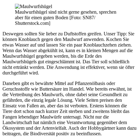
Maulwurfshügel sind nicht gerne gesehen, sprechen
aber für einen guten Boden [Foto: SN87/
Shutterstock.com]
Deswegen sollten Sie lieber zu Duftstoffen greifen. Unser Tipp: Sie
können Knoblauch gegen den Maulwurf anwenden. Kochen Sie
etwas Wasser auf und lassen Sie ein paar Knoblauchzehen ziehen.
Wenn das Wasser abgekühlt ist, kann es in kleinen Mengen auf die
Maulwurfshügel gegeben werden, bis die Erde des
Maulwurfshügels gut eingeschlämmt ist. Das Tier soll schließlich
nicht ertränkt werden. Die Anwendung ist effektiver, wenn sie öfter
durchgeführt wird.
Daneben gibt es bewährte Mittel auf Pflanzenölbasis oder
Geruchsstoffe wie Buttersäure im Handel. Wie bereits erwähnt, ist
die Vertreibung des Maulwurfs, ohne dabei seine Gesundheit zu
gefährden, die einzig legale Lösung. Viele Seiten preisen den
Einsatz von Fallen an, aber das ist verboten. Erstens können die
Tiere dort schon nach kurzer Zeit sterben und zweitens bleibt das
Fangen lebendiger Maulwürfe untersagt. Nicht nur die
Landwirtschaft hat nämlich eine Verantwortung gegenüber dem
Ökosystem und der Artenvielfalt. Auch der Hobbygärtner kann dazu
beitragen, die Biodiversität positiv zu beeinflussen.