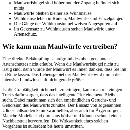
Maulwurfshügel sind höher und der Zugang befindet sich
mittig.
Maulwürfe bleiben kleiner als Wühlmäuse.
Wühlmäuse leben in Rudeln, Maulwürfe sind Einzelgänger.
Die Gänge der Wühlmaustunnel weisen Nagespuren auf.
Im Gegensatz zu Wühlmäusen stehen Maulwürfe unter
Artenschutz.
Wie kann man Maulwürfe vertreiben?
Eine direkte Bekämpfung ist aufgrund des oben genannten
Artenschutzes nicht erlaubt. Wenn die Maulwurfshügel nicht zu
lästig sind, dann würde der Maulwurf es Ihnen danken, dass Sie ihn
in Ruhe lassen. Das Lebensgebiet der Maulwürfe wird durch die
intensive Landwirtschaft nicht gerade größer.
Ist die Grabtätigkeit nicht mehr zu ertragen, kann man mit einigen
Tricks dafür sorgen, dass das intelligente Tier eine neue Bleibe
sucht. Dabei macht man sich den empfindlichen Geruchs- und
Gehörsinn des Maulwurfs zunutze. Der Einsatz von sogenannten
Ultraschallsonden kann zwar helfen, aber auch für Ärger sorgen.
Manche Modelle sind durchaus hörbar und können schnell einen
Nachbarstreit hervorrufen. Die Wirksamkeit eines solchen
Vorgehens ist außerdem bis heute umstritten.