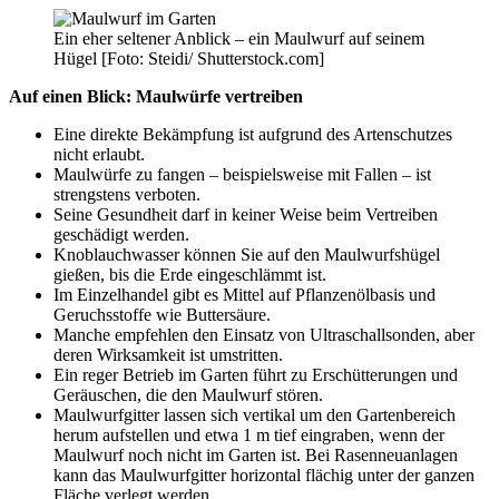
Ein eher seltener Anblick – ein Maulwurf auf seinem
Hügel [Foto: Steidi/ Shutterstock.com]
Auf einen Blick: Maulwürfe vertreiben
Eine direkte Bekämpfung ist aufgrund des Artenschutzes
nicht erlaubt.
Maulwürfe zu fangen – beispielsweise mit Fallen – ist
strengstens verboten.
Seine Gesundheit darf in keiner Weise beim Vertreiben
geschädigt werden.
Knoblauchwasser können Sie auf den Maulwurfshügel
gießen, bis die Erde eingeschlämmt ist.
Im Einzelhandel gibt es Mittel auf Pflanzenölbasis und
Geruchsstoffe wie Buttersäure.
Manche empfehlen den Einsatz von Ultraschallsonden, aber
deren Wirksamkeit ist umstritten.
Ein reger Betrieb im Garten führt zu Erschütterungen und
Geräuschen, die den Maulwurf stören.
Maulwurfgitter lassen sich vertikal um den Gartenbereich
herum aufstellen und etwa 1 m tief eingraben, wenn der
Maulwurf noch nicht im Garten ist. Bei Rasenneuanlagen
kann das Maulwurfgitter horizontal flächig unter der ganzen
Fläche verlegt werden.