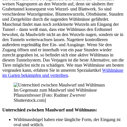
weisen Nagespuren an den Wurzeln auf, denn sie säubern ihre
Grabetunnel konsequent von Wurzel- und Blattwerk. So sind
verschiedene Wurzelgemüse, Blumenwurzeln, Obstbäume, Stauden
und Ziergehölze durch die nagenden Wühlmäuse gefährdet.
Manchmal findet man noch zerkleinerte Wurzeln am Eingang der
Tunnel – dann weiß man, dass eine Wühlmaus den Erdtunnel
bewohnt, da Maulwürfe nicht an den Wurzeln nagen, sondern sie in
den Tunneln weiterwachsen lassen. Nagetiere kontrollieren
außerdem regelmäßig ihre Ein- und Ausgänge. Wenn Sie den
Zugang öffnen und er innerhalb von ein paar Stunden wieder
zurecht gegraben ist, so befindet sich eine aktive Wühlmaus in
diesem Tunnelsystem. Das Verjagen ist die beste Alternative, um die
Tiere möglichst nicht zu schädigen. Wie man Wühlmäuse am besten
vergraulen kann, erfahren Sie in unserem Spezialartikel
Wühlmäuse
im Garten bekämpfen und vertreiben
.
Im Gegensatz zum Maulwurf sind Wühlmäuse
Pflanzenfresser [Foto: Rudmer Zwerver/
Shutterstock.com]
Unterschied zwischen Maulwurf und Wühlmaus:
Wühlmaushügel haben eine längliche Form, der Eingang ist
oval und seitlich.