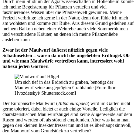
Durch mein Studium der Agrarwissenschaften in Hohenheim konnte
ich meine Begeisterung für Pflanzen vertiefen und viel
faszinierendes Wissen über die Pflanzenwelt gewinnen. Meine
Freizeit verbringe ich gerne in der Natur, denn dort fühle ich mich
am wohlsten und komme zur Ruhe. Aus diesem Grund gedeihen auf
meinem Balkon neben einer Weinrebe auch viele Sommerblumen
und verschiedene Kräuter, an denen ich meine Pflanzenliebe
ausleben kann.
Zwar ist der Maulwurf äußerst nützlich gegen viele
Schadinsekten – wären da nicht die ungeliebten Erdhügel. Ob
und wie man Maulwürfe vertreiben kann, interessiert wohl
nahezu jeden Gärtner.
Um sich tief in das Erdreich zu graben, benötigt der
Maulwurf seine ausgeprägten Grabhände [Foto: Ihor
Hvozdetskyi/ Shutterstock.com]
Der Europäische Maulwurf (
Talpa europaea
) wird im Garten nicht
gerne toleriert, dabei bietet er auch einige Vorteile. Lediglich die
charakteristischen Maulwurfshügel sind keine Augenweide auf dem
Rasen und werden oft als störend empfunden. Aber was kann man
gegen den kleinen Insektenfresser tun und ist es überhaupt sinnvoll,
den Maulwurf vom Grundstück zu vertreiben?