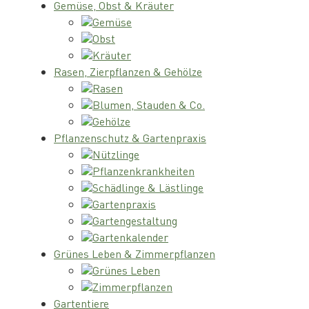
Gemüse, Obst & Kräuter
Gemüse
Obst
Kräuter
Rasen, Zierpflanzen & Gehölze
Rasen
Blumen, Stauden & Co.
Gehölze
Pflanzenschutz & Gartenpraxis
Nützlinge
Pflanzenkrankheiten
Schädlinge & Lästlinge
Gartenpraxis
Gartengestaltung
Gartenkalender
Grünes Leben & Zimmerpflanzen
Grünes Leben
Zimmerpflanzen
Gartentiere