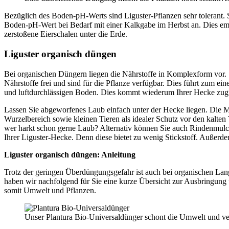
Bezüglich des Boden-pH-Werts sind Liguster-Pflanzen sehr tolerant. 
Boden-pH-Wert bei Bedarf mit einer Kalkgabe im Herbst an. Dies emp
zerstoßene Eierschalen unter die Erde.
Liguster organisch düngen
Bei organischen Düngern liegen die Nährstoffe in Komplexform vor. 
Nährstoffe frei und sind für die Pflanze verfügbar. Dies führt zum 
und luftdurchlässigen Boden. Dies kommt wiederum Ihrer Hecke zugu
Lassen Sie abgeworfenes Laub einfach unter der Hecke liegen. Die M
Wurzelbereich sowie kleinen Tieren als idealer Schutz vor den kalte
wer harkt schon gerne Laub? Alternativ können Sie auch Rindenmulch
Ihrer Liguster-Hecke. Denn diese bietet zu wenig Stickstoff. Außerd
Liguster organisch düngen: Anleitung
Trotz der geringen Überdüngungsgefahr ist auch bei organischen Lang
haben wir nachfolgend für Sie eine kurze Übersicht zur Ausbringung
somit Umwelt und Pflanzen.
Unser Plantura Bio-Universaldünger schont die Umwelt und ver