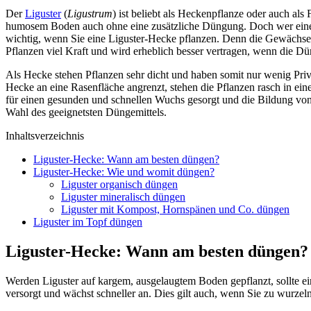
Der
Liguster
(
Ligustrum
) ist beliebt als Heckenpflanze oder auch al
humosem Boden auch ohne eine zusätzliche Düngung. Doch wer einen g
wichtig, wenn Sie eine Liguster-Hecke pflanzen. Denn die Gewächse 
Pflanzen viel Kraft und wird erheblich besser vertragen, wenn die Dün
Als Hecke stehen Pflanzen sehr dicht und haben somit nur wenig Pri
Hecke an eine Rasenfläche angrenzt, stehen die Pflanzen rasch in ein
für einen gesunden und schnellen Wuchs gesorgt und die Bildung von 
Wahl des geeignetsten Düngemittels.
Inhaltsverzeichnis
Liguster-Hecke: Wann am besten düngen?
Liguster-Hecke: Wie und womit düngen?
Liguster organisch düngen
Liguster mineralisch düngen
Liguster mit Kompost, Hornspänen und Co. düngen
Liguster im Topf düngen
Liguster-Hecke: Wann am besten düngen?
Werden Liguster auf kargem, ausgelaugtem Boden gepflanzt, sollte ein
versorgt und wächst schneller an. Dies gilt auch, wenn Sie zu wurzel