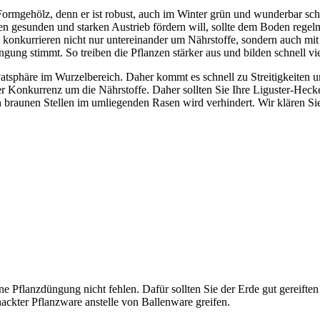
s Formgehölz, denn er ist robust, auch im Winter grün und wunderbar sc
esunden und starken Austrieb fördern will, sollte dem Boden regelmäßi
konkurrieren nicht nur untereinander um Nährstoffe, sondern auch mi
gung stimmt. So treiben die Pflanzen stärker aus und bilden schnell vie
vatsphäre im Wurzelbereich. Daher kommt es schnell zu Streitigkeiten
er Konkurrenz um die Nährstoffe. Daher sollten Sie Ihre Liguster-Hecke
braunen Stellen im umliegenden Rasen wird verhindert. Wir klären Sie
e Pflanzdüngung nicht fehlen. Dafür sollten Sie der Erde gut gereifte
nackter Pflanzware anstelle von Ballenware greifen.