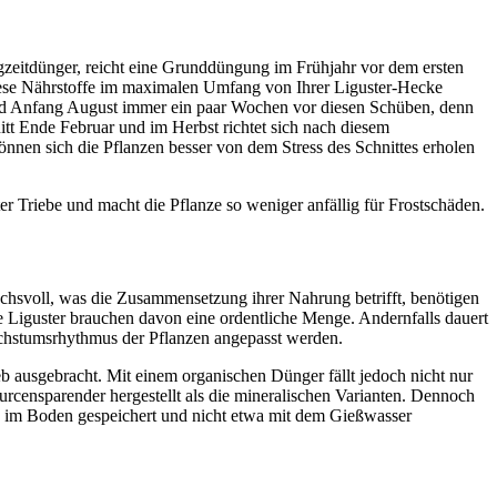
zeitdünger, reicht eine Grunddüngung im Frühjahr vor dem ersten
 diese Nährstoffe im maximalen Umfang von Ihrer Liguster-Hecke
nd Anfang August immer ein paar Wochen vor diesen Schüben, denn
t Ende Februar und im Herbst richtet sich nach diesem
nnen sich die Pflanzen besser von dem Stress des Schnittes erholen
r Triebe und macht die Pflanze so weniger anfällig für Frostschäden.
chsvoll, was die Zusammensetzung ihrer Nahrung betrifft, benötigen
e Liguster brauchen davon eine ordentliche Menge. Andernfalls dauert
chstumsrhythmus der Pflanzen angepasst werden.
eb ausgebracht. Mit einem organischen Dünger fällt jedoch nicht nur
rcensparender hergestellt als die mineralischen Varianten. Dennoch
en im Boden gespeichert und nicht etwa mit dem Gießwasser