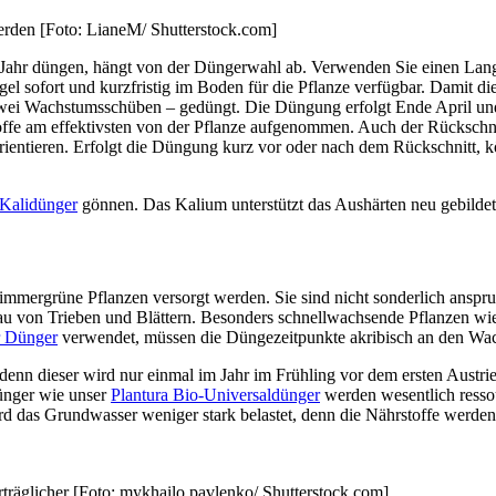
rden [Foto: LianeM/ Shutterstock.com]
 Jahr düngen, hängt von der Düngerwahl ab. Verwenden Sie einen Lang
gel sofort und kurzfristig im Boden für die Pflanze verfügbar. Damit
zwei Wachstumsschüben – gedüngt. Die Düngung erfolgt Ende April u
ffe am effektivsten von der Pflanze aufgenommen. Auch der Rückschnit
entieren. Erfolgt die Düngung kurz vor oder nach dem Rückschnitt, kö
Kalidünger
gönnen. Das Kalium unterstützt das Aushärten neu gebildete
mergrüne Pflanzen versorgt werden. Sie sind nicht sonderlich anspru
ufbau von Trieben und Blättern. Besonders schnellwachsende Pflanzen wi
r Dünger
verwendet, müssen die Düngezeitpunkte akribisch an den Wa
 denn dieser wird nur einmal im Jahr im Frühling vor dem ersten Austri
ünger wie unser
Plantura Bio-Universaldünger
werden wesentlich ressou
ird das Grundwasser weniger stark belastet, denn die Nährstoffe werd
träglicher [Foto: mykhailo pavlenko/ Shutterstock.com]