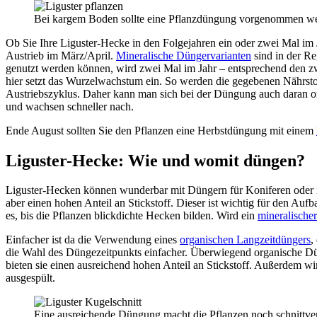
Bei kargem Boden sollte eine Pflanzdüngung vorgenommen we
Ob Sie Ihre Liguster-Hecke in den Folgejahren ein oder zwei Mal im
Austrieb im März/April.
Mineralische Düngervarianten
sind in der Re
genutzt werden können, wird zwei Mal im Jahr – entsprechend den 
hier setzt das Wurzelwachstum ein. So werden die gegebenen Nährsto
Austriebszyklus. Daher kann man sich bei der Düngung auch daran ori
und wachsen schneller nach.
Ende August sollten Sie den Pflanzen eine Herbstdüngung mit einem
Liguster-Hecke: Wie und womit düngen?
Liguster-Hecken können wunderbar mit Düngern für Koniferen oder im
aber einen hohen Anteil an Stickstoff. Dieser ist wichtig für den A
es, bis die Pflanzen blickdichte Hecken bilden. Wird ein
mineralische
Einfacher ist da die Verwendung eines
organischen Langzeitdüngers
,
die Wahl des Düngezeitpunkts einfacher. Überwiegend organische D
bieten sie einen ausreichend hohen Anteil an Stickstoff. Außerdem w
ausgespült.
Eine ausreichende Düngung macht die Pflanzen noch schnittver