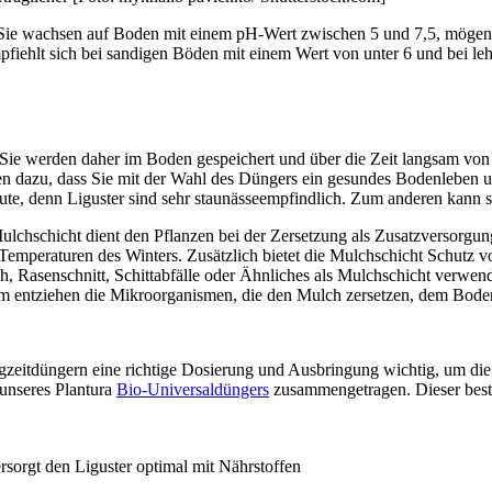
Sie wachsen auf Boden mit einem pH-Wert zwischen 5 und 7,5, mögen es 
fiehlt sich bei sandigen Böden mit einem Wert von unter 6 und bei le
Sie werden daher im Boden gespeichert und über die Zeit langsam von
einen dazu, dass Sie mit der Wahl des Düngers ein gesundes Bodenleben 
te, denn Liguster sind sehr staunässeempfindlich. Zum anderen kann 
ulchschicht dient den Pflanzen bei der Zersetzung als Zusatzversorg
n Temperaturen des Winters. Zusätzlich bietet die Mulchschicht Schut
, Rasenschnitt, Schittabfälle oder Ähnliches als Mulchschicht verwen
em entziehen die Mikroorganismen, die den Mulch zersetzen, dem Boden
zeitdüngern eine richtige Dosierung und Ausbringung wichtig, um die 
 unseres Plantura
Bio-Universaldüngers
zusammengetragen. Dieser besteh
sorgt den Liguster optimal mit Nährstoffen