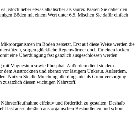
jedoch lieber etwas alkalischer als saurer. Passen Sie daher den
hmigen Böden mit einem Wert unter 6,5. Mischen Sie dafür einfach
 Mikroorganismen im Boden zersetzt. Erst auf diese Weise werden die
unterstützen, sorgen glückliche Regenwürmer doch für einen lockern
somit eine Überdüngung fast gänzlich ausgeschlossen werden.
ung mit Magnesium sowie Phosphat. Außerdem dient sie dem
z vor dem Austrocknen und ebenso vor lästigem Unkraut. Außerdem,
den. Nutzen Sie die Mulchung allerdings nie als Grundversorgung
 zusätzlich diesen wichtigen Nährstoff.
Nährstoffaufnahme effektiv und förderlich zu gestalten. Deshalb
t fast ausschließlich aus organischen Bestandteilen und schont