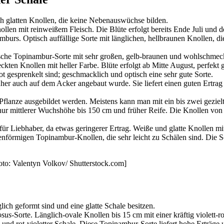
ich glatten Knollen, die keine Nebenauswüchse bilden.
len mit reinweißem Fleisch. Die Blüte erfolgt bereits Ende Juli und der 
mburs. Optisch auffällige Sorte mit länglichen, hellbraunen Knollen, di
nische Topinambur-Sorte mit sehr großen, gelb-braunen und wohlschmec
eckten Knollen mit heller Farbe. Blüte erfolgt ab Mitte August, perfek
rot gesprenkelt sind; geschmacklich und optisch eine sehr gute Sorte.
üher auch auf dem Acker angebaut wurde. Sie liefert einen guten Ertr
 Pflanze ausgebildet werden. Meistens kann man mit ein bis zwei geziel
ur mittlerer Wuchshöhe bis 150 cm und früher Reife. Die Knollen von 
 Liebhaber, da etwas geringerer Ertrag. Weiße und glatte Knollen mit
enförmigen Topinambur-Knollen, die sehr leicht zu Schälen sind. Die 
Foto: Valentyn Volkov/ Shutterstock.com]
lich geformt sind und eine glatte Schale besitzen.
osus
-Sorte. Länglich-ovale Knollen bis 15 cm mit einer kräftig violett-r
und rot-violetter Schale. Diese Topinambur-Sorte liefert hohe Erträge 