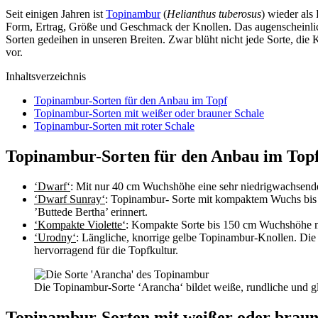
Seit einigen Jahren ist
Topinambur
(
Helianthus tuberosus
) wieder al
Form, Ertrag, Größe und Geschmack der Knollen. Das augenscheinlich
Sorten gedeihen in unseren Breiten. Zwar blüht nicht jede Sorte, die 
vor.
Inhaltsverzeichnis
Topinambur-Sorten für den Anbau im Topf
Topinambur-Sorten mit weißer oder brauner Schale
Topinambur-Sorten mit roter Schale
Topinambur-Sorten für den Anbau im Top
‘Dwarf
‘
: Mit nur 40 cm Wuchshöhe eine sehr niedrigwachsende un
‘Dwarf Sunray‘
: Topinambur- Sorte mit kompaktem Wuchs bis 15
’Buttede Bertha’ erinnert.
‘Kompakte Violette‘
: Kompakte Sorte bis 150 cm Wuchshöhe mi
‘Urodny‘
: Längliche, knorrige gelbe Topinambur-Knollen. Die
hervorragend für die Topfkultur.
Die Topinambur-Sorte ‘Arancha‘ bildet weiße, rundliche und gl
Topinambur-Sorten mit weißer oder braun