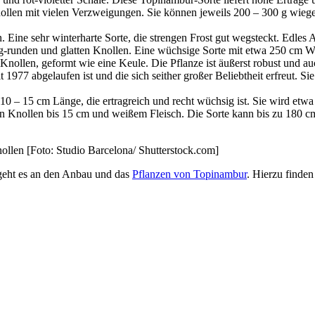
llen mit vielen Verzweigungen. Sie können jeweils 200 – 300 g wiegen
sen. Eine sehr winterharte Sorte, die strengen Frost gut wegsteckt. Ed
ig-runden und glatten Knollen. Eine wüchsige Sorte mit etwa 250 cm 
en Knollen, geformt wie eine Keule. Die Pflanze ist äußerst robust und 
 1977 abgelaufen ist und die sich seither großer Beliebtheit erfreut. Si
n 10 – 15 cm Länge, die ertragreich und recht wüchsig ist. Sie wird et
ichen Knollen bis 15 cm und weißem Fleisch. Die Sorte kann bis zu 18
nollen [Foto: Studio Barcelona/ Shutterstock.com]
 geht es an den Anbau und das
Pflanzen von Topinambur
. Hierzu finden