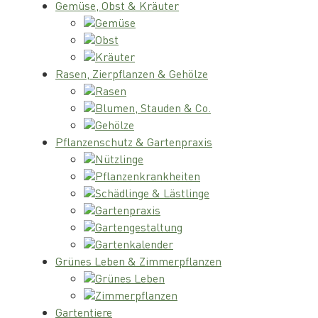
Gemüse, Obst & Kräuter
Gemüse
Obst
Kräuter
Rasen, Zierpflanzen & Gehölze
Rasen
Blumen, Stauden & Co.
Gehölze
Pflanzenschutz & Gartenpraxis
Nützlinge
Pflanzenkrankheiten
Schädlinge & Lästlinge
Gartenpraxis
Gartengestaltung
Gartenkalender
Grünes Leben & Zimmerpflanzen
Grünes Leben
Zimmerpflanzen
Gartentiere