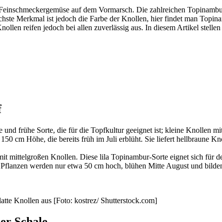
s Feinschmeckergemüse auf dem Vormarsch. Die zahlreichen Topinambur-
ste Merkmal ist jedoch die Farbe der Knollen, hier findet man Topina
Knollen reifen jedoch bei allen zuverlässig aus. In diesem Artikel stel
f
d frühe Sorte, die für die Topfkultur geeignet ist; kleine Knollen mit
0 cm Höhe, die bereits früh im Juli erblüht. Sie liefert hellbraune 
t mittelgroßen Knollen. Diese lila Topinambur-Sorte eignet sich für 
 Pflanzen werden nur etwa 50 cm hoch, blühen Mitte August und bilden
atte Knollen aus [Foto: kostrez/ Shutterstock.com]
er Schale