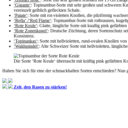
‘Gigante‘
: Topinambur-Sorte mit sehr großen und schweren Kno
vereinzelt gelblich gefleckten Schale.
‘Patate‘
: Sorte mit rot-violetten Knollen, die pilzförmig wach
‘Refla‘ /‘Red Flame‘
: Topinambur-Sorte mit rotbraunen, kugel
‘Rote Keule‘
: Glatte, längliche Sorte mit knallig pink gefärbt
‘Rote Zonenkugel‘
: Deutsche Züchtung, deren Sortenschutz seit
Konsistenz.
‘Topinankas‘
: Sorte mit hellvioletten, rund-ovalen Knollen vo
‘Waldspindel‘
: Alte Schweizer Sorte mit hellvioletten, längl
Die Sorte ‘Rote Keule‘ überrascht mit kräftig pink gefärbten K
Haben Sie sich für eine der schmackhaften Sorten entschieden? Nun
Zeit, den Rasen zu stärken!