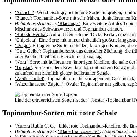
‘Arancha‘
: Weißfleischige, hellbraune Sorte mit großen, rundl
‘Bianca‘
: Topinambur-Sorte mit sehr frühen, dunkelbraunen Knol
Helianthus strumosus
‘Blauauge
‘
: Eine weitere Art des Topina
Mischung aus Schwarzwurzel und Topinambur erinnert.
‘Buttede Bertha‘
: Auf gut Deutsch die ’Dicke Berta’, eine dä
‘Chipolata‘
: Eine Sorte mit immer einheitlich großen, langgestr
‘Drago‘
: Ertragreiche Sorte mit hellen, knorrigen Knollen, die 
‘Gute Gelbe‘
: Topinambursorte aus deutscher Züchtung, die fr
oder Kochen bleibt das Fleisch recht knackig.
‘Nora‘
: Sorte mit hellbraunen, knorrigen Knollen, die nahe der
‘Topstar‘
: Sorte aus dem Erwerbsanbau mit hohem Ertrag und n
zulaufend mit ziemlich glatter, hellbrauner Schale.
‘Weiße Trüffel‘
: Topinambur mit hervorragendem Geschmack, für
‘Witzenhausener Zapfen‘
: Ovaler Topinambur mit gelben, zapf
Eine der ertragreichsten Sorten ist der ‘Topstar‘-Topinambur [
Topinambur-Sorten mit roter Schale
‘Aurora Rubin C. G. ‘
bildet rote Topinambur-Knollen, die läng
Helianthus strumosus
‘Blaue Französische
‘
:
Helianthus strum
‘Gföhler Rote‘
: Sorte mit sehr großen Knollen bis 15 cm Länge 