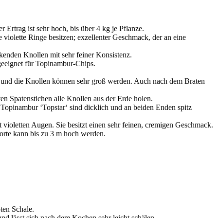
Ertrag ist sehr hoch, bis über 4 kg je Pflanze.
e violette Ringe besitzen; exzellenter Geschmack, der an eine
kenden Knollen mit sehr feiner Konsistenz.
t geeignet für Topinambur-Chips.
ag und die Knollen können sehr groß werden. Auch nach dem Braten
ten Spatenstichen alle Knollen aus der Erde holen.
Topinambur ‘Topstar‘ sind dicklich und an beiden Enden spitz
 violetten Augen. Sie besitzt einen sehr feinen, cremigen Geschmack.
Sorte kann bis zu 3 m hoch werden.
oten Schale.
und lässt sich nach dem Kochen sehr leicht schälen.