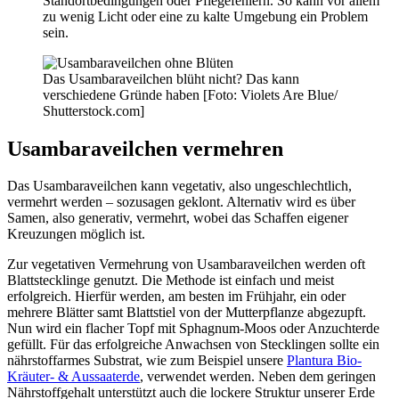
Standortbedingungen oder Pflegefehlern. So kann vor allem
zu wenig Licht oder eine zu kalte Umgebung ein Problem
sein.
Das Usambaraveilchen blüht nicht? Das kann
verschiedene Gründe haben [Foto: Violets Are Blue/
Shutterstock.com]
Usambaraveilchen vermehren
Das Usambaraveilchen kann vegetativ, also ungeschlechtlich,
vermehrt werden – sozusagen geklont. Alternativ wird es über
Samen, also generativ, vermehrt, wobei das Schaffen eigener
Kreuzungen möglich ist.
Zur vegetativen Vermehrung von Usambaraveilchen werden oft
Blattstecklinge genutzt. Die Methode ist einfach und meist
erfolgreich. Hierfür werden, am besten im Frühjahr, ein oder
mehrere Blätter samt Blattstiel von der Mutterpflanze abgezupft.
Nun wird ein flacher Topf mit Sphagnum-Moos oder Anzuchterde
gefüllt. Für das erfolgreiche Anwachsen von Stecklingen sollte ein
nährstoffarmes Substrat, wie zum Beispiel unsere
Plantura Bio-
Kräuter- & Aussaaterde
, verwendet werden. Neben dem geringen
Nährstoffgehalt unterstützt auch die lockere Struktur unserer Erde