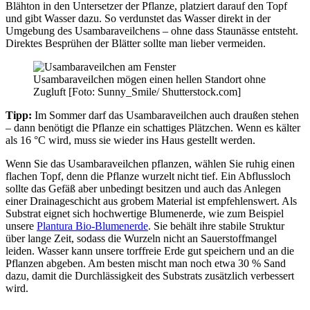
Blähton in den Untersetzer der Pflanze, platziert darauf den Topf
und gibt Wasser dazu. So verdunstet das Wasser direkt in der
Umgebung des Usambaraveilchens – ohne dass Staunässe entsteht.
Direktes Besprühen der Blätter sollte man lieber vermeiden.
Usambaraveilchen mögen einen hellen Standort ohne
Zugluft [Foto: Sunny_Smile/ Shutterstock.com]
Tipp:
Im Sommer darf das Usambaraveilchen auch draußen stehen
– dann benötigt die Pflanze ein schattiges Plätzchen. Wenn es kälter
als 16 °C wird, muss sie wieder ins Haus gestellt werden.
Wenn Sie das Usambaraveilchen pflanzen, wählen Sie ruhig einen
flachen Topf, denn die Pflanze wurzelt nicht tief. Ein Abflussloch
sollte das Gefäß aber unbedingt besitzen und auch das Anlegen
einer Drainageschicht aus grobem Material ist empfehlenswert. Als
Substrat eignet sich hochwertige Blumenerde, wie zum Beispiel
unsere
Plantura Bio-Blumenerde
. Sie behält ihre stabile Struktur
über lange Zeit, sodass die Wurzeln nicht an Sauerstoffmangel
leiden. Wasser kann unsere torffreie Erde gut speichern und an die
Pflanzen abgeben. Am besten mischt man noch etwa 30 % Sand
dazu, damit die Durchlässigkeit des Substrats zusätzlich verbessert
wird.