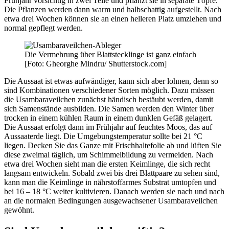
Frühjahr vorsichtig in zwei Teile und pflanzt sie in separate Töpfe.
Die Pflanzen werden dann warm und halbschattig aufgestellt. Nach
etwa drei Wochen können sie an einen helleren Platz umziehen und
normal gepflegt werden.
Die Vermehrung über Blattstecklinge ist ganz einfach
[Foto: Gheorghe Mindru/ Shutterstock.com]
Die Aussaat ist etwas aufwändiger, kann sich aber lohnen, denn so
sind Kombinationen verschiedener Sorten möglich. Dazu müssen
die Usambaraveilchen zunächst händisch bestäubt werden, damit
sich Samenstände ausbilden. Die Samen werden den Winter über
trocken in einem kühlen Raum in einem dunklen Gefäß gelagert.
Die Aussaat erfolgt dann im Frühjahr auf feuchtes Moos, das auf
Aussaaterde liegt. Die Umgebungstemperatur sollte bei 21 °C
liegen. Decken Sie das Ganze mit Frischhaltefolie ab und lüften Sie
diese zweimal täglich, um Schimmelbildung zu vermeiden. Nach
etwa drei Wochen sieht man die ersten Keimlinge, die sich recht
langsam entwickeln. Sobald zwei bis drei Blattpaare zu sehen sind,
kann man die Keimlinge in nährstoffarmes Substrat umtopfen und
bei 16 – 18 °C weiter kultivieren. Danach werden sie nach und nach
an die normalen Bedingungen ausgewachsener Usambaraveilchen
gewöhnt.