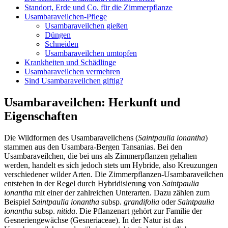
Standort, Erde und Co. für die Zimmerpflanze
Usambaraveilchen-Pflege
Usambaraveilchen gießen
Düngen
Schneiden
Usambaraveilchen umtopfen
Krankheiten und Schädlinge
Usambaraveilchen vermehren
Sind Usambaraveilchen giftig?
Usambaraveilchen: Herkunft und
Eigenschaften
Die Wildformen des Usambaraveilchens (
Saintpaulia ionantha
)
stammen aus den Usambara-Bergen Tansanias. Bei den
Usambaraveilchen, die bei uns als Zimmerpflanzen gehalten
werden, handelt es sich jedoch stets um Hybride, also Kreuzungen
verschiedener wilder Arten. Die Zimmerpflanzen-Usambaraveilchen
entstehen in der Regel durch Hybridisierung von
Saintpaulia
ionantha
mit einer der zahlreichen Unterarten. Dazu zählen zum
Beispiel
Saintpaulia ionantha
subsp.
grandifolia
oder
Saintpaulia
ionantha
subsp.
nitida
. Die Pflanzenart gehört zur Familie der
Gesneriengewächse (Gesneriaceae). In der Natur ist das