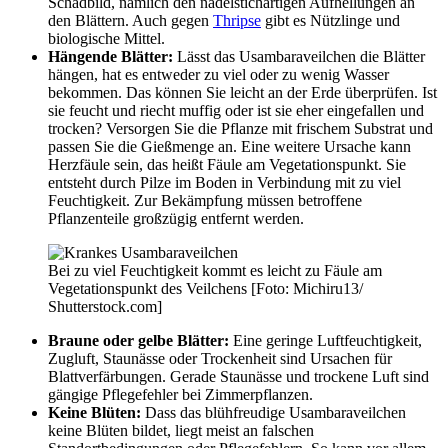
Schadbild, nämlich den nadelstichartigen Aufhellungen an
den Blättern. Auch gegen
Thripse
gibt es Nützlinge und
biologische Mittel.
Hängende Blätter:
Lässt das Usambaraveilchen die Blätter
hängen, hat es entweder zu viel oder zu wenig Wasser
bekommen. Das können Sie leicht an der Erde überprüfen. Ist
sie feucht und riecht muffig oder ist sie eher eingefallen und
trocken? Versorgen Sie die Pflanze mit frischem Substrat und
passen Sie die Gießmenge an. Eine weitere Ursache kann
Herzfäule sein, das heißt Fäule am Vegetationspunkt. Sie
entsteht durch Pilze im Boden in Verbindung mit zu viel
Feuchtigkeit. Zur Bekämpfung müssen betroffene
Pflanzenteile großzügig entfernt werden.
Bei zu viel Feuchtigkeit kommt es leicht zu Fäule am
Vegetationspunkt des Veilchens [Foto: Michiru13/
Shutterstock.com]
Braune oder gelbe Blätter:
Eine geringe Luftfeuchtigkeit,
Zugluft, Staunässe oder Trockenheit sind Ursachen für
Blattverfärbungen. Gerade Staunässe und trockene Luft sind
gängige Pflegefehler bei Zimmerpflanzen.
Keine Blüten:
Dass das blühfreudige Usambaraveilchen
keine Blüten bildet, liegt meist an falschen