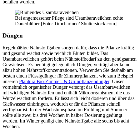
befallen werden.
Bei angemessener Pflege sind Usambaraveilchen echte
Dauerblüher [Foto: Timcharinee/ Shutterstock.com]
Düngen
Regelmäßige Nährstoffgaben sorgen dafür, dass die Pflanze kräftig
und gesund wächst sowie reichlich Blüten bildet. Das
Usambaraveilchen gehört beim Nährstoffbedarf zu den genügsamen
Gewächsen. Es benötigt gelegentlich Dünger, verträgt aber keine
allzu hohen Nährstoffkonzentrationen. Verwenden Sie deshalb am
besten einen Flüssigdünger für Zimmerpflanzen, wie zum Beispiel
unseren
Plantura Bio-Zimmer- & Grünpflanzendünger
. Unser
vornehmlich organischer Dünger versorgt das Usambaraveilchen
mit wichtigen Nährstoffen und enthält Mikroorganismen, die das
Wurzelwachstum fördern. Er lässt sich leicht dosieren und über das
Gießwasser einbringen, wodurch er für die Pflanzen schnell
verfügbar ist. In der Wachstumsphase im Frühling und Sommer
sollte alle zwei bis drei Wochen in halber Dosierung gedüngt
werden. Im Winter genügt eine Nährstoffgabe alle sechs bis acht
Wochen.