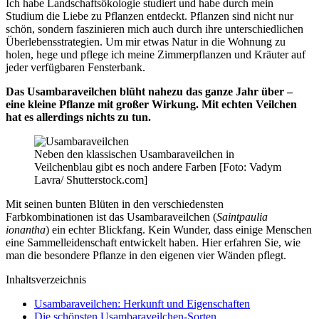
Ich habe Landschaftsökologie studiert und habe durch mein
Studium die Liebe zu Pflanzen entdeckt. Pflanzen sind nicht nur
schön, sondern faszinieren mich auch durch ihre unterschiedlichen
Überlebensstrategien. Um mir etwas Natur in die Wohnung zu
holen, hege und pflege ich meine Zimmerpflanzen und Kräuter auf
jeder verfügbaren Fensterbank.
Das Usambaraveilchen blüht nahezu das ganze Jahr über –
eine kleine Pflanze mit großer Wirkung. Mit echten Veilchen
hat es allerdings nichts zu tun.
Neben den klassischen Usambaraveilchen in
Veilchenblau gibt es noch andere Farben [Foto: Vadym
Lavra/ Shutterstock.com]
Mit seinen bunten Blüten in den verschiedensten
Farbkombinationen ist das Usambaraveilchen (
Saintpaulia
ionantha
) ein echter Blickfang. Kein Wunder, dass einige Menschen
eine Sammelleidenschaft entwickelt haben. Hier erfahren Sie, wie
man die besondere Pflanze in den eigenen vier Wänden pflegt.
Inhaltsverzeichnis
Usambaraveilchen: Herkunft und Eigenschaften
Die schönsten Usambaraveilchen-Sorten