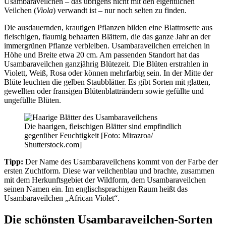
Usambaraveilchen – das übrigens nicht mit den eigentlichen
Veilchen (
Viola
) verwandt ist – nur noch selten zu finden.
Die ausdauernden, krautigen Pflanzen bilden eine Blattrosette aus
fleischigen, flaumig behaarten Blättern, die das ganze Jahr an der
immergrünen Pflanze verbleiben. Usambaraveilchen erreichen in
Höhe und Breite etwa 20 cm. Am passenden Standort hat das
Usambaraveilchen ganzjährig Blütezeit. Die Blüten erstrahlen in
Violett, Weiß, Rosa oder können mehrfarbig sein. In der Mitte der
Blüte leuchten die gelben Staubblätter. Es gibt Sorten mit glatten,
gewellten oder fransigen Blütenblatträndern sowie gefüllte und
ungefüllte Blüten.
Die haarigen, fleischigen Blätter sind empfindlich
gegenüber Feuchtigkeit [Foto: Mirazroa/
Shutterstock.com]
Tipp:
Der Name des Usambaraveilchens kommt von der Farbe der
ersten Zuchtform. Diese war veilchenblau und brachte, zusammen
mit dem Herkunftsgebiet der Wildform, dem Usambaraveilchen
seinen Namen ein. Im englischsprachigen Raum heißt das
Usambaraveilchen „African Violet“.
Die schönsten Usambaraveilchen-Sorten