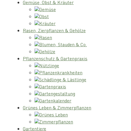
Gemüse, Obst & Kräuter
Gemüse
Obst
Kräuter
Rasen, Zierpflanzen & Gehölze
Rasen
Blumen, Stauden & Co.
Gehölze
Pflanzenschutz & Gartenpraxis
Nützlinge
Pflanzenkrankheiten
Schädlinge & Lästlinge
Gartenpraxis
Gartengestaltung
Gartenkalender
Grünes Leben & Zimmerpflanzen
Grünes Leben
Zimmerpflanzen
Gartentiere