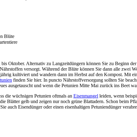
en Blüte
rtentiere
 bis Oktober. Alternativ zu Langzeitdüngern können Sie zu Beginn de
d Nährstoffen versorgt. Während der Blüte können Sie dann alle zwei W
njährig kultiviert und wandern dann im Herbst auf den Kompost. Mit e
tunien
finden Sie hier. In puncto Nährstoffversorgung sollten Sie beac
neues ausgetauscht und wenn die Petunien Mitte Mai zurück ins Beet w
dass die wüchsigen Petunien oftmals an
Eisenmangel
leiden, wenn beispi
 die Blätter gelb und zeigen nur noch grüne Blattadern. Schon beim 
 Sie auch Eisendünger oder einen eisenhaltigen Petuniendünger verabre