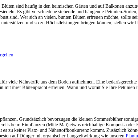
gen Blüten sind häufig in den heimischen Gärten und auf Balkonen anz
siedeln. Es gibt verschiedene stehende und hängende Petunien-Sorten, d
obust sind. Wer sich an vielen, bunten Blüten erfreuen möchte, sollte s
 unterstützen und so zu Höchstleistungen bringen können, stellen wir Ih
orgehen
afür viele Nährstoffe aus dem Boden aufnehmen. Eine bedarfsgerechte D
ein mit ihrer Blütenpracht erfreuen. Wann und womit Sie Ihre Petunien
pflanzen. Grundsätzlich bevorzugen die kleinen Sommerblüher sonnige
ereits beim Einpflanzen (Mitte Mai) etwas reichhaltige Kompost- oder 
t es zu keiner Platz- und Nährstoffkonkurrenz kommt. Zusätzlich könn
 besten auf Dünger mit organischer Langzeitwirkung wie unseren
Plant