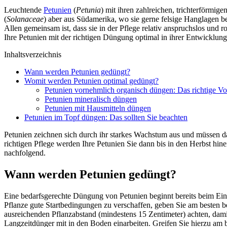
Leuchtende
Petunien
(
Petunia
) mit ihren zahlreichen, trichterförmi
(
Solanaceae
) aber aus Südamerika, wo sie gerne felsige Hanglagen be
Allen gemeinsam ist, dass sie in der Pflege relativ anspruchslos und r
Ihre Petunien mit der richtigen Düngung optimal in ihrer Entwicklung
Inhaltsverzeichnis
Wann werden Petunien gedüngt?
Womit werden Petunien optimal gedüngt?
Petunien vornehmlich organisch düngen: Das richtige V
Petunien mineralisch düngen
Petunien mit Hausmitteln düngen
Petunien im Topf düngen: Das sollten Sie beachten
Petunien zeichnen sich durch ihr starkes Wachstum aus und müssen d
richtigen Pflege werden Ihre Petunien Sie dann bis in den Herbst hin
nachfolgend.
Wann werden Petunien gedüngt?
Eine bedarfsgerechte Düngung von Petunien beginnt bereits beim Ein
Pflanze gute Startbedingungen zu verschaffen, geben Sie am besten b
ausreichenden Pflanzabstand (mindestens 15 Zentimeter) achten, dami
Langzeitdünger mit in den Boden einarbeiten. Greifen Sie hierzu am