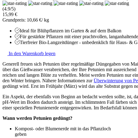
(4.9/5)
15,99 €
Grundpreis: 10,66 €/ kg
Ideal für Blühpflanzen im Garten & auf dem Balkon
Für gestärkte Pflanzen mit einer prachtvollen, langanhaltend
Tierfreier Bio-Langzeitdünger - unbedenklich für Haus- & Ga
In den Warenkorb legen
Generell freuen sich Petunien über regelmäßige Düngegaben von Mai
über das Gießwasser verabreichen, der Ihre Petunien mit ausreichen
reichen und langen Blüte zu verhelfen. Meist werden Petunien nur ei
den Winter bringen. Nähere Informationen zur
Überwinterung von Pe
gedüngt wird. Erst im Frühjahr (März) wird das alte Substrat gegen 
Ein Aspekt, der ebenfalls von Beginn an bedacht werden sollte, ist, 
pH-Wert im Boden dadurch ansteigt. Im schlimmsten Fall färben sich
einer speziellen Petunienerde entgegenwirken. Im Bedarfsfall können
Wann werden Petunien gedüngt?
Kompost- oder Blumenerde mit in das Pflanzloch
geben