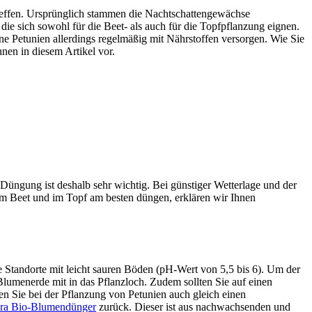
utreffen. Ursprünglich stammen die Nachtschattengewächse
ie sich sowohl für die Beet- als auch für die Topfpflanzung eignen.
eine Petunien allerdings regelmäßig mit Nährstoffen versorgen. Wie Sie
nen in diesem Artikel vor.
üngung ist deshalb sehr wichtig. Bei günstiger Wetterlage und der
 im Beet und im Topf am besten düngen, erklären wir Ihnen
 Standorte mit leicht sauren Böden (pH-Wert von 5,5 bis 6). Um der
Blumenerde mit in das Pflanzloch. Zudem sollten Sie auf einen
en Sie bei der Pflanzung von Petunien auch gleich einen
ura Bio-Blumendünger
zurück. Dieser ist aus nachwachsenden und