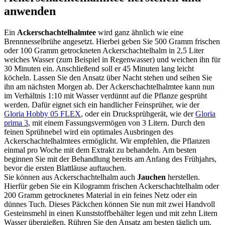
anwenden
Ein
Ackerschachtelhalmtee
wird ganz ähnlich wie eine
Brennnesselbrühe angesetzt. Hierbei geben Sie 500 Gramm frischen
oder 100 Gramm getrockneten Ackerschachtelhalm in 2,5 Liter
weiches Wasser (zum Beispiel in Regenwasser) und weichen ihn für
30 Minuten ein. Anschließend soll er 45 Minuten lang leicht
köcheln. Lassen Sie den Ansatz über Nacht stehen und seihen Sie
ihn am nächsten Morgen ab. Der Ackerschachtelhalmtee kann nun
im Verhältnis 1:10 mit Wasser verdünnt auf die Pflanze gesprüht
werden. Dafür eignet sich ein handlicher Feinsprüher, wie der
Gloria Hobby 05 FLEX
, oder ein Drucksprühgerät, wie der
Gloria
prima 3
, mit einem Fassungsvermögen von 3 Litern. Durch den
feinen Sprühnebel wird ein optimales Ausbringen des
Ackerschachtelhalmtees ermöglicht. Wir empfehlen, die Pflanzen
einmal pro Woche mit dem Extrakt zu behandeln. Am besten
beginnen Sie mit der Behandlung bereits am Anfang des Frühjahrs,
bevor die ersten Blattläuse auftauchen.
Sie können aus Ackerschachtelhalm auch
Jauchen
herstellen.
Hierfür geben Sie ein Kilogramm frischen Ackerschachtelhalm oder
200 Gramm getrocknetes Material in ein feines Netz oder ein
dünnes Tuch. Dieses Päckchen können Sie nun mit zwei Handvoll
Gesteinsmehl in einen Kunststoffbehälter legen und mit zehn Litern
Wasser übergießen. Rühren Sie den Ansatz am besten täglich um.