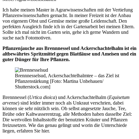
Ich habe meinen Master in Agrarwissenschaften mit der Vertiefung
Pflanzenwissenschaften gemacht. In meiner Freizeit ist der Anbau
von eigenem Obst und Gemüse meine große Leidenschaft. Den
perfekten Ausgleich finde ich in der Gartenarbeit bei meinen Eltern.
Sollte ich mal nicht im Garten sein, gehe ich gerne Wandern und
suche nach Fotomotiven.
Pflanzenjauche aus Brennnessel und Ackerschachtelhalm ist ein
altbewährtes Spritzmittel gegen Blattläuse und Ameisen und ein
guter Dünger für Ihre Pflanzen.
Brennnesselsud, Ackerschachtelhalmtee – das Ziel ist
Pflanzenstärkung [Foto: Martina Unbehauen/
Shutterstock.com]
Brennnessel (
Urtica dioica
) und Ackerschachtelhalm (
Equisetum
arvense
) sind leider immer noch als Unkraut verschrien, dabei
können sie sehr nützlich sein. Ob selbst angesetzte Jauche, Tee,
Brühe oder Kaltwasserentzug, alle Methoden haben dasselbe Ziel:
Die wertvollen Inhaltsstoffe der benutzten Kräuter und Pflanzen
freizusetzen. Wie das genau gelingt und worin die Unterschiede
liegen, erfahren Sie hier.