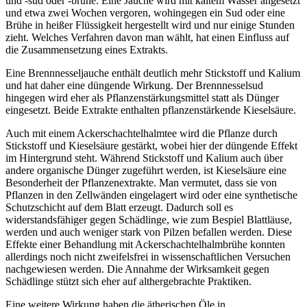
und -sud oder -brühe: Eine Jauche wird mit kaltem Wasser angesetzt
und etwa zwei Wochen vergoren, wohingegen ein Sud oder eine
Brühe in heißer Flüssigkeit hergestellt wird und nur einige Stunden
zieht. Welches Verfahren davon man wählt, hat einen Einfluss auf
die Zusammensetzung eines Extrakts.
Eine Brennnesseljauche enthält deutlich mehr Stickstoff und Kalium
und hat daher eine düngende Wirkung. Der Brennnesselsud
hingegen wird eher als Pflanzenstärkungsmittel statt als Dünger
eingesetzt. Beide Extrakte enthalten pflanzenstärkende Kieselsäure.
Auch mit einem Ackerschachtelhalmtee wird die Pflanze durch
Stickstoff und Kieselsäure gestärkt, wobei hier der düngende Effekt
im Hintergrund steht. Während Stickstoff und Kalium auch über
andere organische Dünger zugeführt werden, ist Kieselsäure eine
Besonderheit der Pflanzenextrakte. Man vermutet, dass sie von
Pflanzen in den Zellwänden eingelagert wird oder eine synthetische
Schutzschicht auf dem Blatt erzeugt. Dadurch soll es
widerstandsfähiger gegen Schädlinge, wie zum Bespiel Blattläuse,
werden und auch weniger stark von Pilzen befallen werden. Diese
Effekte einer Behandlung mit Ackerschachtelhalmbrühe konnten
allerdings noch nicht zweifelsfrei in wissenschaftlichen Versuchen
nachgewiesen werden. Die Annahme der Wirksamkeit gegen
Schädlinge stützt sich eher auf althergebrachte Praktiken.
Eine weitere Wirkung haben die ätherischen Öle in