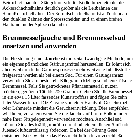
Betrachtet man den Stängelquerschnitt, ist die Innenleitbahn des
Ackerschachtelhalms deutlich größer als die Leitbahnen des
Sumpfschachtelhalms. Der Sumpfschachtelhalm ist außerdem an
den dunklen Zähnen der Sprossscheiden und an einem breiten
Hautrand an der Spitze erkennbar.
Brennnesseljauche und Brennnesselsud
ansetzen und anwenden
Die Herstellung einer
Jauche
ist die zeitaufwändigste Methode, um
ein eigenes pflanzliches Stärkungsmittel herzustellen. Es lohnt sich
aber, weil durch die Gärungsprozesse mehr wertvolle Inhaltsstoffe
freigesetzt werden als bei einem Sud. Für einen Gärungsansatz
verwenden Sie am besten ein Kilogramm kleingeschnittene, frische
Brennnessel. Falls Sie getrocknetes Pflanzenmaterial nutzen
möchten, genügen 100 bis 200 Gramm. Geben Sie die Brennnessel
in ein etwa 15 Liter fassendes Kunststofffass und fügen Sie zehn
Liter Wasser hinzu. Die Zugabe von einer Handvoll Gesteinsmehl
oder Lehmerde mindert die Geruchsentwicklung. Dies empfehlen
wir Ihnen, vor allem wenn Sie die Jauche auf Ihrem Balkon oder
nahe Ihrer Sitzgelegenheit verwenden möchten. Anschließend
können Sie alles kräftig umrühren und mit einem dicken Stoff oder
Jutesack luftdurchlässig abdecken. Da bei der Gärung Gase
entstehen, ist es wichtig, das Fass nicht luftdicht zu verschließen.