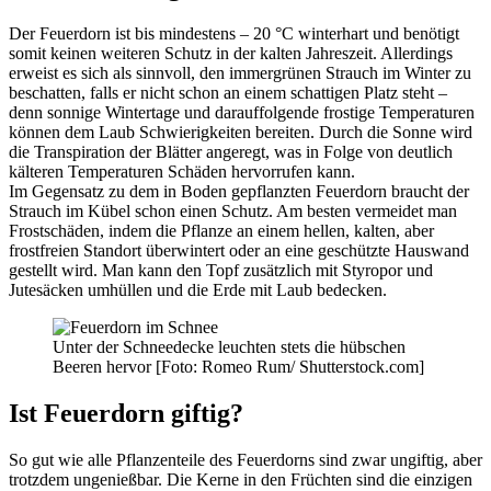
Der Feuerdorn ist bis mindestens – 20 °C winterhart und benötigt
somit keinen weiteren Schutz in der kalten Jahreszeit. Allerdings
erweist es sich als sinnvoll, den immergrünen Strauch im Winter zu
beschatten, falls er nicht schon an einem schattigen Platz steht –
denn sonnige Wintertage und darauffolgende frostige Temperaturen
können dem Laub Schwierigkeiten bereiten. Durch die Sonne wird
die Transpiration der Blätter angeregt, was in Folge von deutlich
kälteren Temperaturen Schäden hervorrufen kann.
Im Gegensatz zu dem in Boden gepflanzten Feuerdorn braucht der
Strauch im Kübel schon einen Schutz. Am besten vermeidet man
Frostschäden, indem die Pflanze an einem hellen, kalten, aber
frostfreien Standort überwintert oder an eine geschützte Hauswand
gestellt wird. Man kann den Topf zusätzlich mit Styropor und
Jutesäcken umhüllen und die Erde mit Laub bedecken.
Unter der Schneedecke leuchten stets die hübschen
Beeren hervor [Foto: Romeo Rum/ Shutterstock.com]
Ist Feuerdorn giftig?
So gut wie alle Pflanzenteile des Feuerdorns sind zwar ungiftig, aber
trotzdem ungenießbar. Die Kerne in den Früchten sind die einzigen