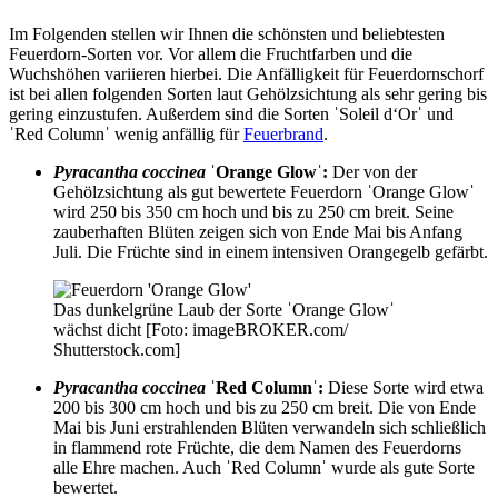
Im Folgenden stellen wir Ihnen die schönsten und beliebtesten
Feuerdorn-Sorten vor. Vor allem die Fruchtfarben und die
Wuchshöhen variieren hierbei. Die Anfälligkeit für Feuerdornschorf
ist bei allen folgenden Sorten laut Gehölzsichtung als sehr gering bis
gering einzustufen. Außerdem sind die Sorten ˈSoleil d‘Orˈ und
ˈRed Columnˈ wenig anfällig für
Feuerbrand
.
Pyracantha coccinea
ˈOrange Glowˈ:
Der von der
Gehölzsichtung als gut bewertete Feuerdorn ˈOrange Glowˈ
wird 250 bis 350 cm hoch und bis zu 250 cm breit. Seine
zauberhaften Blüten zeigen sich von Ende Mai bis Anfang
Juli. Die Früchte sind in einem intensiven Orangegelb gefärbt.
Das dunkelgrüne Laub der Sorte ˈOrange Glowˈ
wächst dicht [Foto: imageBROKER.com/
Shutterstock.com]
Pyracantha coccinea
ˈRed Columnˈ:
Diese Sorte wird etwa
200 bis 300 cm hoch und bis zu 250 cm breit. Die von Ende
Mai bis Juni erstrahlenden Blüten verwandeln sich schließlich
in flammend rote Früchte, die dem Namen des Feuerdorns
alle Ehre machen. Auch ˈRed Columnˈ wurde als gute Sorte
bewertet.