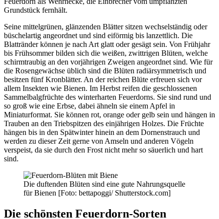
Feuerdorn als Wehrhecke, die Einbrecher vom umpflanzten
Grundstück fernhält.
Seine mittelgrünen, glänzenden Blätter sitzen wechselständig oder
büschelartig angeordnet und sind eiförmig bis lanzettlich. Die
Blattränder können je nach Art glatt oder gesägt sein. Von Frühjahr
bis Frühsommer bilden sich die weißen, zwittrigen Blüten, welche
schirmtraubig an den vorjährigen Zweigen angeordnet sind. Wie für
die Rosengewächse üblich sind die Blüten radiärsymmetrisch und
besitzen fünf Kronblätter. An der reichen Blüte erfreuen sich vor
allem Insekten wie Bienen. Im Herbst reifen die geschlossenen
Sammelbalgfrüchte des winterharten Feuerdorns. Sie sind rund und
so groß wie eine Erbse, dabei ähneln sie einem Apfel in
Miniaturformat. Sie können rot, orange oder gelb sein und hängen in
Trauben an den Triebspitzen des einjährigen Holzes. Die Früchte
hängen bis in den Spätwinter hinein an dem Dornenstrauch und
werden zu dieser Zeit gerne von Amseln und anderen Vögeln
verspeist, da sie durch den Frost nicht mehr so säuerlich und hart
sind.
Die duftenden Blüten sind eine gute Nahrungsquelle
für Bienen [Foto: bettapoggi/ Shutterstock.com]
Die schönsten Feuerdorn-Sorten