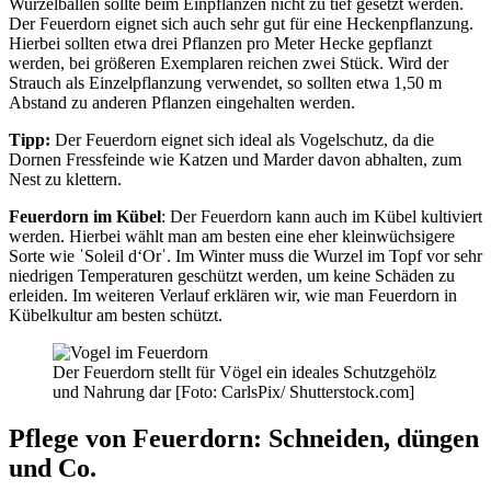
Wurzelballen sollte beim Einpflanzen nicht zu tief gesetzt werden.
Der Feuerdorn eignet sich auch sehr gut für eine Heckenpflanzung.
Hierbei sollten etwa drei Pflanzen pro Meter Hecke gepflanzt
werden, bei größeren Exemplaren reichen zwei Stück. Wird der
Strauch als Einzelpflanzung verwendet, so sollten etwa 1,50 m
Abstand zu anderen Pflanzen eingehalten werden.
Tipp:
Der Feuerdorn eignet sich ideal als Vogelschutz, da die
Dornen Fressfeinde wie Katzen und Marder davon abhalten, zum
Nest zu klettern.
Feuerdorn im Kübel
: Der Feuerdorn kann auch im Kübel kultiviert
werden. Hierbei wählt man am besten eine eher kleinwüchsigere
Sorte wie ˈSoleil d‘Orˈ. Im Winter muss die Wurzel im Topf vor sehr
niedrigen Temperaturen geschützt werden, um keine Schäden zu
erleiden. Im weiteren Verlauf erklären wir, wie man Feuerdorn in
Kübelkultur am besten schützt.
Der Feuerdorn stellt für Vögel ein ideales Schutzgehölz
und Nahrung dar [Foto: CarlsPix/ Shutterstock.com]
Pflege von Feuerdorn: Schneiden, düngen
und Co.