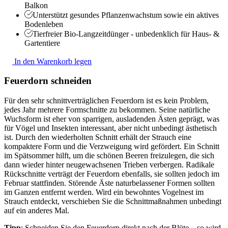
Balkon
Unterstützt gesundes Pflanzenwachstum sowie ein aktives
Bodenleben
Tierfreier Bio-Langzeitdünger - unbedenklich für Haus- &
Gartentiere
In den Warenkorb legen
Feuerdorn s
chneiden
Für den sehr schnittverträglichen Feuerdorn ist es kein Problem,
jedes Jahr mehrere Formschnitte zu bekommen. Seine natürliche
Wuchsform ist eher von sparrigen, ausladenden Ästen geprägt, was
für Vögel und Insekten interessant, aber nicht unbedingt ästhetisch
ist. Durch den wiederholten Schnitt erhält der Strauch eine
kompaktere Form und die Verzweigung wird gefördert. Ein Schnitt
im Spätsommer hilft, um die schönen Beeren freizulegen, die sich
dann wieder hinter neugewachsenen Trieben verbergen. Radikale
Rückschnitte verträgt der Feuerdorn ebenfalls, sie sollten jedoch im
Februar stattfinden. Störende Äste naturbelassener Formen sollten
im Ganzen entfernt werden. Wird ein bewohntes Vogelnest im
Strauch entdeckt, verschieben Sie die Schnittmaßnahmen unbedingt
auf ein anderes Mal.
Tipp
: Schneiden Sie den Feuerdorn direkt nach der Blüte – so wird