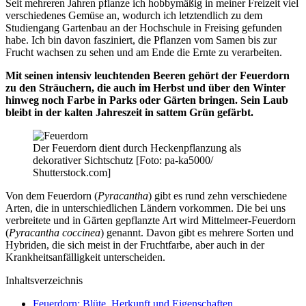
Seit mehreren Jahren pflanze ich hobbymäßig in meiner Freizeit viel
verschiedenes Gemüse an, wodurch ich letztendlich zu dem
Studiengang Gartenbau an der Hochschule in Freising gefunden
habe. Ich bin davon fasziniert, die Pflanzen vom Samen bis zur
Frucht wachsen zu sehen und am Ende die Ernte zu verarbeiten.
Mit seinen intensiv leuchtenden Beeren gehört der Feuerdorn
zu den Sträuchern, die auch im Herbst und über den Winter
hinweg noch Farbe in Parks oder Gärten bringen. Sein Laub
bleibt in der kalten Jahreszeit in sattem Grün gefärbt.
Der Feuerdorn dient durch Heckenpflanzung als
dekorativer Sichtschutz [Foto: pa-ka5000/
Shutterstock.com]
Von dem Feuerdorn (
Pyracantha
) gibt es rund zehn verschiedene
Arten, die in unterschiedlichen Ländern vorkommen. Die bei uns
verbreitete und in Gärten gepflanzte Art wird Mittelmeer-Feuerdorn
(
Pyracantha coccinea
) genannt. Davon gibt es mehrere Sorten und
Hybriden, die sich meist in der Fruchtfarbe, aber auch in der
Krankheitsanfälligkeit unterscheiden.
Inhaltsverzeichnis
Feuerdorn: Blüte, Herkunft und Eigenschaften