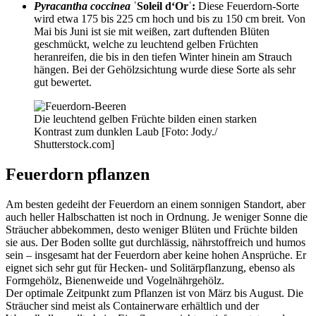
Pyracantha coccinea
ˈSoleil d‘Orˈ:
Diese Feuerdorn-Sorte
wird etwa 175 bis 225 cm hoch und bis zu 150 cm breit. Von
Mai bis Juni ist sie mit weißen, zart duftenden Blüten
geschmückt, welche zu leuchtend gelben Früchten
heranreifen, die bis in den tiefen Winter hinein am Strauch
hängen. Bei der Gehölzsichtung wurde diese Sorte als sehr
gut bewertet.
Die leuchtend gelben Früchte bilden einen starken
Kontrast zum dunklen Laub [Foto: Jody./
Shutterstock.com]
Feuerdorn pflanzen
Am besten gedeiht der Feuerdorn an einem sonnigen Standort, aber
auch heller Halbschatten ist noch in Ordnung. Je weniger Sonne die
Sträucher abbekommen, desto weniger Blüten und Früchte bilden
sie aus. Der Boden sollte gut durchlässig, nährstoffreich und humos
sein – insgesamt hat der Feuerdorn aber keine hohen Ansprüche. Er
eignet sich sehr gut für Hecken- und Solitärpflanzung, ebenso als
Formgehölz, Bienenweide und Vogelnährgehölz.
Der optimale Zeitpunkt zum Pflanzen ist von März bis August. Die
Sträucher sind meist als Containerware erhältlich und der