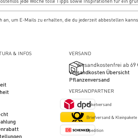
tenlos jede Woche tolle Tipps sowie Inspirationen für ein grün
 an, um E-Mails zu erhalten, die du jederzeit abbestellen kanns
TURA & INFOS
VERSAND
Versandkostenfrei ab 69
Versandkosten Übersicht
m
Pflanzenversand
eit
VERSANDPARTNER
heit
Paketversand
echt
Briefversand & Kleinpakete
Zahlung
enrabatt
Spedition
tellungen