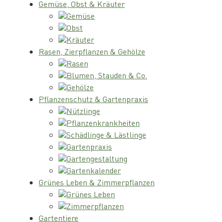
Gemüse, Obst & Kräuter
Gemüse
Obst
Kräuter
Rasen, Zierpflanzen & Gehölze
Rasen
Blumen, Stauden & Co.
Gehölze
Pflanzenschutz & Gartenpraxis
Nützlinge
Pflanzenkrankheiten
Schädlinge & Lästlinge
Gartenpraxis
Gartengestaltung
Gartenkalender
Grünes Leben & Zimmerpflanzen
Grünes Leben
Zimmerpflanzen
Gartentiere