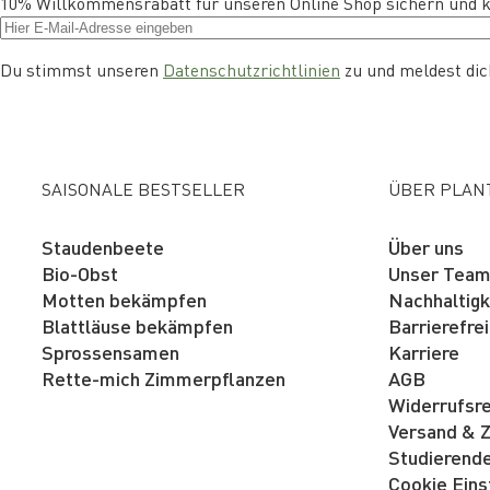
10% Willkommensrabatt für unseren Online Shop sichern und kos
Du stimmst unseren
Datenschutzrichtlinien
zu und meldest dich
SAISONALE BESTSELLER
ÜBER PLAN
Staudenbeete
Über uns
Bio-Obst
Unser Tea
Motten bekämpfen
Nachhaltigk
Blattläuse bekämpfen
Barrierefrei
Sprossensamen
Karriere
Rette-mich Zimmerpflanzen
AGB
Widerrufsr
Versand & 
Studierend
Cookie Eins