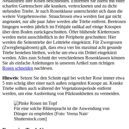
Neuaustrieb Ihre Rosen beschneiden. Entfernen Sie zuerst mit einer
scharfen Gartenschere alle kranken, vertrockneten und zu dicht
stehenden Triebe. Je nach Rosenklasse unterscheidet sich dann die
weitere Vorgehensweise. Strauchrosen etwa werden fast gar nicht
angetastet, nur alle paar Jahre werden alte Triebe entfernt. Beetrosen
hingegen werden jährlich im Frühjahr radikal auf einige Knospen
über dem Boden zurückgeschnitten. Öfter blühende Kletterrosen
werden meist ausschließlich in der Peripherie geschnitten: Hier
werden die Seitentriebe der Leittriebe eingekürzt. Für Zwergrosen
(Zwergbengalrosen) gilt, dass etwa vier bis maximal acht gesunde
Triebe bestehen bleiben, welche um etwa ein Drittel eingekürzt
werden. Alles zum Schnitt der verschiedenen Rosenklassen können
Sie als einfache Anleitungen in unserem Artikel zum richtigen
Rosen schneiden
nachlesen.
Hinweis
: Setzen Sie den Schnitt egal bei welcher Rose immer etwa
5 mm schräg über einer nach außen zeigenden Knospe an. Kranke
Triebe sollten auch während der Vegetationsperiode entfernt
werden, um eine Ausbreitung von Pilzkrankheiten zu vermeiden.
Für eine solche Blütenpracht ist die Anwendung von
Dünger zu empfehlen [Foto: Veena Nair/
Shutterstock.com]