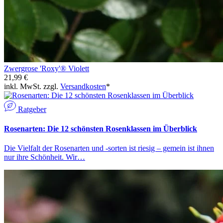
Zwergrose 'Roxy'® Violett
21,99 €
inkl. MwSt. zzgl.
Versandkosten
*
Ratgeber
Rosenarten: Die 12 schönsten Rosenklassen im Überblick
Die Vielfalt der Rosenarten und -sorten ist riesig – gemein ist ihnen
nur ihre Schönheit. Wir…