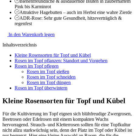
Bienenfreundliche & ausdauernde Blüten in zauberhaftem
Pink bis Karminrot
Attraktive Hagebutten – auch im Herbst eine wahre Zierde
ADR-Rose: Sehr gute Gesundheit, hitzeverträglich &
regenfest
In den Warenkorb legen
Inhaltsverzeichnis
Kleine Rosensorten für Topf und Kübel
Rosen im Topf pflanzen: Standort und Vorgehen
Rosen im Topf pflegen
Rosen im Topf gießen
Rosen im Topf schneiden
Rosen im Topf düngen
Rosen im Topf überwintern
Kleine Rosensorten für Topf und Kübel
Für die Kultivierung im Topf eignen sich blühfreudige Zwergrosen,
Beetrosen oder Edelrosen mit einem kompakten Wuchs
hervorragend. Strauch- und Kletterrosen sollten für eine Topfkultur
nicht allzu starkwüchsig sein, denn der Platz im Topf oder Kübel ist
nur begrenzt. Hier eine kleine Auswahl an Rosen, die für die