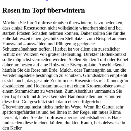
Rosen im Topf überwintern
Möchten Sie Ihre Topfrose draußen überwintern, ist zu bedenken,
dass einige Rosensorten nicht vollständig winterhart sind und bei
starken Frösten Schaden nehmen können. Daher sollten Sie für die
kalte Jahreszeit einen geschützten Stellplatz – zum Beispiel an einer
Hauswand – auswählen und früh genug geeignete
Schutzmaßnahmen treffen. Hierbei ist vor allem ein zusätzlicher
Schutz der Wurzeln von großer Bedeutung. Direkter Bodenkontakt
sollte möglichst vermieden werden. Stellen Sie den Topf oder Kübel
daher am besten auf eine Holz- oder Styroporplatte. Anschließend
häufeln Sie die Rose mit Erde, Mulch, oder Tannengrün an, um die
Veredelungsstelle bestmöglich zu schützen. Grundsätzlich empfiehlt
es sich auch, das gesamte Zentrum des Rosenstocks mit Tannengrün
abzudecken und Hochstammrosen mit einem Kronenpolster sowie
einem Stammschutz zu versehen. Zum Abschluss ummanteln Sie
den Topf noch mit Jutesäcken oder Bambusmatten und schnüren
diese fest. Gut geschützt steht dann einer erfolgreichen
Überwinterung meist nichts mehr im Wege. Wenn Ihr Garten sehr
spätforstgefährdet ist und bei Ihnen in der Regel ein raues Klima
herrscht, holen Sie die Topfrosen aber sicherheitshalber ins Haus
und stellen diese in einen kühlen, dunklen Raum, beispielsweise in
den Keller.