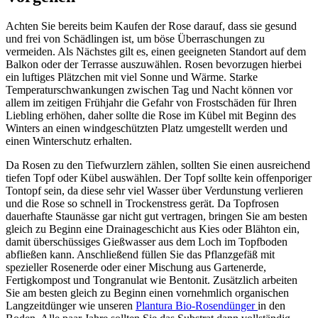
Achten Sie bereits beim Kaufen der Rose darauf, dass sie gesund
und frei von Schädlingen ist, um böse Überraschungen zu
vermeiden. Als Nächstes gilt es, einen geeigneten Standort auf dem
Balkon oder der Terrasse auszuwählen. Rosen bevorzugen hierbei
ein luftiges Plätzchen mit viel Sonne und Wärme. Starke
Temperaturschwankungen zwischen Tag und Nacht können vor
allem im zeitigen Frühjahr die Gefahr von Frostschäden für Ihren
Liebling erhöhen, daher sollte die Rose im Kübel mit Beginn des
Winters an einen windgeschützten Platz umgestellt werden und
einen Winterschutz erhalten.
Da Rosen zu den Tiefwurzlern zählen, sollten Sie einen ausreichend
tiefen Topf oder Kübel auswählen. Der Topf sollte kein offenporiger
Tontopf sein, da diese sehr viel Wasser über Verdunstung verlieren
und die Rose so schnell in Trockenstress gerät. Da Topfrosen
dauerhafte Staunässe gar nicht gut vertragen, bringen Sie am besten
gleich zu Beginn eine Drainageschicht aus Kies oder Blähton ein,
damit überschüssiges Gießwasser aus dem Loch im Topfboden
abfließen kann. Anschließend füllen Sie das Pflanzgefäß mit
spezieller Rosenerde oder einer Mischung aus Gartenerde,
Fertigkompost und Tongranulat wie Bentonit. Zusätzlich arbeiten
Sie am besten gleich zu Beginn einen vornehmlich organischen
Langzeitdünger wie unseren
Plantura Bio-Rosendünger
in den