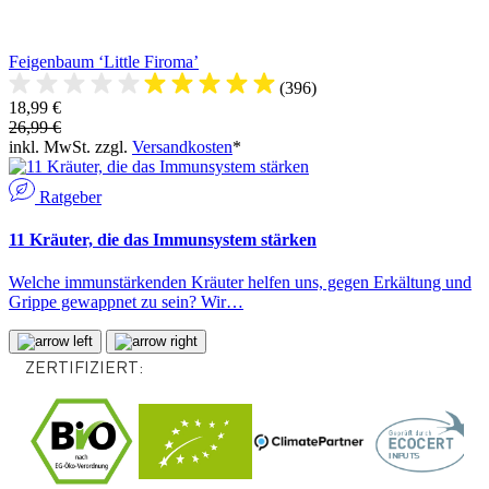
Feigenbaum ‘Little Firoma’
(396)
18,99 €
26,99 €
inkl. MwSt. zzgl.
Versandkosten
*
Ratgeber
11 Kräuter, die das Immunsystem stärken
Welche immunstärkenden Kräuter helfen uns, gegen Erkältung und
Grippe gewappnet zu sein? Wir…
ZERTIFIZIERT: