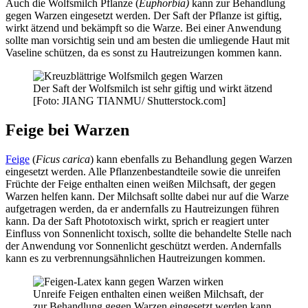
Auch die Wolfsmilch Pflanze (
Euphorbia
)
kann zur Behandlung
gegen Warzen eingesetzt werden. Der Saft der Pflanze ist giftig,
wirkt ätzend und bekämpft so die Warze. Bei einer Anwendung
sollte man vorsichtig sein und am besten die umliegende Haut mit
Vaseline schützen, da es sonst zu Hautreizungen kommen kann.
Der Saft der Wolfsmilch ist sehr giftig und wirkt ätzend
[Foto: JIANG TIANMU/ Shutterstock.com]
Feige bei Warzen
Feige
(
Ficus carica
) kann ebenfalls zu Behandlung gegen Warzen
eingesetzt werden. Alle Pflanzenbestandteile sowie die unreifen
Früchte der Feige enthalten einen weißen Milchsaft, der gegen
Warzen helfen kann. Der Milchsaft sollte dabei nur auf die Warze
aufgetragen werden, da er andernfalls zu Hautreizungen führen
kann. Da der Saft Phototoxisch wirkt, sprich er reagiert unter
Einfluss von Sonnenlicht toxisch, sollte die behandelte Stelle nach
der Anwendung vor Sonnenlicht geschützt werden. Andernfalls
kann es zu verbrennungsähnlichen Hautreizungen kommen.
Unreife Feigen enthalten einen weißen Milchsaft, der
zur Behandlung gegen Warzen eingesetzt werden kann