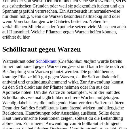
Zeit wieder von selbst. Dennoch möchten viele sie loswerden, sei es
aus ästhetischen Gründen oder weil sie gelegentlich jucken und ein
Spannungsgefühl verursachen. Ein Arztbesuch ist normalerweise
nur dann nötig, wenn die Warzen besonders hartnäckig sind oder
wenn Vorerkrankungen wie Diabetes bestehen. Neben frei
verkäuflichen Mitteln aus der Apotheke setzen viele Menschen auch
auf Hausmittel. Welche Pflanzen gegen Warzen helfen können,
erfährst du hier.
Schöllkraut gegen Warzen
Warzenkraut oder
Schöllkraut
(
Chelidonium majus
) wurde bereits
früher traditionell gegen Warzen eingesetzt und kann heute noch zur
Bekämpfung von Warzen genutzt werden. Die gelbblühende,
krautige Pflanze hilft gut gegen Warzen, da ihr Saft antibakteriell,
antiviral und entzündungshemmend wirkt. Zur Anwendung kannst
du den Saft direkt aus der Pflanze nehmen oder ihn aus der
Apotheke holen. Um die Warze zu bekämpfen, wird der Saft des
Schöllkrauts zweimal täglich über mehrere Wochen aufgetragen.
Wichtig dabei ist es, die umliegende Haut vor dem Saft zu schützen.
Denn der Saft des Schöllkrauts kann ätzend wirken und allergische
Reaktionen, Hautrötungen oder Ausschlag auslösen. Sollte deine
Haut unerwünschte Reaktionen zeigen, solltest du die Behandlung
abbrechen. Zur inneren Anwendung von Schöllkraut ist dringend
abzuraten, da bei falscher Dosierung Vergiftungsgefahr besteht. Eine