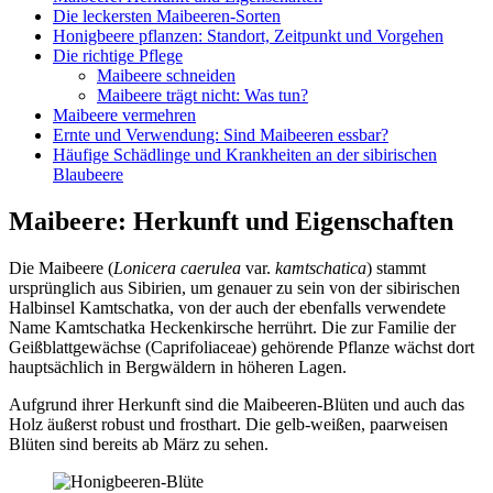
Die leckersten Maibeeren-Sorten
Honigbeere pflanzen: Standort, Zeitpunkt und Vorgehen
Die richtige Pflege
Maibeere schneiden
Maibeere trägt nicht: Was tun?
Maibeere vermehren
Ernte und Verwendung: Sind Maibeeren essbar?
Häufige Schädlinge und Krankheiten an der sibirischen
Blaubeere
Maibeere: Herkunft und Eigenschaften
Die Maibeere (
Lonicera caerulea
var.
kamtschatica
) stammt
ursprünglich aus Sibirien, um genauer zu sein von der sibirischen
Halbinsel Kamtschatka, von der auch der ebenfalls verwendete
Name Kamtschatka Heckenkirsche herrührt. Die zur Familie der
Geißblattgewächse (Caprifoliaceae) gehörende Pflanze wächst dort
hauptsächlich in Bergwäldern in höheren Lagen.
Aufgrund ihrer Herkunft sind die Maibeeren-Blüten und auch das
Holz äußerst robust und frosthart. Die gelb-weißen, paarweisen
Blüten sind bereits ab März zu sehen.