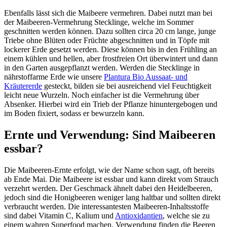
Ebenfalls lässt sich die Maibeere vermehren. Dabei nutzt man bei
der Maibeeren-Vermehrung Stecklinge, welche im Sommer
geschnitten werden können. Dazu sollten circa 20 cm lange, junge
Triebe ohne Blüten oder Früchte abgeschnitten und in Töpfe mit
lockerer Erde gesetzt werden. Diese können bis in den Frühling an
einem kühlen und hellen, aber frostfreien Ort überwintert und dann
in den Garten ausgepflanzt werden. Werden die Stecklinge in
nährstoffarme Erde wie unsere
Plantura Bio Aussaat- und
Kräutererde
gesteckt, bilden sie bei ausreichend viel Feuchtigkeit
leicht neue Wurzeln. Noch einfacher ist die Vermehrung über
Absenker. Hierbei wird ein Trieb der Pflanze hinuntergebogen und
im Boden fixiert, sodass er bewurzeln kann.
Ernte und Verwendung: Sind Maibeeren
essbar?
Die Maibeeren-Ernte erfolgt, wie der Name schon sagt, oft bereits
ab Ende Mai. Die Maibeere ist essbar und kann direkt vom Strauch
verzehrt werden. Der Geschmack ähnelt dabei den Heidelbeeren,
jedoch sind die Honigbeeren weniger lang haltbar und sollten direkt
verbraucht werden. Die interessantesten Maibeeren-Inhaltsstoffe
sind dabei Vitamin C, Kalium und
Antioxidantien
, welche sie zu
einem wahren Superfood machen. Verwendung finden die Beeren