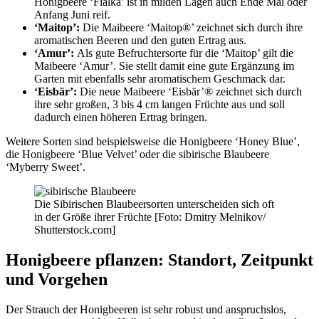
Honigbeere ‘Fialka’ ist in milden Lagen auch Ende Mai oder
Anfang Juni reif.
‘Maitop’:
Die Maibeere ‘Maitop®’ zeichnet sich durch ihre
aromatischen Beeren und den guten Ertrag aus.
‘Amur’:
Als gute Befruchtersorte für die ‘Maitop’ gilt die
Maibeere ‘Amur’. Sie stellt damit eine gute Ergänzung im
Garten mit ebenfalls sehr aromatischem Geschmack dar.
‘Eisbär’:
Die neue Maibeere ‘Eisbär’® zeichnet sich durch
ihre sehr großen, 3 bis 4 cm langen Früchte aus und soll
dadurch einen höheren Ertrag bringen.
Weitere Sorten sind beispielsweise die Honigbeere ‘Honey Blue’,
die Honigbeere ‘Blue Velvet’ oder die sibirische Blaubeere
‘Myberry Sweet’.
Die Sibirischen Blaubeersorten unterscheiden sich oft
in der Größe ihrer Früchte [Foto: Dmitry Melnikov/
Shutterstock.com]
Honigbeere pflanzen: Standort, Zeitpunkt
und Vorgehen
Der Strauch der Honigbeeren ist sehr robust und anspruchslos,