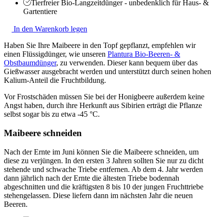
Tierfreier Bio-Langzeitdünger - unbedenklich für Haus- &
Gartentiere
In den Warenkorb legen
Haben Sie Ihre Maibeere in den Topf gepflanzt, empfehlen wir
einen Flüssigdünger, wie unseren
Plantura Bio-Beeren- &
Obstbaumdünger
, zu verwenden. Dieser kann bequem über das
Gießwasser ausgebracht werden und unterstützt durch seinen hohen
Kalium-Anteil die Fruchtbildung.
Vor Frostschäden müssen Sie bei der Honigbeere außerdem keine
Angst haben, durch ihre Herkunft aus Sibirien erträgt die Pflanze
selbst sogar bis zu etwa -45 °C.
Maibeere schneiden
Nach der Ernte im Juni können Sie die Maibeere schneiden, um
diese zu verjüngen. In den ersten 3 Jahren sollten Sie nur zu dicht
stehende und schwache Triebe entfernen. Ab dem 4. Jahr werden
dann jährlich nach der Ernte die ältesten Triebe bodennah
abgeschnitten und die kräftigsten 8 bis 10 der jungen Fruchttriebe
stehengelassen. Diese liefern dann im nächsten Jahr die neuen
Beeren.