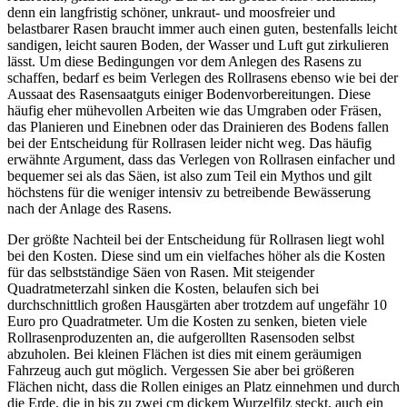
denn ein langfristig schöner, unkraut- und moosfreier und
belastbarer Rasen braucht immer auch einen guten, bestenfalls leicht
sandigen, leicht sauren Boden, der Wasser und Luft gut zirkulieren
lässt. Um diese Bedingungen vor dem Anlegen des Rasens zu
schaffen, bedarf es beim Verlegen des Rollrasens ebenso wie bei der
Aussaat des Rasensaatguts einiger Bodenvorbereitungen. Diese
häufig eher mühevollen Arbeiten wie das Umgraben oder Fräsen,
das Planieren und Einebnen oder das Drainieren des Bodens fallen
bei der Entscheidung für Rollrasen leider nicht weg. Das häufig
erwähnte Argument, dass das Verlegen von Rollrasen einfacher und
bequemer sei als das Säen, ist also zum Teil ein Mythos und gilt
höchstens für die weniger intensiv zu betreibende Bewässerung
nach der Anlage des Rasens.
Der größte Nachteil bei der Entscheidung für Rollrasen liegt wohl
bei den Kosten. Diese sind um ein vielfaches höher als die Kosten
für das selbstständige Säen von Rasen. Mit steigender
Quadratmeterzahl sinken die Kosten, belaufen sich bei
durchschnittlich großen Hausgärten aber trotzdem auf ungefähr 10
Euro pro Quadratmeter. Um die Kosten zu senken, bieten viele
Rollrasenproduzenten an, die aufgerollten Rasensoden selbst
abzuholen. Bei kleinen Flächen ist dies mit einem geräumigen
Fahrzeug auch gut möglich. Vergessen Sie aber bei größeren
Flächen nicht, dass die Rollen einiges an Platz einnehmen und durch
die Erde, die in bis zu zwei cm dickem Wurzelfilz steckt, auch ein