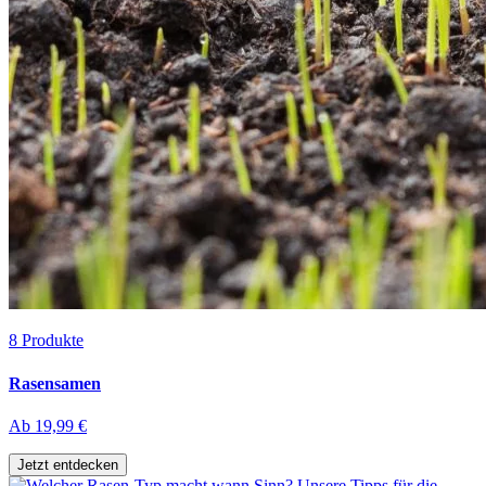
8
Produkte
Rasensamen
Ab
19,99 €
Jetzt entdecken