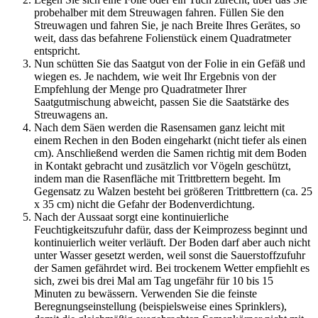
probehalber mit dem Streuwagen fahren. Füllen Sie den
Streuwagen und fahren Sie, je nach Breite Ihres Gerätes, so
weit, dass das befahrene Folienstück einem Quadratmeter
entspricht.
Nun schütten Sie das Saatgut von der Folie in ein Gefäß und
wiegen es. Je nachdem, wie weit Ihr Ergebnis von der
Empfehlung der Menge pro Quadratmeter Ihrer
Saatgutmischung abweicht, passen Sie die Saatstärke des
Streuwagens an.
Nach dem Säen werden die Rasensamen ganz leicht mit
einem Rechen in den Boden eingeharkt (nicht tiefer als einen
cm). Anschließend werden die Samen richtig mit dem Boden
in Kontakt gebracht und zusätzlich vor Vögeln geschützt,
indem man die Rasenfläche mit Trittbrettern begeht. Im
Gegensatz zu Walzen besteht bei größeren Trittbrettern (ca. 25
x 35 cm) nicht die Gefahr der Bodenverdichtung.
Nach der Aussaat sorgt eine kontinuierliche
Feuchtigkeitszufuhr dafür, dass der Keimprozess beginnt und
kontinuierlich weiter verläuft. Der Boden darf aber auch nicht
unter Wasser gesetzt werden, weil sonst die Sauerstoffzufuhr
der Samen gefährdet wird. Bei trockenem Wetter empfiehlt es
sich, zwei bis drei Mal am Tag ungefähr für 10 bis 15
Minuten zu bewässern. Verwenden Sie die feinste
Beregnungseinstellung (beispielsweise eines Sprinklers),