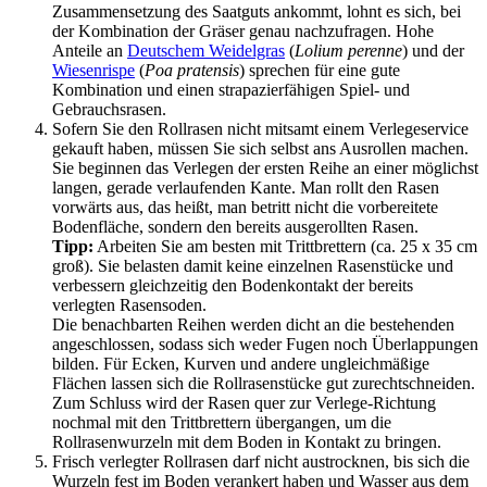
Zusammensetzung des Saatguts ankommt, lohnt es sich, bei
der Kombination der Gräser genau nachzufragen. Hohe
Anteile an
Deutschem Weidelgras
(
Lolium perenne
) und der
Wiesenrispe
(
Poa pratensis
) sprechen für eine gute
Kombination und einen strapazierfähigen Spiel- und
Gebrauchsrasen.
Sofern Sie den Rollrasen nicht mitsamt einem Verlegeservice
gekauft haben, müssen Sie sich selbst ans Ausrollen machen.
Sie beginnen das Verlegen der ersten Reihe an einer möglichst
langen, gerade verlaufenden Kante. Man rollt den Rasen
vorwärts aus, das heißt, man betritt nicht die vorbereitete
Bodenfläche, sondern den bereits ausgerollten Rasen.
Tipp:
Arbeiten Sie am besten mit Trittbrettern (ca. 25 x 35 cm
groß). Sie belasten damit keine einzelnen Rasenstücke und
verbessern gleichzeitig den Bodenkontakt der bereits
verlegten Rasensoden.
Die benachbarten Reihen werden dicht an die bestehenden
angeschlossen, sodass sich weder Fugen noch Überlappungen
bilden. Für Ecken, Kurven und andere ungleichmäßige
Flächen lassen sich die Rollrasenstücke gut zurechtschneiden.
Zum Schluss wird der Rasen quer zur Verlege-Richtung
nochmal mit den Trittbrettern übergangen, um die
Rollrasenwurzeln mit dem Boden in Kontakt zu bringen.
Frisch verlegter Rollrasen darf nicht austrocknen, bis sich die
Wurzeln fest im Boden verankert haben und Wasser aus dem