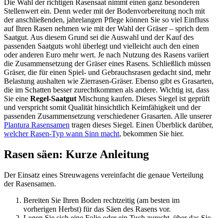
Die Wahl der richtigen Rasensaat nimmt einen ganz besonderen
Stellenwert ein. Denn weder mit der Bodenvorbereitung noch mit
der anschließenden, jahrelangen Pflege können Sie so viel Einfluss
auf Ihren Rasen nehmen wie mit der Wahl der Gräser – sprich dem
Saatgut. Aus diesem Grund sei die Auswahl und der Kauf des
passenden Saatguts wohl überlegt und vielleicht auch den einen
oder anderen Euro mehr wert. Je nach Nutzung des Rasens variiert
die Zusammensetzung der Gräser eines Rasens. Schließlich müssen
Gräser, die für einen Spiel- und Gebrauchsrasen gedacht sind, mehr
Belastung aushalten wie Zierrasen-Gräser. Ebenso gibt es Grasarten,
die im Schatten besser zurechtkommen als andere. Wichtig ist, dass
Sie eine
Regel-Saatgut
Mischung kaufen. Dieses Siegel ist geprüft
und verspricht somit Qualität hinsichtlich Keimfähigkeit und der
passenden Zusammensetzung verschiedener Grasarten. Alle unserer
Plantura Rasensamen
tragen dieses Siegel. Einen Überblick darüber,
welcher Rasen-Typ wann Sinn macht
, bekommen Sie hier.
Rasen säen: Kurze Anleitung
Der Einsatz eines Streuwagens vereinfacht die genaue Verteilung
der Rasensamen.
Bereiten Sie Ihren Boden rechtzeitig (am besten im
vorherigen Herbst) für das Säen des Rasens vor.
Legen Sie sich eine Folie oder ein Tuch zurecht, über das Sie