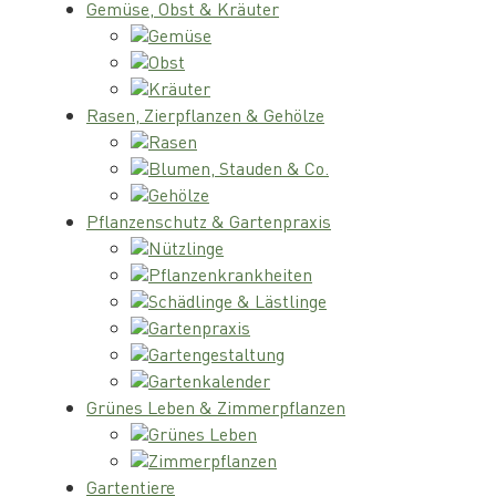
Gemüse, Obst & Kräuter
Gemüse
Obst
Kräuter
Rasen, Zierpflanzen & Gehölze
Rasen
Blumen, Stauden & Co.
Gehölze
Pflanzenschutz & Gartenpraxis
Nützlinge
Pflanzenkrankheiten
Schädlinge & Lästlinge
Gartenpraxis
Gartengestaltung
Gartenkalender
Grünes Leben & Zimmerpflanzen
Grünes Leben
Zimmerpflanzen
Gartentiere