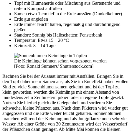
Topf mit Blumenerde oder Mischung aus Gartenerde und
reifem Kompost auffüllen
Samen etwa 1 cm tief in die Erde aussäen (Dunkelkeimer)
Erde gut angießen
Erde immer feucht halten, regelmäßig und durchdringend
gießen
Standort: Sonnig bis Halbschatten; Fensterbank
Temperatur: Etwa 15 – 20 °C
Keimzeit: 8 – 14 Tage
Die Keimlinge können schon vorgezogen werden
[Foto: Ronald Sumners/ Shutterstock.com]
Rechnen Sie bei der Aussaat immer mit Ausfällen. Bringen Sie in
den Topf daher mehr Samen aus, als Sie im Endeffekt haben wollen.
Sind zu viele Sonnenblumensamen gekeimt und ist der Topf zu
klein geworden, werden die Keimlinge mit einem Abstand von
mindestens zehn Zentimetern pikiert oder in eigene Töpfe gesetzt.
Nutzen Sie hierbei gleich die Gelegenheit und sortieren Sie
schwache, kleine Pflanzen aus. Nach dem Pikieren wird wieder gut
angegossen und die Erde weiter feucht gehalten. Sonnenblumen
brauchen während der Keimung und als Jungpflanze noch sehr viel
Wasser. Ab einer Größe von 30 Zentimetern wird der Wasserbedarf
der Pflänzchen dann geringer. Ab Mitte Mai können die kleinen