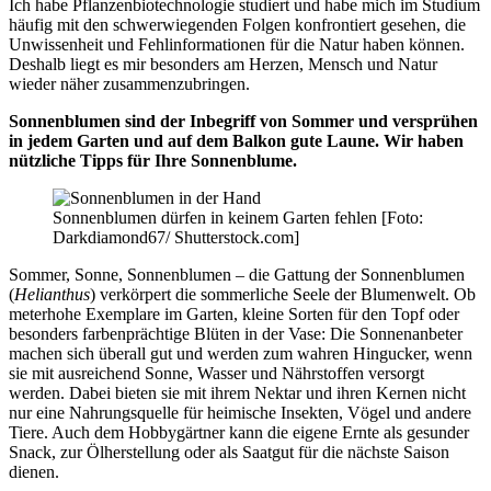
Ich habe Pflanzenbiotechnologie studiert und habe mich im Studium
häufig mit den schwerwiegenden Folgen konfrontiert gesehen, die
Unwissenheit und Fehlinformationen für die Natur haben können.
Deshalb liegt es mir besonders am Herzen, Mensch und Natur
wieder näher zusammenzubringen.
Sonnenblumen sind der Inbegriff von Sommer und versprühen
in jedem Garten und auf dem Balkon gute Laune. Wir haben
nützliche Tipps für Ihre Sonnenblume.
Sonnenblumen dürfen in keinem Garten fehlen [Foto:
Darkdiamond67/ Shutterstock.com]
Sommer, Sonne, Sonnenblumen – die Gattung der Sonnenblumen
(
Helianthus
) verkörpert die sommerliche Seele der Blumenwelt. Ob
meterhohe Exemplare im Garten, kleine Sorten für den Topf oder
besonders farbenprächtige Blüten in der Vase: Die Sonnenanbeter
machen sich überall gut und werden zum wahren Hingucker, wenn
sie mit ausreichend Sonne, Wasser und Nährstoffen versorgt
werden. Dabei bieten sie mit ihrem Nektar und ihren Kernen nicht
nur eine Nahrungsquelle für heimische Insekten, Vögel und andere
Tiere. Auch dem Hobbygärtner kann die eigene Ernte als gesunder
Snack, zur Ölherstellung oder als Saatgut für die nächste Saison
dienen.