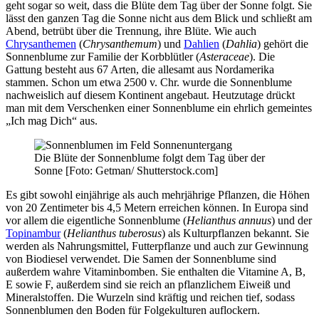
geht sogar so weit, dass die Blüte dem Tag über der Sonne folgt. Sie
lässt den ganzen Tag die Sonne nicht aus dem Blick und schließt am
Abend, betrübt über die Trennung, ihre Blüte. Wie auch
Chrysanthemen
(
Chrysanthemum
) und
Dahlien
(
Dahlia
) gehört die
Sonnenblume zur Familie der Korbblütler (
Asteraceae
). Die
Gattung besteht aus 67 Arten, die allesamt aus Nordamerika
stammen. Schon um etwa 2500 v. Chr. wurde die Sonnenblume
nachweislich auf diesem Kontinent angebaut. Heutzutage drückt
man mit dem Verschenken einer Sonnenblume ein ehrlich gemeintes
„Ich mag Dich“ aus.
Die Blüte der Sonnenblume folgt dem Tag über der
Sonne [Foto: Getman/ Shutterstock.com]
Es gibt sowohl einjährige als auch mehrjährige Pflanzen, die Höhen
von 20 Zentimeter bis 4,5 Metern erreichen können. In Europa sind
vor allem die eigentliche Sonnenblume (
Helianthus annuus
) und der
Topinambur
(
Helianthus tuberosus
) als Kulturpflanzen bekannt. Sie
werden als Nahrungsmittel, Futterpflanze und auch zur Gewinnung
von Biodiesel verwendet. Die Samen der Sonnenblume sind
außerdem wahre Vitaminbomben. Sie enthalten die Vitamine A, B,
E sowie F, außerdem sind sie reich an pflanzlichem Eiweiß und
Mineralstoffen. Die Wurzeln sind kräftig und reichen tief, sodass
Sonnenblumen den Boden für Folgekulturen auflockern.