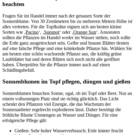
beachten
Fragen Sie im Handel immer nach der genauen Sorte der
Sonnenblume. Von 30 Zentimetern bis zu mehreren Metern Höhe ist
alles vertreten. Für die Topfkultur eignen sich am besten kleine
Sorten wie ‚
Pacino
‘, ‚
Sunspot
‘ oder ‚
Orange Sun
‘. Ansonsten
sollten die Pflanzen im Handel weder im Wasser stehen, noch sollte
die Erde ganz ausgetrocknet sein. Gelbe und braune Blätter deuten
auf eine falsche Pflege und eine kränkelnde Pflanze hin. Wählen Sie
am besten eine schön wachsende Pflanze aus, die kräftig grüne
Laubblätter hat und deren Blüten sich noch nicht alle geöffnet
haben. Überprüfen Sie die Pflanze immer auch auf einen
Schädlingsbefall.
Sonnenblumen im Topf pflegen, düngen und gießen
Sonnenblumen brauchen Sonne, egal, ob im Topf oder Beet. Nur an
einem vollsonnigen Platz sind sie richtig glücklich. Das Licht
schenkt den Pflanzen viel Energie, die das Wachstum der
Sonnenanbeter regelrecht explodieren lässt. Daher benötigt die
fröhliche Blume Unmengen an Wasser und Dünger. Für eine
erfolgreiche Pflege gilt:
Gießen: Sehr hoher Wasserverbrauch; Erde immer feucht