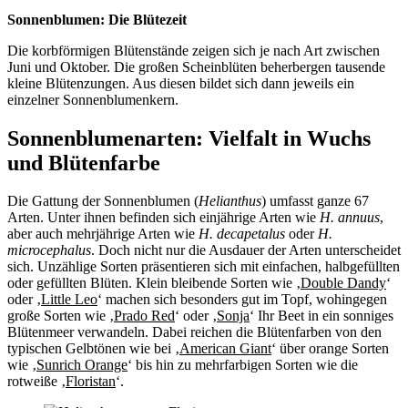
Sonnenblumen: Die Blütezeit
Die korbförmigen Blütenstände zeigen sich je nach Art zwischen
Juni und Oktober. Die großen Scheinblüten beherbergen tausende
kleine Blütenzungen. Aus diesen bildet sich dann jeweils ein
einzelner Sonnenblumenkern.
Sonnenblumenarten: Vielfalt in Wuchs
und Blütenfarbe
Die Gattung der Sonnenblumen (
Helianthus
) umfasst ganze 67
Arten. Unter ihnen befinden sich einjährige Arten wie
H. annuus
,
aber auch mehrjährige Arten wie
H. decapetalus
oder
H.
microcephalus
. Doch nicht nur die Ausdauer der Arten unterscheidet
sich. Unzählige Sorten präsentieren sich mit einfachen, halbgefüllten
oder gefüllten Blüten. Klein bleibende Sorten wie ‚
Double Dandy
‘
oder ‚
Little Leo
‘ machen sich besonders gut im Topf, wohingegen
große Sorten wie ‚
Prado Red
‘ oder ‚
Sonja
‘ Ihr Beet in ein sonniges
Blütenmeer verwandeln. Dabei reichen die Blütenfarben von den
typischen Gelbtönen wie bei ‚
American Giant
‘ über orange Sorten
wie ‚
Sunrich Orange
‘ bis hin zu mehrfarbigen Sorten wie die
rotweiße ‚
Floristan
‘.