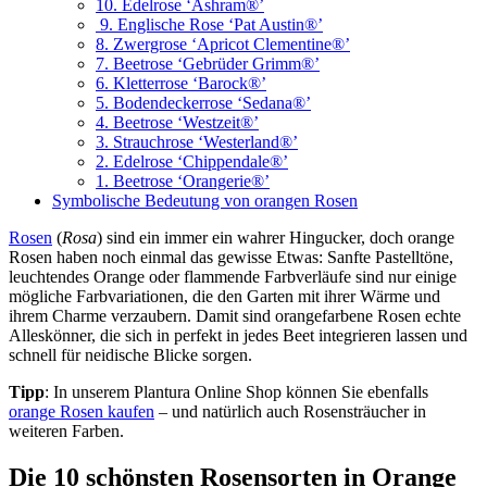
10. Edelrose ‘Ashram®’
9. Englische Rose ‘Pat Austin®’
8. Zwergrose ‘Apricot Clementine®’
7. Beetrose ‘Gebrüder Grimm®’
6. Kletterrose ‘Barock®’
5. Bodendeckerrose ‘Sedana®’
4. Beetrose ‘Westzeit®’
3. Strauchrose ‘Westerland®’
2. Edelrose ‘Chippendale®’
1. Beetrose ‘Orangerie®’
Symbolische Bedeutung von orangen Rosen
Rosen
(
Rosa
) sind ein immer ein wahrer Hingucker, doch orange
Rosen haben noch einmal das gewisse Etwas: Sanfte Pastelltöne,
leuchtendes Orange oder flammende Farbverläufe sind nur einige
mögliche Farbvariationen, die den Garten mit ihrer Wärme und
ihrem Charme verzaubern. Damit sind orangefarbene Rosen echte
Alleskönner, die sich in perfekt in jedes Beet integrieren lassen und
schnell für neidische Blicke sorgen.
Tipp
: In unserem Plantura Online Shop können Sie ebenfalls
orange Rosen kaufen
– und natürlich auch Rosensträucher in
weiteren Farben.
Die 10 schönsten Rosensorten in Orange