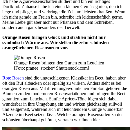
Ich habe Agrarwissenschaften studiert und bin ein richtiges
Dorfkind. Zuhause habe ich einen kleinen Gemüsegarten, den ich
hege und pflege, und verbringe die Zeit am liebsten draußen. Wenn
ich nicht gerade im Freien bin, schreibe ich leidenschaftlich gerne.
Meine Liebe gilt aber nicht nur Pflanzen und dem Schreiben,
sondern auch ganz besonders der Tierwelt.
Orange Rosen bringen Glück und strahlen nicht nur
symbolisch Wärme aus. Wir stellen die zehn schönsten
orangefarbenen Rosensorten vor.
Orange Rosen bringen den Garten zum Leuchten
[Foto: pranee_stocker/ Shutterstock.com]
Rote Rosen
sind die ungeschlagenen Klassiker im Beet, haben aber
oft den Ruf altbacken oder spießig zu wirken. Anders sieht es bei
orangen Rosen aus: Mit ihrem ungewöhnlichen Farbton gehören die
Blumen zu den moderneren Rosenvariationen und bringen Ihr Beet
garantiert zum Leuchten. Sanfte Apricot-Töne fügen sich dabei
wunderbar in ihre Umgebung ein und wirken gleichzeitig stillvoll
und zeitgemäß, während sich mit leuchtendem Orange wunderbar
Akzente im Beet setzen lässt. Welche orangen Rosensorten zu den
schönsten überhaupt gehören, verraten wir Ihnen hier.