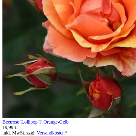
Beetrose 'Lollipop'® Orange-Gelb
19,99 €
inkl. MwSt. zzgl.
Versandkosten
*