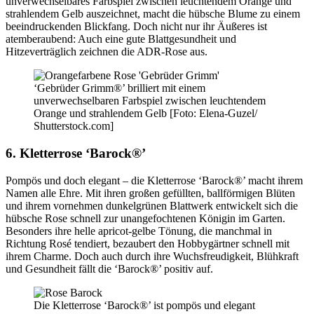
unverwechselbares Farbspiel zwischen leuchtendem Orange und
strahlendem Gelb auszeichnet, macht die hübsche Blume zu einem
beeindruckenden Blickfang. Doch nicht nur ihr Äußeres ist
atemberaubend: Auch eine gute Blattgesundheit und
Hitzeverträglich zeichnen die ADR-Rose aus.
‘Gebrüder Grimm®’ brilliert mit einem
unverwechselbaren Farbspiel zwischen leuchtendem
Orange und strahlendem Gelb [Foto: Elena-Guzel/
Shutterstock.com]
6. Kletterrose ‘Barock®’
Pompös und doch elegant – die Kletterrose ‘Barock®’ macht ihrem
Namen alle Ehre. Mit ihren großen gefüllten, ballförmigen Blüten
und ihrem vornehmen dunkelgrünen Blattwerk entwickelt sich die
hübsche Rose schnell zur unangefochtenen Königin im Garten.
Besonders ihre helle apricot-gelbe Tönung, die manchmal in
Richtung Rosé tendiert, bezaubert den Hobbygärtner schnell mit
ihrem Charme. Doch auch durch ihre Wuchsfreudigkeit, Blühkraft
und Gesundheit fällt die ‘Barock®’ positiv auf.
Die Kletterrose ‘Barock®’ ist pompös und elegant