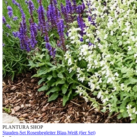
PLANTURA SHOP
Stauden-Set Rosenbegleiter Blau-Weiß (6er Set)