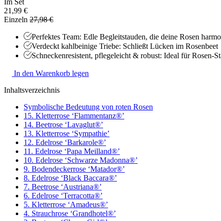
Im Set
21,99 €
Einzeln
27,98 €
Perfektes Team: Edle Begleitstauden, die deine Rosen harmo
Verdeckt kahlbeinige Triebe: Schließt Lücken im Rosenbeet
Schneckenresistent, pflegeleicht & robust: Ideal für Rosen-S
In den Warenkorb legen
Inhaltsverzeichnis
Symbolische Bedeutung von roten Rosen
15. Kletterrose ‘Flammentanz®’
14. Beetrose ‘Lavaglut®’
13. Kletterrose ‘Sympathie’
12. Edelrose ‘Barkarole®’
11. Edelrose ‘Papa Meilland®’
10. Edelrose ‘Schwarze Madonna®’
9. Bodendeckerrose ‘Matador®’
8. Edelrose ‘Black Baccara®’
7. Beetrose ‘Austriana®’
6. Edelrose ‘Terracotta®’
5. Kletterrose ‘Amadeus®’
4. Strauchrose ‘Grandhotel®’