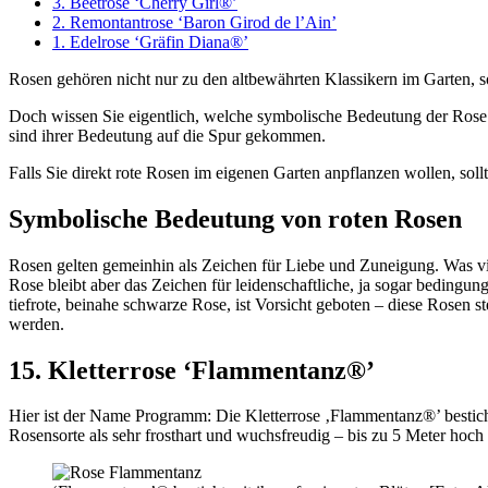
3. Beetrose ‘Cherry Girl®’
2. Remontantrose ‘Baron Girod de l’Ain’
1. Edelrose ‘Gräfin Diana®’
Rosen gehören nicht nur zu den altbewährten Klassikern im Garten, so
Doch wissen Sie eigentlich, welche symbolische Bedeutung der Rose 
sind ihrer Bedeutung auf die Spur gekommen.
Falls Sie direkt rote Rosen im eigenen Garten anpflanzen wollen, so
Symbolische Bedeutung von roten Rosen
Rosen gelten gemeinhin als Zeichen für Liebe und Zuneigung. Was vi
Rose bleibt aber das Zeichen für leidenschaftliche, ja sogar bedingung
tiefrote, beinahe schwarze Rose, ist Vorsicht geboten – diese Rosen
werden.
15. Kletterrose ‘Flammentanz®’
Hier ist der Name Programm: Die Kletterrose ‚Flammentanz®’ besticht mi
Rosensorte als sehr frosthart und wuchsfreudig – bis zu 5 Meter hoch