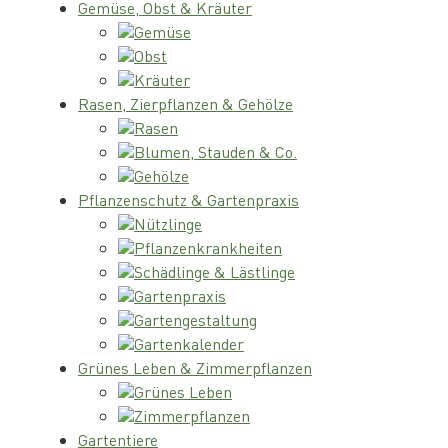
Gemüse, Obst & Kräuter
Gemüse
Obst
Kräuter
Rasen, Zierpflanzen & Gehölze
Rasen
Blumen, Stauden & Co.
Gehölze
Pflanzenschutz & Gartenpraxis
Nützlinge
Pflanzenkrankheiten
Schädlinge & Lästlinge
Gartenpraxis
Gartengestaltung
Gartenkalender
Grünes Leben & Zimmerpflanzen
Grünes Leben
Zimmerpflanzen
Gartentiere