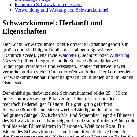
Kann man Schwarzkümmel essen?
Verwendung und Wirkung von Schwarzkümmel
Schwarzkümmel: Herkunft und
Eigenschaften
Der Echte Schwarzkümmel oder Römische Koriander gehört zur
großen und vielfältigen Familie der Hahnenfußgewächse
(Ranunculaceae), genau wie
Waldrebe
(
Clematis
) oder
Winterling
(
Eranthis
). Ihren Ursprung hat die Schwarzkümmelpflanze in
Südeuropa, Nordafrika und Westasien, ist aber mittlerweile weit
verbreitet und an vielen Orten der Welt zu finden. Der kommerzielle
Schwarzkümmelanbau findet hauptsächlich in Indien und im Nahen
Osten statt.
Der einjährige, tiefwurzelnde Schwarzkümmel bildet 25 – 50 cm
hohe, kaum verzweigte Pflanzen mit feinen, sehr schmalen
mehrfach fiederteiligen Blättern. Die grau-grün gefärbten
Schwarzkümmelblätter sitzen wechselständig an den dünnen
hellgrünen Stängel. Zwischen Mai und September liegt die Blütezeit
des Schwarzkümmels. Nun zeigen sich die sternförmigen Blüten mit
fünf bis zehn Blütenblättern in Blautönen, Weiß oder Rosa. Die
Blüten des Schwarzkümmels sind bienenfreundlich, sie bieten in