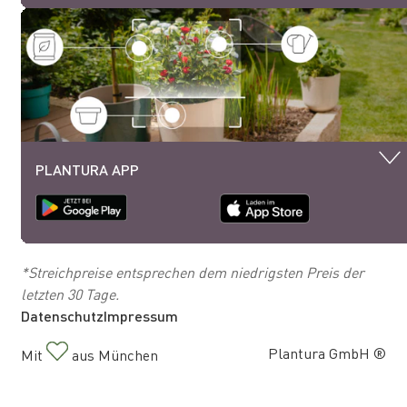
PLANTURA APP
*Streichpreise entsprechen dem niedrigsten Preis der
letzten 30 Tage.
Datenschutz
Impressum
Plantura GmbH ®
Mit
aus München