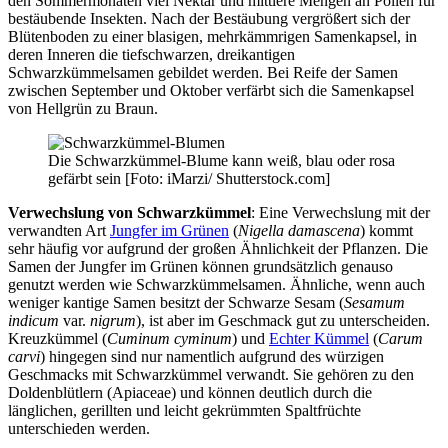
den Sommermonaten viel Nektar und mittlere Mengen an Pollen für
bestäubende Insekten. Nach der Bestäubung vergrößert sich der
Blütenboden zu einer blasigen, mehrkämmrigen Samenkapsel, in
deren Inneren die tiefschwarzen, dreikantigen
Schwarzkümmelsamen gebildet werden. Bei Reife der Samen
zwischen September und Oktober verfärbt sich die Samenkapsel
von Hellgrün zu Braun.
Die Schwarzkümmel-Blume kann weiß, blau oder rosa
gefärbt sein [Foto: iMarzi/ Shutterstock.com]
Verwechslung von Schwarzkümmel
: Eine Verwechslung mit der
verwandten Art
Jungfer im Grünen
(
Nigella damascena
) kommt
sehr häufig vor aufgrund der großen Ähnlichkeit der Pflanzen. Die
Samen der Jungfer im Grünen können grundsätzlich genauso
genutzt werden wie Schwarzkümmelsamen. Ähnliche, wenn auch
weniger kantige Samen besitzt der Schwarze Sesam (
Sesamum
indicum
var.
nigrum
), ist aber im Geschmack gut zu unterscheiden.
Kreuzkümmel (
Cuminum cyminum
) und
Echter Kümmel
(
Carum
carvi
) hingegen sind nur namentlich aufgrund des würzigen
Geschmacks mit Schwarzkümmel verwandt. Sie gehören zu den
Doldenblütlern (Apiaceae) und können deutlich durch die
länglichen, gerillten und leicht gekrümmten Spaltfrüchte
unterschieden werden.