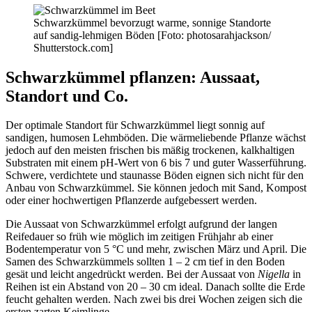
Schwarzkümmel bevorzugt warme, sonnige Standorte
auf sandig-lehmigen Böden [Foto: photosarahjackson/
Shutterstock.com]
Schwarzkümmel pflanzen: Aussaat,
Standort und Co.
Der optimale Standort für Schwarzkümmel liegt sonnig auf
sandigen, humosen Lehmböden. Die wärmeliebende Pflanze wächst
jedoch auf den meisten frischen bis mäßig trockenen, kalkhaltigen
Substraten mit einem pH-Wert von 6 bis 7 und guter Wasserführung.
Schwere, verdichtete und staunasse Böden eignen sich nicht für den
Anbau von Schwarzkümmel. Sie können jedoch mit Sand, Kompost
oder einer hochwertigen Pflanzerde aufgebessert werden.
Die Aussaat von Schwarzkümmel erfolgt aufgrund der langen
Reifedauer so früh wie möglich im zeitigen Frühjahr ab einer
Bodentemperatur von 5 °C und mehr, zwischen März und April. Die
Samen des Schwarzkümmels sollten 1 – 2 cm tief in den Boden
gesät und leicht angedrückt werden. Bei der Aussaat von
Nigella
in
Reihen ist ein Abstand von 20 – 30 cm ideal. Danach sollte die Erde
feucht gehalten werden. Nach zwei bis drei Wochen zeigen sich die
ersten zarten Keimlinge.