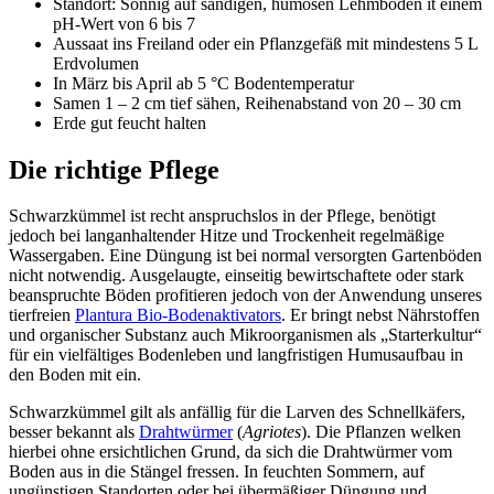
Standort: Sonnig auf sandigen, humosen Lehmböden it einem
pH-Wert von 6 bis 7
Aussaat ins Freiland oder ein Pflanzgefäß mit mindestens 5 L
Erdvolumen
In März bis April ab 5 °C Bodentemperatur
Samen 1 – 2 cm tief sähen, Reihenabstand von 20 – 30 cm
Erde gut feucht halten
Die richtige Pflege
Schwarzkümmel ist recht anspruchslos in der Pflege, benötigt
jedoch bei langanhaltender Hitze und Trockenheit regelmäßige
Wassergaben. Eine Düngung ist bei normal versorgten Gartenböden
nicht notwendig. Ausgelaugte, einseitig bewirtschaftete oder stark
beanspruchte Böden profitieren jedoch von der Anwendung unseres
tierfreien
Plantura Bio-Bodenaktivators
. Er bringt nebst Nährstoffen
und organischer Substanz auch Mikroorganismen als „Starterkultur“
für ein vielfältiges Bodenleben und langfristigen Humusaufbau in
den Boden mit ein.
Schwarzkümmel gilt als anfällig für die Larven des Schnellkäfers,
besser bekannt als
Drahtwürmer
(
Agriotes
). Die Pflanzen welken
hierbei ohne ersichtlichen Grund, da sich die Drahtwürmer vom
Boden aus in die Stängel fressen. In feuchten Sommern, auf
ungünstigen Standorten oder bei übermäßiger Düngung und