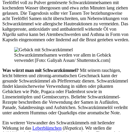
Teelöffel voll zu Pulver gemörserte Schwarzkümmelsamen mit
kochendem Wasser übergossen und etwa zehn Minuten lang ziehen
gelassen. Die Tagesdosis sollte vier Tassen Tee beziehungsweise
acht Teelöffel Samen nicht überschreiten, um Nebenwirkungen von
Schwarzkümmel wie allergische Hautreaktionen zu vermeiden. Das
kaltgepresste, antioxidativ und antibakteriell wirkende Öl von
Nigella sativa
kann bei Atembeschwerden und Asthma in Form von
Kapseln eingenommen oder lindernd auf die Brust gerieben werden.
Schwarzkümmelsamen werden vor allem in Gebäck
verwendet [Foto: Galiyah Assan/ Shutterstock.com]
Was würzt man mit Schwarzkümmel?
Mit seinem rauchigen,
leicht bitteren und zitronig-aromatischen Geschmack kann der
gesunde Schwarzkümmel als Pfefferersatz dienen. Schwarzkümmel
findet klassischerweise Verwendung in süßen oder pikanten
Gebäcken wie Pide, Pogaca oder Fladenbrot sowie in
Linseneintöpfen und Gemüsecurrys. Beliebte Schwarzkümmel-
Rezepte beschreiben die Verwendung der Samen in Aufläufen,
Panade, Salatdressings und Aufstrichen. Schwarzkümmelöl verleiht
unter anderem Hummus oder Quarkdips eine aromatische Note.
Ein weiterer Verwandter des Schwarzkümmels mit heilender
Wirkung ist das
Leberblümchen
(
Hepatica
). Wir stellen die