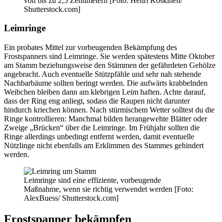
von bis zu 2,5 Zentimetern [Foto: Henri Koskinen/
Shutterstock.com]
Leimringe
Ein probates Mittel zur vorbeugenden Bekämpfung des
Frostspanners sind Leimringe. Sie werden spätestens Mitte Oktober
am Stamm beziehungsweise den Stämmen der gefährdeten Gehölze
angebracht. Auch eventuelle Stützpfähle und sehr nah stehende
Nachbarbäume sollten beringt werden. Die aufwärts krabbelnden
Weibchen bleiben dann am klebrigen Leim haften. Achte darauf,
dass der Ring eng anliegt, sodass die Raupen nicht darunter
hindurch kriechen können. Nach stürmischem Wetter solltest du die
Ringe kontrollieren: Manchmal bilden herangewehte Blätter oder
Zweige „Brücken“ über die Leimringe. Im Frühjahr sollten die
Ringe allerdings unbedingt entfernt werden, damit eventuelle
Nützlinge nicht ebenfalls am Erklimmen des Stammes gehindert
werden.
Leimringe sind eine effiziente, vorbeugende
Maßnahme, wenn sie richtig verwendet werden [Foto:
AlexBuess/ Shutterstock.com]
Frostspanner bekämpfen