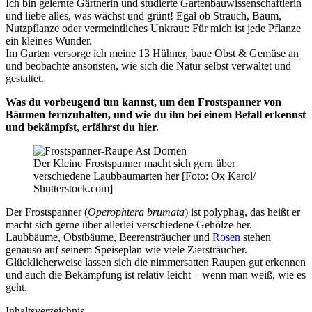
Ich bin gelernte Gärtnerin und studierte Gartenbauwissenschaftlerin
und liebe alles, was wächst und grünt! Egal ob Strauch, Baum,
Nutzpflanze oder vermeintliches Unkraut: Für mich ist jede Pflanze
ein kleines Wunder.
Im Garten versorge ich meine 13 Hühner, baue Obst & Gemüse an
und beobachte ansonsten, wie sich die Natur selbst verwaltet und
gestaltet.
Was du vorbeugend tun kannst, um den Frostspanner von
Bäumen fernzuhalten, und wie du ihn bei einem Befall erkennst
und bekämpfst, erfährst du hier.
Der Kleine Frostspanner macht sich gern über
verschiedene Laubbaumarten her [Foto: Ox Karol/
Shutterstock.com]
Der Frostspanner (
Operophtera brumata
) ist polyphag, das heißt er
macht sich gerne über allerlei verschiedene Gehölze her.
Laubbäume, Obstbäume, Beerensträucher und
Rosen
stehen
genauso auf seinem Speiseplan wie viele Ziersträucher.
Glücklicherweise lassen sich die nimmersatten Raupen gut erkennen
und auch die Bekämpfung ist relativ leicht – wenn man weiß, wie es
geht.
Inhaltsverzeichnis