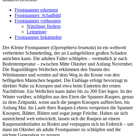
Frostspanner erkennen
Frostspanner: Schadbild
Frostspanner vorbeugen
Nützlinge fördern
Leimringe
Frostspanner bekämpfen
Der Kleine Frostspanner (
Operophtera brumata
) ist ein weltweit
verbreiteter Schmetterling, der an Laubgehölzen großen Schaden
anrichten kann. Die adulten Falter schlüpfen – vermutlich je nach
Bodentemperatur – zwischen Mitte Oktober und Anfang November.
Die flugunfähigen Weibchen erklimmen den Stamm des
Wirtsbaumes und werden auf dem Weg in die Krone von den
beflügelten Männchen begattet. Die Eiablage erfolgt bevorzugt in
direkter Nähe zu Knospen und etwa beim Eintreten der ersten
Nachtfröste. Ein Weibchen kann dabei bis zu 300 Eier legen. Ist der
Winter vorüber, schlüpfen aus den Eiern die Spanner-Raupen, genau
zu dem Zeitpunkt, wenn auch die jungen Knospen aufbrechen, bis
Anfang Mai. Im Laufe ihres Raupen-Lebens verspeisen die Spanner
Knospen, Blätter, Blüten und sogar junge Früchte. Haben sie sich
ausreichend weit entwickelt, lassen sich die Raupen an einem
Raupenseidenfaden zu Boden und verpuppen sich im Erdreich – um
dann im Oktober als adulte Frostspanner zu schlüpfen und die
nächste Generation zu zeugen.