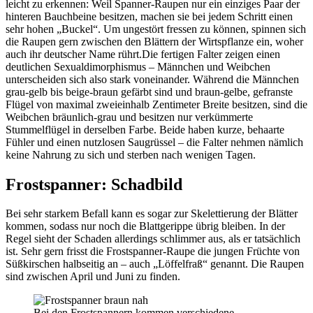
leicht zu erkennen: Weil Spanner-Raupen nur ein einziges Paar der
hinteren Bauchbeine besitzen, machen sie bei jedem Schritt einen
sehr hohen „Buckel“. Um ungestört fressen zu können, spinnen sich
die Raupen gern zwischen den Blättern der Wirtspflanze ein, woher
auch ihr deutscher Name rührt.Die fertigen Falter zeigen einen
deutlichen Sexualdimorphismus – Männchen und Weibchen
unterscheiden sich also stark voneinander. Während die Männchen
grau-gelb bis beige-braun gefärbt sind und braun-gelbe, gefranste
Flügel von maximal zweieinhalb Zentimeter Breite besitzen, sind die
Weibchen bräunlich-grau und besitzen nur verkümmerte
Stummelflügel in derselben Farbe. Beide haben kurze, behaarte
Fühler und einen nutzlosen Saugrüssel – die Falter nehmen nämlich
keine Nahrung zu sich und sterben nach wenigen Tagen.
Frostspanner: Schadbild
Bei sehr starkem Befall kann es sogar zur Skelettierung der Blätter
kommen, sodass nur noch die Blattgerippe übrig bleiben. In der
Regel sieht der Schaden allerdings schlimmer aus, als er tatsächlich
ist. Sehr gern frisst die Frostspanner-Raupe die jungen Früchte von
Süßkirschen halbseitig an – auch „Löffelfraß“ genannt. Die Raupen
sind zwischen April und Juni zu finden.
Bei den Frostspannern kommen verschiedene