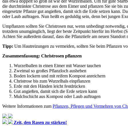
das etwa doppelt so groß ist wie der Wurzelballen. Um für gute Star
die durchtränkte Christrose aus dem Eimer und pflanzen Sie sie bis z
eingesetzte Pflanze gut angießen, damit sich die Erde setzen kann.
oder Laub auftragen. Nun heißt es geduldig sein, denn bei jungen Exem
Umpflanzen sollten Sie Christrosen nur, wenn unbedingt notwendig, de
trotzdem unumgänglich, liegt der beste Zeitpunkt hierfür im Herbst (S
Achten Sie außerdem darauf, dass die Pflanztiefe am neuen Standort 
Tipp:
Um Hautreizungen zu vermeiden, sollten Sie beim Pflanzen vo
Zusammenfassung: Christrosen pflanzen
Wurzelballen in einen Eimer mit Wasser tauchen
Zweimal so großes Pflanzloch ausheben
Boden lockern und mit reifem Kompost anreichern
Christrose bis zum Wurzelhals einpflanzen
Erde mit den Händen leicht festdrücken
Gut angießen, damit sich die Erde setzen kann
Mulchschicht aus Kompost oder Laub auftragen
Weitere Informationen zum
Pflanzen, Pflegen und Vermehren von Chr
Zeit, den Rasen zu stärken!