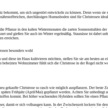
latz bekommt, um sich ungestört entwickeln zu können. Denn wenn sie s
m nährstoffreichen, durchlässigen Humusboden sind für Christrosen ide
die Pflanze in den kalten Wintermonaten die zarten Sonnenstrahlen der
cknet und gießen Sie auch im Winter regelmäßig. Staunässe ist dabei u
en erreichen.
trosen besonders wohl
d diese im Haus kultivieren möchten, stellen Sie sie am besten an ein
im beheizten Wohnzimmer fühlt sich die Christrose in der Regel nicht w
neu gekaufte Christrose so rasch wie möglich auspflanzen. Der beste Ze
 späten Frühjahr (April/Mai) gepflanzt werden. Achten Sie unbedingt 
toffen kommt. Bei höher wachsenden Hybriden sollten Sie einen Pflan
er, damit er sich vollsaugen kann. In der Zwischenzeit lockern Sie d