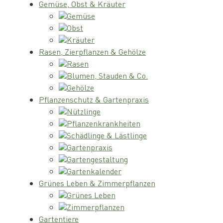
Gemüse, Obst & Kräuter
Gemüse
Obst
Kräuter
Rasen, Zierpflanzen & Gehölze
Rasen
Blumen, Stauden & Co.
Gehölze
Pflanzenschutz & Gartenpraxis
Nützlinge
Pflanzenkrankheiten
Schädlinge & Lästlinge
Gartenpraxis
Gartengestaltung
Gartenkalender
Grünes Leben & Zimmerpflanzen
Grünes Leben
Zimmerpflanzen
Gartentiere