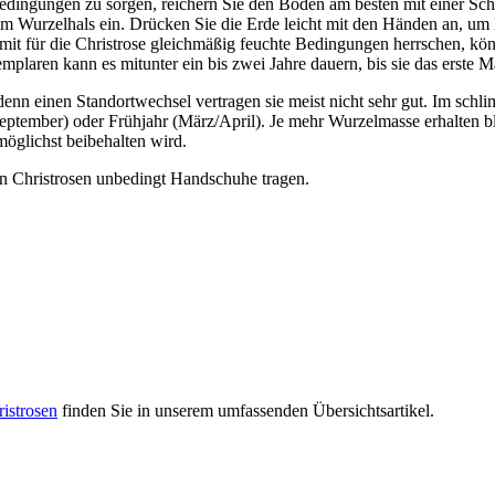
tbedingungen zu sorgen, reichern Sie den Boden am besten mit einer Sc
um Wurzelhals ein. Drücken Sie die Erde leicht mit den Händen an, um 
 Damit für die Christrose gleichmäßig feuchte Bedingungen herrschen,
plaren kann es mitunter ein bis zwei Jahre dauern, bis sie das erste M
nn einen Standortwechsel vertragen sie meist nicht sehr gut. Im schli
eptember) oder Frühjahr (März/April). Je mehr Wurzelmasse erhalten ble
möglichst beibehalten wird.
n Christrosen unbedingt Handschuhe tragen.
istrosen
finden Sie in unserem umfassenden Übersichtsartikel.