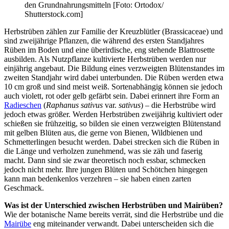
den Grundnahrungsmitteln [Foto: Ortodox/
Shutterstock.com]
Herbstrüben zählen zur Familie der Kreuzblütler (Brassicaceae) und
sind zweijährige Pflanzen, die während des ersten Standjahres
Rüben im Boden und eine überirdische, eng stehende Blattrosette
ausbilden. Als Nutzpflanze kultivierte Herbstrüben werden nur
einjährig angebaut. Die Bildung eines verzweigten Blütenstandes im
zweiten Standjahr wird dabei unterbunden. Die Rüben werden etwa
10 cm groß und sind meist weiß. Sortenabhängig können sie jedoch
auch violett, rot oder gelb gefärbt sein. Dabei erinnert ihre Form an
Radieschen
(
Raphanus sativus
var.
sativus
) – die Herbstrübe wird
jedoch etwas größer. Werden Herbstrüben zweijährig kultiviert oder
schießen sie frühzeitig, so bilden sie einen verzweigten Blütenstand
mit gelben Blüten aus, die gerne von Bienen, Wildbienen und
Schmetterlingen besucht werden. Dabei strecken sich die Rüben in
die Länge und verholzen zunehmend, was sie zäh und faserig
macht. Dann sind sie zwar theoretisch noch essbar, schmecken
jedoch nicht mehr. Ihre jungen Blüten und Schötchen hingegen
kann man bedenkenlos verzehren – sie haben einen zarten
Geschmack.
Was ist der Unterschied zwischen Herbstrüben und Mairüben?
Wie der botanische Name bereits verrät, sind die Herbstrübe und die
Mairübe
eng miteinander verwandt. Dabei unterscheiden sich die