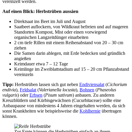
vereinzelt werden.
Auf einen Blick: Herbstrüben aussäen
Direktsaat ins Beet im Juli und August
Saatbeet auflockern, von Wildkraut befreien und auf mageren
Standorten Kompost, Mist oder einen vorwiegend
organischen Langzeitdünger einarbeiten
2 cm tiefe Rillen mit einem Reihenabstand von 20 – 30 cm
ziehen
Die Samen darin ablegen, mit Erde bedecken und gründlich
angießen
Keimdauer etwa 7 – 12 Tage
Keimlinge im Zweiblattstadium auf 15 – 20 cm Pflanzabstand
vereinzeln
Tipp:
Herbstrüben lassen sich gut neben
Endiviensalat
(
Cichorium
endivia
),
Feldsalat
(
Valerianella locusta
),
Bohnen
(
Phaseolus
vulgaris
) oder
Erbsen
(
Pisum sativum
) anbauen. Zu anderen
Kreuzblütlern und Kürbisgewächsen (Cucurbitaceae) sollte eine
Anbaupause von mindestens 4 Jahren eingehalten werden, da sich
sonst Krankheiten wie beispielsweise die
Kohlhernie
übertragen
können.
Zur Ernte können die Herbstrüben einfach an ihrem