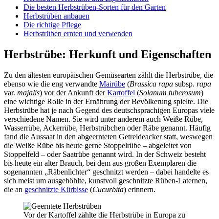
Die besten Herbstrüben-Sorten für den Garten
Herbstrüben anbauen
Die richtige Pflege
Herbstrüben ernten und verwenden
Herbstrübe: Herkunft und Eigenschaften
Zu den ältesten europäischen Gemüsearten zählt die Herbstrübe, die
ebenso wie die eng verwandte
Mairübe
(
Brassica rapa
subsp.
rapa
var.
majalis
) vor der Ankunft der
Kartoffel
(
Solanum tuberosum
)
eine wichtige Rolle in der Ernährung der Bevölkerung spielte. Die
Herbstrübe hat je nach Gegend des deutschsprachigen Europas viele
verschiedene Namen. Sie wird unter anderem auch Weiße Rübe,
Wasserrübe, Ackerrübe, Herbstrübchen oder Räbe genannt. Häufig
fand die Aussaat in den abgeernteten Getreideacker statt, weswegen
die Weiße Rübe bis heute gerne Stoppelrübe – abgeleitet von
Stoppelfeld – oder Saatrübe genannt wird. In der Schweiz besteht
bis heute ein alter Brauch, bei dem aus großen Exemplaren die
sogenannten „Räbenlichter“ geschnitzt werden – dabei handelte es
sich meist um ausgehöhlte, kunstvoll geschnitzte Rüben-Laternen,
die an
geschnitzte Kürbisse
(
Cucurbita
) erinnern.
Vor der Kartoffel zählte die Herbstrübe in Europa zu