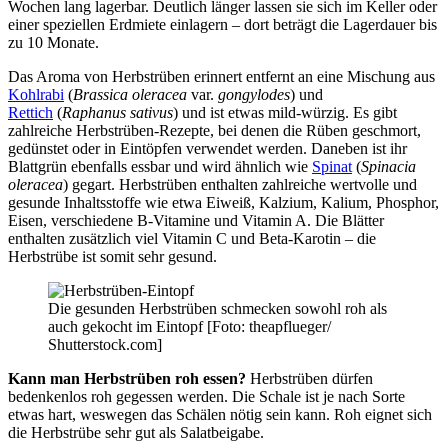
Wochen lang lagerbar. Deutlich länger lassen sie sich im Keller oder
einer speziellen Erdmiete einlagern – dort beträgt die Lagerdauer bis
zu 10 Monate.
Das Aroma von Herbstrüben erinnert entfernt an eine Mischung aus
Kohlrabi
(
Brassica oleracea
var.
gongylodes
) und
Rettich
(
Raphanus sativus
) und ist etwas mild-würzig. Es gibt
zahlreiche Herbstrüben-Rezepte, bei denen die Rüben geschmort,
gedünstet oder in Eintöpfen verwendet werden. Daneben ist ihr
Blattgrün ebenfalls essbar und wird ähnlich wie
Spinat
(
Spinacia
oleracea
) gegart. Herbstrüben enthalten zahlreiche wertvolle und
gesunde Inhaltsstoffe wie etwa Eiweiß, Kalzium, Kalium, Phosphor,
Eisen, verschiedene B-Vitamine und Vitamin A. Die Blätter
enthalten zusätzlich viel Vitamin C und Beta-Karotin – die
Herbstrübe ist somit sehr gesund.
Die gesunden Herbstrüben schmecken sowohl roh als
auch gekocht im Eintopf [Foto: theapflueger/
Shutterstock.com]
Kann man Herbstrüben roh essen?
Herbstrüben dürfen
bedenkenlos roh gegessen werden. Die Schale ist je nach Sorte
etwas hart, weswegen das Schälen nötig sein kann. Roh eignet sich
die Herbstrübe sehr gut als Salatbeigabe.