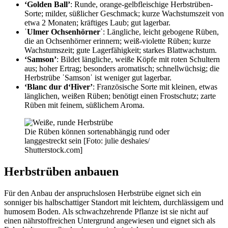
‘Golden Ball’
: Runde, orange-gelbfleischige Herbstrüben-
Sorte; milder, süßlicher Geschmack; kurze Wachstumszeit von
etwa 2 Monaten; kräftiges Laub; gut lagerbar.
ˈUlmer Ochsenhörnerˈ
: Längliche, leicht gebogene Rüben,
die an Ochsenhörner erinnern; weiß-violette Rüben; kurze
Wachstumszeit; gute Lagerfähigkeit; starkes Blattwachstum.
‘Samson’
: Bildet längliche, weiße Köpfe mit roten Schultern
aus; hoher Ertrag; besonders aromatisch; schnellwüchsig; die
Herbstrübe ˈSamsonˈ ist weniger gut lagerbar.
‘Blanc dur d‘Hiver’
: Französische Sorte mit kleinen, etwas
länglichen, weißen Rüben; benötigt einen Frostschutz; zarte
Rüben mit feinem, süßlichem Aroma.
Die Rüben können sortenabhängig rund oder
langgestreckt sein [Foto: julie deshaies/
Shutterstock.com]
Herbstrüben anbauen
Für den Anbau der anspruchslosen Herbstrübe eignet sich ein
sonniger bis halbschattiger Standort mit leichtem, durchlässigem und
humosem Boden. Als schwachzehrende Pflanze ist sie nicht auf
einen nährstoffreichen Untergrund angewiesen und eignet sich als