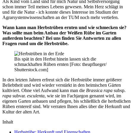
Als Kind vom Land sind für mich Natur und Selbstversorgung
schon immer Teil meines Lebens gewesen. Mein Herz schlägt in
und für die Natur - ich konnte dieses Interesse im Studium der
Agrarsystemwissenschaften an der TUM noch mehr vertiefen.
Wann kann man Herbstrüben ernten und wie schmecken sie?
Was sollte man beim Anbau der Weißen Rübe im Garten
außerdem beachten? Bei uns finden Sie Antworten zu allen
Fragen rund um die Herbstrübe.
Bis spät in den Herbst hinein lassen sich die
schmackhaften Rüben ernten [Foto: theapflueger/
Shutterstock.com]
In den letzten Jahren erfreut sich die Herbstrübe immer größerer
Beliebtheit und wird wieder verstärkt in den heimischen Gärten
kultiviert. Ohne viel Aufwand kann man die
Brassica
rapa
subsp.
rapa
subvar.
esculenta
, wie sie im Fachjargon genannt wird, im
eigenen Garten anbauen und pflegen, bis schließlich die herbstlichen
Rüben erntereif sind. Wir verraten Ihnen alles über die Herkunft und
Kultur der alten Art.
Inhalt
Herbstrübe: Herkunft und Eigenschaften