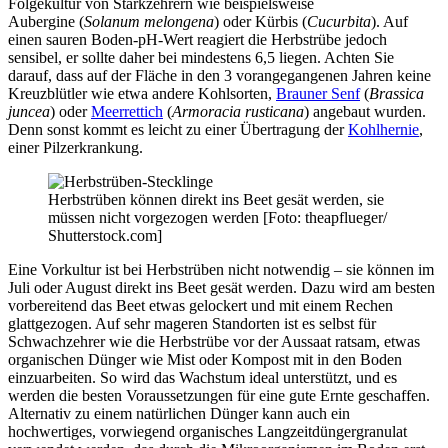
Folgekultur von Starkzehrern wie beispielsweise
Aubergine (
Solanum melongena
) oder Kürbis (
Cucurbita
). Auf
einen sauren Boden-pH-Wert reagiert die Herbstrübe jedoch
sensibel, er sollte daher bei mindestens 6,5 liegen. Achten Sie
darauf, dass auf der Fläche in den 3 vorangegangenen Jahren keine
Kreuzblütler wie etwa andere Kohlsorten,
Brauner Senf
(
Brassica
juncea
) oder
Meerrettich
(
Armoracia rusticana
) angebaut wurden.
Denn sonst kommt es leicht zu einer Übertragung der
Kohlhernie
,
einer Pilzerkrankung.
Herbstrüben können direkt ins Beet gesät werden, sie
müssen nicht vorgezogen werden [Foto: theapflueger/
Shutterstock.com]
Eine Vorkultur ist bei Herbstrüben nicht notwendig – sie können im
Juli oder August direkt ins Beet gesät werden. Dazu wird am besten
vorbereitend das Beet etwas gelockert und mit einem Rechen
glattgezogen. Auf sehr mageren Standorten ist es selbst für
Schwachzehrer wie die Herbstrübe vor der Aussaat ratsam, etwas
organischen Dünger wie Mist oder Kompost mit in den Boden
einzuarbeiten. So wird das Wachstum ideal unterstützt, und es
werden die besten Voraussetzungen für eine gute Ernte geschaffen.
Alternativ zu einem natürlichen Dünger kann auch ein
hochwertiges, vorwiegend organisches Langzeitdüngergranulat