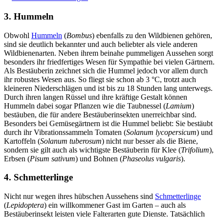
3. Hummeln
Obwohl
Hummeln
(
Bombus
) ebenfalls zu den Wildbienen gehören,
sind sie deutlich bekannter und auch beliebter als viele anderen
Wildbienenarten. Neben ihrem beinahe pummeligen Aussehen sorgt
besonders ihr friedfertiges Wesen für Sympathie bei vielen Gärtnern.
Als Bestäuberin zeichnet sich die Hummel jedoch vor allem durch
ihr robustes Wesen aus. So fliegt sie schon ab 3 °C, trotzt auch
kleineren Niederschlägen und ist bis zu 18 Stunden lang unterwegs.
Durch ihren langen Rüssel und ihre kräftige Gestalt können
Hummeln dabei sogar Pflanzen wie die Taubnessel (
Lamium
)
bestäuben, die für andere Bestäuberinsekten unerreichbar sind.
Besonders bei Gemüsegärtnern ist die Hummel beliebt: Sie bestäubt
durch ihr Vibrationssammeln Tomaten (
Solanum lycopersicum
) und
Kartoffeln (
Solanum tuberosum
) nicht nur besser als die Biene,
sondern sie gilt auch als wichtigste Bestäuberin für Klee (
Trifolium
),
Erbsen (
Pisum sativum
) und Bohnen (
Phaseolus vulgaris
).
4. Schmetterlinge
Nicht nur wegen ihres hübschen Aussehens sind
Schmetterlinge
(
Lepidoptera
) ein willkommener Gast im Garten – auch als
Bestäuberinsekt leisten viele Falterarten gute Dienste. Tatsächlich