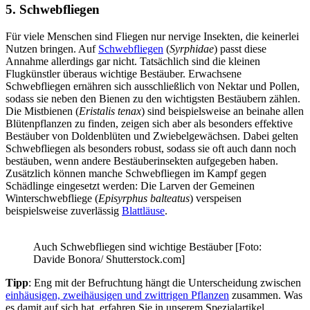
5. Schwebfliegen
Für viele Menschen sind Fliegen nur nervige Insekten, die keinerlei
Nutzen bringen. Auf
Schwebfliegen
(
Syrphidae
) passt diese
Annahme allerdings gar nicht. Tatsächlich sind die kleinen
Flugkünstler überaus wichtige Bestäuber. Erwachsene
Schwebfliegen ernähren sich ausschließlich von Nektar und Pollen,
sodass sie neben den Bienen zu den wichtigsten Bestäubern zählen.
Die Mistbienen (
Eristalis tenax
) sind beispielsweise an beinahe allen
Blütenpflanzen zu finden, zeigen sich aber als besonders effektive
Bestäuber von Doldenblüten und Zwiebelgewächsen. Dabei gelten
Schwebfliegen als besonders robust, sodass sie oft auch dann noch
bestäuben, wenn andere Bestäuberinsekten aufgegeben haben.
Zusätzlich können manche Schwebfliegen im Kampf gegen
Schädlinge eingesetzt werden: Die Larven der Gemeinen
Winterschwebfliege (
Episyrphus balteatus
) verspeisen
beispielsweise zuverlässig
Blattläuse
.
Auch Schwebfliegen sind wichtige Bestäuber [Foto:
Davide Bonora/ Shutterstock.com]
Tipp
: Eng mit der Befruchtung hängt die Unterscheidung zwischen
einhäusigen, zweihäusigen und zwittrigen Pflanzen
zusammen. Was
es damit auf sich hat, erfahren Sie in unserem Spezialartikel.