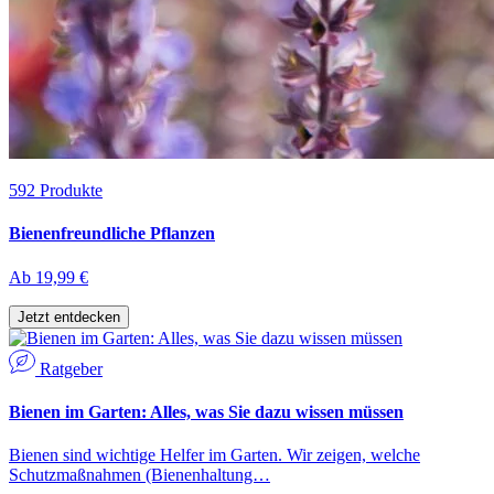
592
Produkte
Bienenfreundliche Pflanzen
Ab
19,99 €
Jetzt entdecken
Ratgeber
Bienen im Garten: Alles, was Sie dazu wissen müssen
Bienen sind wichtige Helfer im Garten. Wir zeigen, welche
Schutzmaßnahmen (Bienenhaltung…