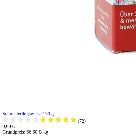
Schmetterlingswiese 150 g
(72)
9,99 €
Grundpreis: 66,60 €/ kg