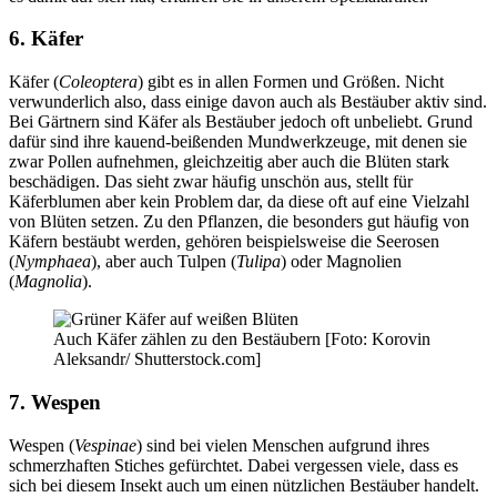
6. Käfer
Käfer (
Coleoptera
) gibt es in allen Formen und Größen. Nicht
verwunderlich also, dass einige davon auch als Bestäuber aktiv sind.
Bei Gärtnern sind Käfer als Bestäuber jedoch oft unbeliebt. Grund
dafür sind ihre kauend-beißenden Mundwerkzeuge, mit denen sie
zwar Pollen aufnehmen, gleichzeitig aber auch die Blüten stark
beschädigen. Das sieht zwar häufig unschön aus, stellt für
Käferblumen aber kein Problem dar, da diese oft auf eine Vielzahl
von Blüten setzen. Zu den Pflanzen, die besonders gut häufig von
Käfern bestäubt werden, gehören beispielsweise die Seerosen
(
Nymphaea
), aber auch Tulpen (
Tulipa
) oder Magnolien
(
Magnolia
).
Auch Käfer zählen zu den Bestäubern [Foto: Korovin
Aleksandr/ Shutterstock.com]
7. Wespen
Wespen (
Vespinae
) sind bei vielen Menschen aufgrund ihres
schmerzhaften Stiches gefürchtet. Dabei vergessen viele, dass es
sich bei diesem Insekt auch um einen nützlichen Bestäuber handelt.