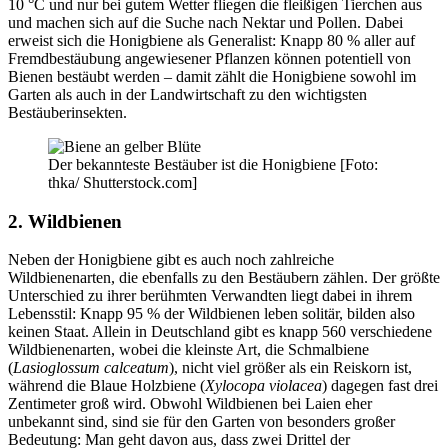
10 °C und nur bei gutem Wetter fliegen die fleißigen Tierchen aus
und machen sich auf die Suche nach Nektar und Pollen. Dabei
erweist sich die Honigbiene als Generalist: Knapp 80 % aller auf
Fremdbestäubung angewiesener Pflanzen können potentiell von
Bienen bestäubt werden – damit zählt die Honigbiene sowohl im
Garten als auch in der Landwirtschaft zu den wichtigsten
Bestäuberinsekten.
Der bekannteste Bestäuber ist die Honigbiene [Foto:
thka/ Shutterstock.com]
2. Wildbienen
Neben der Honigbiene gibt es auch noch zahlreiche
Wildbienenarten, die ebenfalls zu den Bestäubern zählen. Der größte
Unterschied zu ihrer berühmten Verwandten liegt dabei in ihrem
Lebensstil: Knapp 95 % der Wildbienen leben solitär, bilden also
keinen Staat. Allein in Deutschland gibt es knapp 560 verschiedene
Wildbienenarten, wobei die kleinste Art, die Schmalbiene
(
Lasioglossum calceatum
), nicht viel größer als ein Reiskorn ist,
während die Blaue Holzbiene (
Xylocopa violacea
) dagegen fast drei
Zentimeter groß wird. Obwohl Wildbienen bei Laien eher
unbekannt sind, sind sie für den Garten von besonders großer
Bedeutung: Man geht davon aus, dass zwei Drittel der