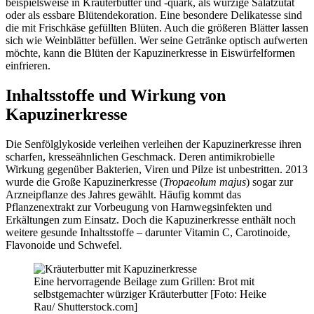
beispielsweise in Kräuterbutter und -quark, als würzige Salatzutat
oder als essbare Blütendekoration. Eine besondere Delikatesse sind
die mit Frischkäse gefüllten Blüten. Auch die größeren Blätter lassen
sich wie Weinblätter befüllen. Wer seine Getränke optisch aufwerten
möchte, kann die Blüten der Kapuzinerkresse in Eiswürfelformen
einfrieren.
Inhaltsstoffe und Wirkung von
Kapuzinerkresse
Die Senfölglykoside verleihen verleihen der Kapuzinerkresse ihren
scharfen, kresseähnlichen Geschmack. Deren antimikrobielle
Wirkung gegenüber Bakterien, Viren und Pilze ist unbestritten. 2013
wurde die Große Kapuzinerkresse (
Tropaeolum majus
) sogar zur
Arzneipflanze des Jahres gewählt. Häufig kommt das
Pflanzenextrakt zur Vorbeugung von Harnwegsinfekten und
Erkältungen zum Einsatz. Doch die Kapuzinerkresse enthält noch
weitere gesunde Inhaltsstoffe – darunter Vitamin C, Carotinoide,
Flavonoide und Schwefel.
Eine hervorragende Beilage zum Grillen: Brot mit
selbstgemachter würziger Kräuterbutter [Foto: Heike
Rau/ Shutterstock.com]