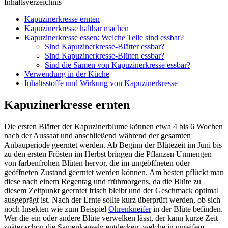
Inhaltsverzeichnis
Kapuzinerkresse ernten
Kapuzinerkresse haltbar machen
Kapuzinerkresse essen: Welche Teile sind essbar?
Sind Kapuzinerkresse-Blätter essbar?
Sind Kapuzinerkresse-Blüten essbar?
Sind die Samen von Kapuzinerkresse essbar?
Verwendung in der Küche
Inhaltsstoffe und Wirkung von Kapuzinerkresse
Kapuzinerkresse ernten
Die ersten Blätter der Kapuzinerblume können etwa 4 bis 6 Wochen
nach der Aussaat und anschließend während der gesamten
Anbauperiode geerntet werden. Ab Beginn der Blütezeit im Juni bis
zu den ersten Frösten im Herbst bringen die Pflanzen Unmengen
von farbenfrohen Blüten hervor, die im ungeöffneten oder
geöffneten Zustand geerntet werden können. Am besten pflückt man
diese nach einem Regentag und frühmorgens, da die Blüte zu
diesem Zeitpunkt geerntet frisch bleibt und der Geschmack optimal
ausgeprägt ist. Nach der Ernte sollte kurz überprüft werden, ob sich
noch Insekten wie zum Beispiel
Ohrenkneifer
in der Blüte befinden.
Wer die ein oder andere Blüte verwelken lässt, der kann kurze Zeit
später schon die Samenkapseln entdecken, welche in unreifem