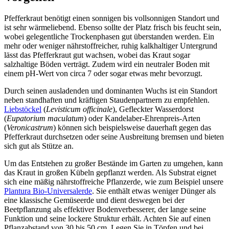
Pfefferkraut benötigt einen sonnigen bis vollsonnigen Standort und
ist sehr wärmeliebend. Ebenso sollte der Platz frisch bis feucht sein,
wobei gelegentliche Trockenphasen gut überstanden werden. Ein
mehr oder weniger nährstoffreicher, ruhig kalkhaltiger Untergrund
lässt das Pfefferkraut gut wachsen, wobei das Kraut sogar
salzhaltige Böden verträgt. Zudem wird ein neutraler Boden mit
einem pH-Wert von circa 7 oder sogar etwas mehr bevorzugt.
Durch seinen ausladenden und dominanten Wuchs ist ein Standort
neben standhaften und kräftigen Staudenpartnern zu empfehlen.
Liebstöckel
(
Levisticum officinale
), Gefleckter Wasserdorst
(
Eupatorium maculatum
) oder Kandelaber-Ehrenpreis-Arten
(
Veronicastrum
) können sich beispielsweise dauerhaft gegen das
Pfefferkraut durchsetzen oder seine Ausbreitung bremsen und bieten
sich gut als Stütze an.
Um das Entstehen zu großer Bestände im Garten zu umgehen, kann
das Kraut in großen Kübeln gepflanzt werden. Als Substrat eignet
sich eine mäßig nährstoffreiche Pflanzerde, wie zum Beispiel unsere
Plantura Bio-Universalerde
. Sie enthält etwas weniger Dünger als
eine klassische Gemüseerde und dient deswegen bei der
Beetpflanzung als effektiver Bodenverbesserer, der lange seine
Funktion und seine lockere Struktur erhält. Achten Sie auf einen
Pflanzabstand von 30 bis 50 cm. Legen Sie in Töpfen und bei