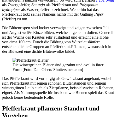
mit anderen Pflanzen verwechselt. So wird zum Beispiel
Peperomia
als Zwergpfeffer,
Satureja
als Pfefferkraut und
Polygonum
hydropiper
als Wasserpfeffer bezeichnet. Weiterhin hat das
Pfefferkraut trotz seines Namens nichts mit der Gattung
Piper
(Pfeffer) zu tun.
Die Blütenrispen sind locker verzweigt und zeigen zwischen Juli
und August weiße Einzelblüten, welche angenehm duften. Generell
ist der Wuchs des Krautes sehr ausladend und erreicht eine Höhe
von circa 100 cm. Durch die Bildung von Wurzelausläufern
entstehen dichte Gruppen an Pfefferkraut-Pflanzen, woraus sich in
der Blütezeit eine dichte Blütenwolke bildet.
Die wintergrünen Blätter sind gezahnt und oval in ihrer
Form [Foto: Dan Olsen/ Shutterstock.com]
Das Pfefferkraut wird vorrangig als Gewürzkraut angebaut, wobei
sich Pfefferkraut mit seinen schönen Blütenständen und seinem
wintergrünen Laub auch als Zierpflanze, beispielsweise in Rabatten,
eignet. Als Nahrungsquelle für Insekten wie Bienen spielt das Kraut
jedoch keine bedeutende Rolle.
Pfefferkraut pflanzen: Standort und
Vorgehen