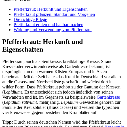
Pfefferkraut: Herkunft und Eigenschaften
Pfefferkraut pflanzen: Standort und Vorgehen
Die richtige Pflege
Pfefferkraut ernten und haltbar machen
Wirkung und Verwendung von Pfefferkraut
Pfefferkraut: Herkunft und
Eigenschaften
Pfefferkraut, auch als Senfkresse, breitblättrige Kresse, Strand-
Kresse oder verwirrenderweise als Gartenkresse bekannt, ist
ursprünglich an den warmen Küsten Europas und in Asien
beheimatet. Mit der Zeit hat es das Kraut in Deutschland vor allem
an die Ostsee- und Nordseeküste geschafft und wächst dort in
wilder Form. Dass Pfefferkraut gehört zu der Gattung der Kressen
(
Lepidium
). Es unterscheidet sich jedoch äußerlich von seinen
Verwandten und ist, im Gegensatz zu beispielsweise
Gartenkresse
(
Lepidium sativum
), mehrjährig.
Lepidium
-Gewächse gehören zur
Familie der Kreuzblütler (Brassicaceae) und weisen die typischen
vier kreuzweise gegenüberstehenden Kronblätter auf.
Tipp:
Durch seinen deutschen Namen wird das Pfefferkraut leicht