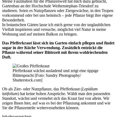
Meine Faszination für die Pflanzenwelt hat mich dazu gebracht,
Gartenbau an der Hochschule Weihenstephan-Triesdorf zu
studieren. Seien es Nutzpflanzen oder Ziergewächse, in den Tropen
vorkommend oder bei uns heimisch – jede Pflanze birgt ihre eigene
Besonderheit.
In botanischen Gärten lasse ich mich gerne von der unglaublichen
Vielfalt inspirieren und versuche, möglichst viel Natur in meine
Wohnung und auf meinen Balkon zu bringen.
Das Pfefferkraut lässt sich im Garten einfach pflegen und findet
sogar in der Küche Verwendung. Zusätzlich entzückt die
Pflanze während seiner Blütezeit mit ihrem wohlriechenden
Duft.
Pfefferkraut wächst ausladend und zeigt eine üppige
Blütenpracht [Foto: Sundry Photography/
Shutterstock.com]
Ob als Zier- oder Nutzpflanze, das Pfefferkraut (
Lepidium
latifolium
) hat keine hohen Ansprüche. Wählt man den passenden
Standort, wächst und vermehrt sich das Kraut fast von allein. Wir
zeigen Ihnen hier, auf was es bei der Pflanzung ankommt und wie
Sie die Pflanzenteile weiterverarbeiten können.
Inhaltsverzeichnis