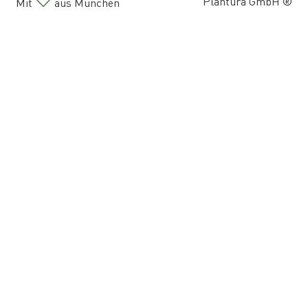
Plantura GmbH ®
Mit
aus München