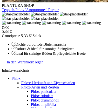
PLANTURA SHOP
Teppich-Phlox 'Atropurpurea' Purpur
(5/5)
5,33 €
Grundpreis: 5,33 €/ Stück
Dichte purpurrote Blütenteppiche
Robust & ideal für sonnige Steingärten
Ideal für steinige Böden & pflegeleichte Beete
In den Warenkorb legen
Inhaltsverzeichnis
Phlox
Phlox: Herkunft und Eigenschaften
Phlox-Arten und -Sorten
Phlox paniculata
Phlox subulata
Phlox drummondii
Phlox amplifolia