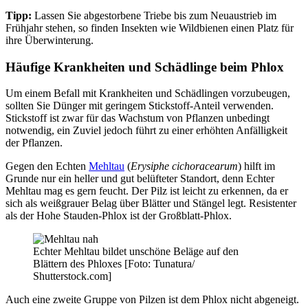
Tipp:
Lassen Sie abgestorbene Triebe bis zum Neuaustrieb im
Frühjahr stehen, so finden Insekten wie Wildbienen einen Platz für
ihre Überwinterung.
Häufige Krankheiten und Schädlinge beim Phlox
Um einem Befall mit Krankheiten und Schädlingen vorzubeugen,
sollten Sie Dünger mit geringem Stickstoff-Anteil verwenden.
Stickstoff ist zwar für das Wachstum von Pflanzen unbedingt
notwendig, ein Zuviel jedoch führt zu einer erhöhten Anfälligkeit
der Pflanzen.
Gegen den Echten
Mehltau
(
Erysiphe cichoracearum
) hilft im
Grunde nur ein heller und gut belüfteter Standort, denn Echter
Mehltau mag es gern feucht. Der Pilz ist leicht zu erkennen, da er
sich als weißgrauer Belag über Blätter und Stängel legt. Resistenter
als der Hohe Stauden-Phlox ist der Großblatt-Phlox.
Echter Mehltau bildet unschöne Beläge auf den
Blättern des Phloxes [Foto: Tunatura/
Shutterstock.com]
Auch eine zweite Gruppe von Pilzen ist dem Phlox nicht abgeneigt.