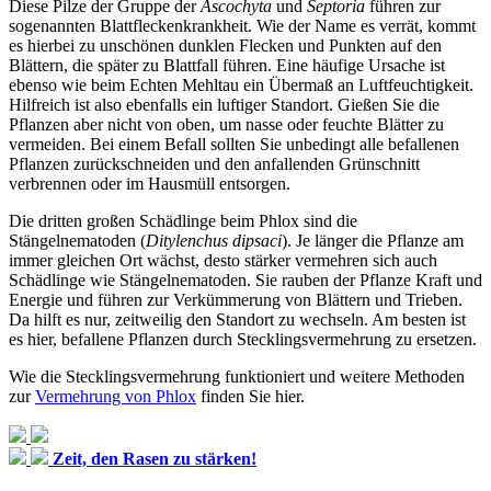
Diese Pilze der Gruppe der
Ascochyta
und
Septoria
führen zur
sogenannten Blattfleckenkrankheit. Wie der Name es verrät, kommt
es hierbei zu unschönen dunklen Flecken und Punkten auf den
Blättern, die später zu Blattfall führen. Eine häufige Ursache ist
ebenso wie beim Echten Mehltau ein Übermaß an Luftfeuchtigkeit.
Hilfreich ist also ebenfalls ein luftiger Standort. Gießen Sie die
Pflanzen aber nicht von oben, um nasse oder feuchte Blätter zu
vermeiden. Bei einem Befall sollten Sie unbedingt alle befallenen
Pflanzen zurückschneiden und den anfallenden Grünschnitt
verbrennen oder im Hausmüll entsorgen.
Die dritten großen Schädlinge beim Phlox sind die
Stängelnematoden (
Ditylenchus dipsaci
). Je länger die Pflanze am
immer gleichen Ort wächst, desto stärker vermehren sich auch
Schädlinge wie Stängelnematoden. Sie rauben der Pflanze Kraft und
Energie und führen zur Verkümmerung von Blättern und Trieben.
Da hilft es nur, zeitweilig den Standort zu wechseln. Am besten ist
es hier, befallene Pflanzen durch Stecklingsvermehrung zu ersetzen.
Wie die Stecklingsvermehrung funktioniert und weitere Methoden
zur
Vermehrung von Phlox
finden Sie hier.
Zeit, den Rasen zu stärken!