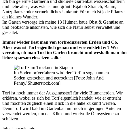
Ich bin gelernte Gärtnerin und studierte Gartenbauwissenschaftlerin
und liebe alles, was wächst und grünt! Egal ob Strauch, Baum,
Nutzpflanze oder vermeintliches Unkraut: Für mich ist jede Pflanze
ein kleines Wunder.
Im Garten versorge ich meine 13 Hühner, baue Obst & Gemüse an
und beobachte ansonsten, wie sich die Natur selbst verwaltet und
gestaltet.
Immer wieder liest man von torfreduzierten Erden und Co.
Aber was ist Torf eigentlich genau und wie entsteht er? Wir
verraten, ob man Torf im Garten braucht und weshalb man ihn
lieber sparsam einsetzen sollte.
Im Sodentorfverfahren wird der Torf in sogenannten
Soden gestochen und getrocknet [Foto: John And
Penny/ Shutterstock.com]
Torf ist noch immer der Ausgangsstoff für viele Blumenerden. Wir
erklären, wobei es sich bei Torf eigentlich handelt, wie er entsteht
und möchten zugleich einen Blick in die nahe Zukunft werfen.
Denn Torf wird bald im Gartenbau nur noch in geringen Anteilen
verwendet werden, um das Klima und wertvolle Ökosysteme zu
schützen.
Inhaltsverzeichnis