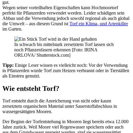
gut.
Wegen seiner vorteilhaften Eigenschaften kann Hochmoortorf
perfekt für Pflanzerden verwendet werden. Leider schädigen sein
Abbau und die Verwendung jedoch sowohl regional als auch global
die Umwelt – aus diesem Grund ist
Torf ein Klima- und Artenkiller
im Garten.
In schwach bis mittelstark zersetztem Torf lassen sich
noch Pflanzenfasern erkennen [Foto: IRINA
ORLOVA/ Shutterstock.com]
Tipp:
Einige Leser wissen es vielleicht noch: Vor der Verwendung
in Pflanzerden wurde Torf zum Heizen verbrannt oder in Tierställen
als Einstreu genutzt.
Wie entsteht Torf?
Torf entsteht durch die Anreicherung von nicht oder kaum
zersetztem organischem Material unter Sauerstoffabschluss in
wassergesättigten Mooren.
Der Beginn der Torfentstehung in Mooren liegt bereits etwa 12.000
Jahre zurück. Weil Moore viel Regenwasser speichern oder auch
aus dem Grundwasser gespeist werden, sind sie wassergesättigt.