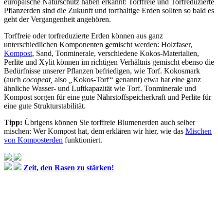
europäische Naturschutz haben erkannt: Torffreie und Torfreduzierte
Pflanzerden sind die Zukunft und torfhaltige Erden sollten so bald es
geht der Vergangenheit angehören.
Torffreie oder torfreduzierte Erden können aus ganz
unterschiedlichen Komponenten gemischt werden: Holzfaser,
Kompost
, Sand, Tonminerale, verschiedene Kokos-Materialien,
Perlite und Xylit können im richtigen Verhältnis gemischt ebenso die
Bedürfnisse unserer Pflanzen befriedigen, wie Torf. Kokosmark
(auch
cocopeat,
also
„
Kokos-Torf
“
genannt) etwa hat eine ganz
ähnliche Wasser- und Luftkapazität wie Torf. Tonminerale und
Kompost sorgen für eine gute Nährstoffspeicherkraft und Perlite für
eine gute Strukturstabilität.
Tipp:
Übrigens können Sie torffreie Blumenerden auch selber
mischen: Wer Kompost hat, dem erklären wir hier, wie das
Mischen
von Komposterden
funktioniert.
Zeit, den Rasen zu stärken!