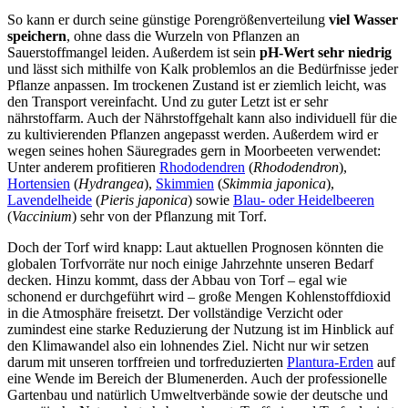
So kann er durch seine günstige Porengrößenverteilung
viel Wasser
speichern
, ohne dass die Wurzeln von Pflanzen an
Sauerstoffmangel leiden. Außerdem ist sein
pH-Wert sehr niedrig
und lässt sich mithilfe von Kalk problemlos an die Bedürfnisse jeder
Pflanze anpassen. Im trockenen Zustand ist er ziemlich leicht, was
den Transport vereinfacht. Und zu guter Letzt ist er sehr
nährstoffarm. Auch der Nährstoffgehalt kann also individuell für die
zu kultivierenden Pflanzen angepasst werden. Außerdem wird er
wegen seines hohen Säuregrades gern in Moorbeeten verwendet:
Unter anderem profitieren
Rhododendren
(
Rhododendron
),
Hortensien
(
Hydrangea
),
Skimmien
(
Skimmia japonica
),
Lavendelheide
(
Pieris japonica
) sowie
Blau- oder Heidelbeeren
(
Vaccinium
) sehr von der Pflanzung mit Torf.
Doch der Torf wird knapp: Laut aktuellen Prognosen könnten die
globalen Torfvorräte nur noch einige Jahrzehnte unseren Bedarf
decken. Hinzu kommt, dass der Abbau von Torf – egal wie
schonend er durchgeführt wird – große Mengen Kohlenstoffdioxid
in die Atmosphäre freisetzt. Der vollständige Verzicht oder
zumindest eine starke Reduzierung der Nutzung ist im Hinblick auf
den Klimawandel also ein lohnendes Ziel. Nicht nur wir setzen
darum mit unseren torffreien und torfreduzierten
Plantura-Erden
auf
eine Wende im Bereich der Blumenerden. Auch der professionelle
Gartenbau und natürlich Umweltverbände sowie der deutsche und