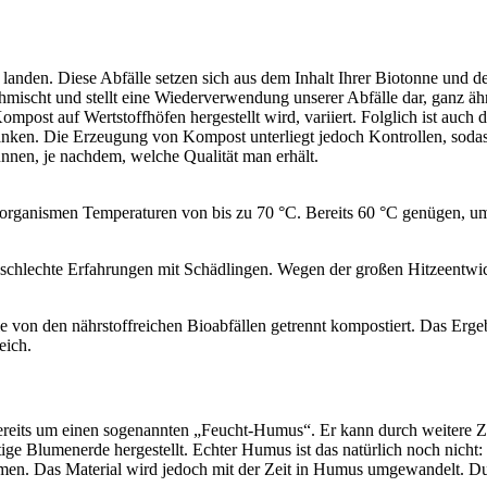
n landen. Diese Abfälle setzen sich aus dem Inhalt Ihrer Biotonne und
ischt und stellt eine Wiederverwendung unserer Abfälle dar, ganz äh
post auf Wertstoffhöfen hergestellt wird, variiert. Folglich ist auch d
nken. Die Erzeugung von Kompost unterliegt jedoch Kontrollen, soda
nnen, je nachdem, welche Qualität man erhält.
roorganismen Temperaturen von bis zu 70 °C. Bereits 60 °C genügen,
chlechte Erfahrungen mit Schädlingen. Wegen der großen Hitzeentwickl
von den nährstoffreichen Bioabfällen getrennt kompostiert. Das Ergebn
eich.
 bereits um einen sogenannten „Feucht-Humus“. Er kann durch weitere 
ltige Blumenerde hergestellt. Echter Humus ist das natürlich noch nich
en. Das Material wird jedoch mit der Zeit in Humus umgewandelt. Durc