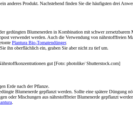
in anderes Produkt. Nachstehend finden Sie die häufigsten drei Anw
der gedüngten Blumenerden in Kombination mit schwer zersetzbarem M
post verwendet werden. Auch die Verwendung von nährstofffreien Mat
betonte
Plantura Bio-Tomatendünger
.
e ihn oberflächlich ein, graben Sie aber nicht zu tief um.
hrstoffkonzentrationen gut [Foto: photolike/ Shutterstock.com]
gen Erde nach der Pflanze.
düngte Blumenerde gepflanzt werden. Sollte eine spätere Düngung nöt
ngen oder Mischungen aus nährstofffreier Blumenerde gepflanzt werde
antura
.