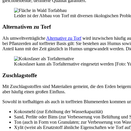
gleichbleibende, definierte Qualität garantiert.
Leider ist der Abbau von Torf mit diversen ökologischen Pro
Alternativen zu Torf
Als umweltverträgliche
Alternative zu Torf
wird inzwischen häufig au
bei Pflanzerden auf torffreier Basis gilt: Sie bestehen aus Humus so
Anteil kann mit der Zeit gänzlich in Humus umgewandelt werden. Die
Kokosfaser kann als Torfalternative eingesetzt werden [Foto: Yu
Zuschlagstoffe
Mit Zuschlagsstoffen sind Materialien gemeint, die den Erden beige
aber häufig einen großen Einfluss.
Sowohl in torfhaltigen als auch in torffreien Blumenerden kommen un
Kokosmehl (zur Erhöhung der Wasserkapazität)
Sand, Perlite oder Bims (zur Verbesserung von Belüftung und St
Ton (auch in Form von Granulaten; zur Verbesserung von Wass
Xylit (weist als Ersatzstoff ähnliche Eigenschaften wie Torf auf