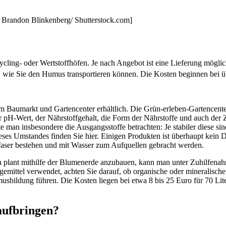
o: Brandon Blinkenberg/ Shutterstock.com]
ling- oder Wertstoffhöfen. Je nach Angebot ist eine Lieferung möglich
, wie Sie den Humus transportieren können. Die Kosten beginnen bei 
em Baumarkt und Gartencenter erhältlich. Die Grün-erleben-Gartencente
r pH-Wert, der Nährstoffgehalt, die Form der Nährstoffe und auch der 
te man insbesondere die Ausgangsstoffe betrachten: Je stabiler diese 
eses Umstandes finden Sie hier. Einigen Produkten ist überhaupt kein
sfaser bestehen und mit Wasser zum Aufquellen gebracht werden.
an plant mithilfe der Blumenerde anzubauen, kann man unter Zuhilfen
emittel verwendet, achten Sie darauf, ob organische oder mineralische
usbildung führen. Die Kosten liegen bei etwa 8 bis 25 Euro für 70 Lite
ufbringen?