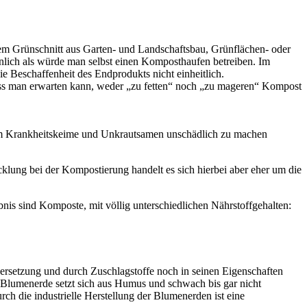
 dem Grünschnitt aus Garten- und Landschaftsbau, Grünflächen- oder
nlich als würde man selbst einen Komposthaufen betreiben. Im
ie Beschaffenheit des Endprodukts nicht einheitlich.
ss man erwarten kann, weder „zu fetten“ noch „zu mageren“ Kompost
 um Krankheitskeime und Unkrautsamen unschädlich zu machen
ung bei der Kompostierung handelt es sich hierbei aber eher um die
is sind Komposte, mit völlig unterschiedlichen Nährstoffgehalten:
Zersetzung und durch Zuschlagstoffe noch in seinen Eigenschaften
t: Blumenerde setzt sich aus Humus und schwach bis gar nicht
h die industrielle Herstellung der Blumenerden ist eine