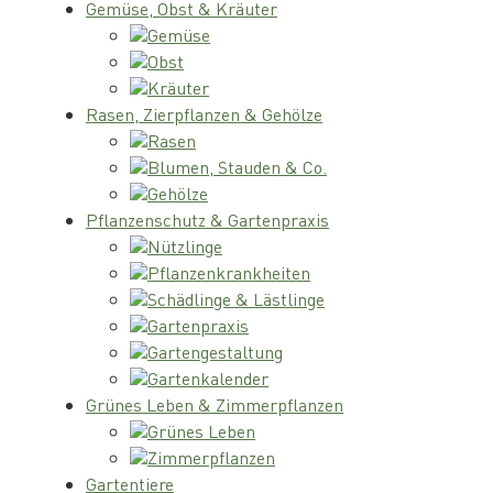
Gemüse, Obst & Kräuter
Gemüse
Obst
Kräuter
Rasen, Zierpflanzen & Gehölze
Rasen
Blumen, Stauden & Co.
Gehölze
Pflanzenschutz & Gartenpraxis
Nützlinge
Pflanzenkrankheiten
Schädlinge & Lästlinge
Gartenpraxis
Gartengestaltung
Gartenkalender
Grünes Leben & Zimmerpflanzen
Grünes Leben
Zimmerpflanzen
Gartentiere