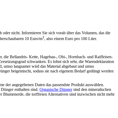
 oder nicht. Informieren Sie sich vorab über das Volumen, das die
3
überschaubaren 10 Euro/m
, also einem Euro pro 100 Liter.
r, die Bellandris- Kette, Hagebau-, Obi-, Hornbach- und Raiffeisen-
Zersetzungsgrad schwanken. Es lohnt sich sehr, die Warendeklaration
sind, umso langsamer wird das Material abgebaut und umso
 Dünger beigemischt, sodass sie nach eigenem Bedarf gedüngt werden
ahme der angegebenen Daten das passendste Produkt auswählen.
 Dünger enthalten sind.
Organische Dünger
sind den mineralischen
r Blumenerde, die torffreien Alternativen sind inzwischen nicht mehr