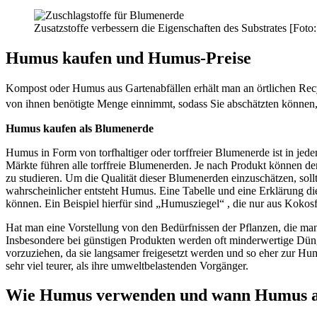
Zusatzstoffe verbessern die Eigenschaften des Substrates [Fot
Humus kaufen und Humus-Preise
Kompost oder Humus aus Gartenabfällen erhält man an örtlichen Recyc
von ihnen benötigte Menge einnimmt, sodass Sie abschätzten können
Humus kaufen als Blumenerde
Humus in Form von torfhaltiger oder torffreier Blumenerde ist in jed
Märkte führen alle torffreie Blumenerden. Je nach Produkt können de
zu studieren. Um die Qualität dieser Blumenerden einzuschätzen, soll
wahrscheinlicher entsteht Humus. Eine Tabelle und eine Erklärung di
können. Ein Beispiel hierfür sind „Humusziegel“ , die nur aus Koko
Hat man eine Vorstellung von den Bedürfnissen der Pflanzen, die m
Insbesondere bei günstigen Produkten werden oft minderwertige Düng
vorzuziehen, da sie langsamer freigesetzt werden und so eher zur Hum
sehr viel teurer, als ihre umweltbelastenden Vorgänger.
Wie Humus verwenden und wann Humus a