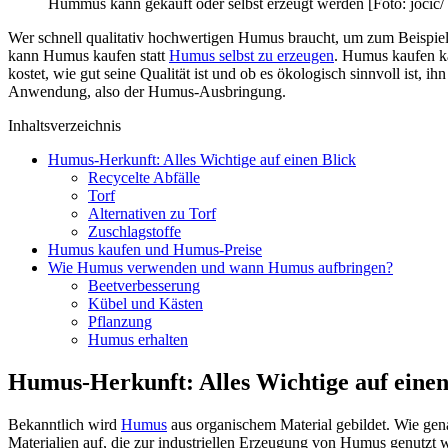
Hummus kann gekauft oder selbst erzeugt werden [Foto: jocic/
Wer schnell qualitativ hochwertigen Humus braucht, um zum Beispiel e
kann Humus kaufen statt
Humus selbst zu erzeugen
. Humus kaufen ka
kostet, wie gut seine Qualität ist und ob es ökologisch sinnvoll ist,
Anwendung, also der Humus-Ausbringung.
Inhaltsverzeichnis
Humus-Herkunft: Alles Wichtige auf einen Blick
Recycelte Abfälle
Torf
Alternativen zu Torf
Zuschlagstoffe
Humus kaufen und Humus-Preise
Wie Humus verwenden und wann Humus aufbringen?
Beetverbesserung
Kübel und Kästen
Pflanzung
Humus erhalten
Humus-Herkunft: Alles Wichtige auf einen
Bekanntlich wird
Humus
aus organischem Material gebildet. Wie gena
Materialien auf, die zur industriellen Erzeugung von Humus genutzt 