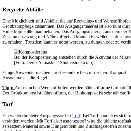
Recycelte Abfälle
Eine Möglichkeit sind Abfälle, die auf Recycling- und Wertstoffhöfe
Großbaumpflege zusammen. Das Ausgangsmaterial ist also bunt durchm
Hinterkopf sollte man behalten: Das Ausgangsmaterial, aus dem der Kom
Zusammensetzung und Nährstoffgehalt können bisweilen stark schwa
zu erhalten. Trotzdem kann es nötig werden, zu düngen oder zu verdü
Bei der Kompostierung entstehen durch die Aktivität der Mik
[Foto: Derek Yamashita/ Shutterstock.com]
Einige Anwender machen – insbesondere bei zu frischem Kompost – s
Ausnahme als die Regel.
Tipp:
Auf manchen Wertstoffhöfen werden nährstoffarme Grünabfälle 
Der Grünkompost ist nährstoffarm, der Biokompost ist sehr nährstoffr
Torf
Ein weitverbreiteter Ausgangsstoff ist
Torf
. Bei Torf handelt es sich
verändert werden. Mit Torf als Ausgangsstoff wird die übliche torfha
zersetztem Material sowie Düngemitteln und Zuschlagsstoffen zusamm