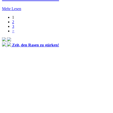
Mehr Lesen
Page
1
Page
2
Page
3
>
Zeit, den Rasen zu stärken!