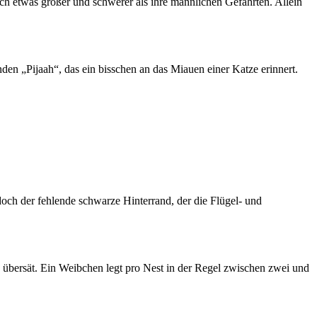
och etwas größer und schwerer als ihre männlichen Gefährten. Allein
en „Pijaah“, das ein bisschen an das Miauen einer Katze erinnert.
doch der fehlende schwarze Hinterrand, der die Flügel- und
übersät. Ein Weibchen legt pro Nest in der Regel zwischen zwei und