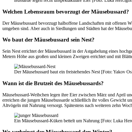
Bussarde legen recht unspektakuläre Eier [Foto: Luka Hercigon
Welchen Lebensraum bevorzugt der Mäusebussard?
Der Mäusebussard bevorzugt halboffene Landschaften mit offenen Wie
umgeben sind. Aber auch in Siedlungen und Städten hat der Mäusebus
Wo baut der Mäusebussard sein Nest?
Sein Nest errichtet der Mäusebussard in der Astgabelung eines hoc
Metern Höhe aus großen und kleinen Zweigen errichtet und mit Blätte
Der Mäusebussard baut ein freistehendes Nest [Foto: Yakov Os
Wann ist die Brutzeit des Mäusebussards?
Mäusebussard-Weibchen legen ihre Eier zwischen März und April und 
erreichen die jungen Mäusebussarde schließlich ihr volles Gewicht u
Altvögeln mit Nahrung versorgt. Spätestens nach weiteren zehn Wochen 
Ein Mäusebussard-Küken bettelt um Nahrung [Foto: Luka Herc
Wo verbringt der Mäusebussard den Winter?