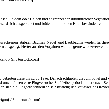
ja/ Shutterstock.com]
sen, Feldern oder Heiden und angrenzender strukturreicher Vegetation
sard sich ausgebreitet und brütet dort in hohen Baumbeständen von Pa
hgewachsenen, stabilen Baumes. Nadel- und Laubbäume werden für dies
rn ausgelegt. Nester aus den Vorjahren werden gerne wiederverwendet 
kanov/ Shutterstock.com]
bebrüten diese bis zu 35 Tage. Danach schlüpfen die Jungvögel und we
nd unternehmen erste Flugversuche. Sie bleiben jedoch in der ersten Z
sind die Jungtiere schließlich selbstständig und verlassen das Revier 
igonja/ Shutterstock.com]