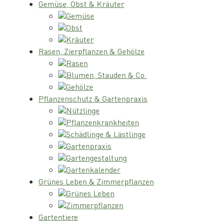
Gemüse, Obst & Kräuter
Gemüse
Obst
Kräuter
Rasen, Zierpflanzen & Gehölze
Rasen
Blumen, Stauden & Co.
Gehölze
Pflanzenschutz & Gartenpraxis
Nützlinge
Pflanzenkrankheiten
Schädlinge & Lästlinge
Gartenpraxis
Gartengestaltung
Gartenkalender
Grünes Leben & Zimmerpflanzen
Grünes Leben
Zimmerpflanzen
Gartentiere