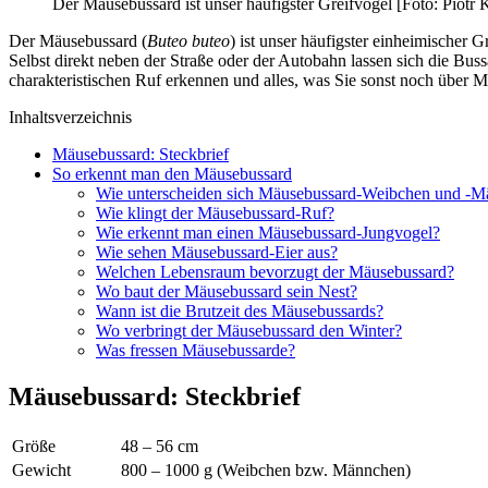
Der Mäusebussard ist unser häufigster Greifvogel [Foto: Piotr 
Der Mäusebussard (
Buteo buteo
) ist unser häufigster einheimischer 
Selbst direkt neben der Straße oder der Autobahn lassen sich die Bus
charakteristischen Ruf erkennen und alles, was Sie sonst noch über M
Inhaltsverzeichnis
Mäusebussard: Steckbrief
So erkennt man den Mäusebussard
Wie unterscheiden sich Mäusebussard-Weibchen und -
Wie klingt der Mäusebussard-Ruf?
Wie erkennt man einen Mäusebussard-Jungvogel?
Wie sehen Mäusebussard-Eier aus?
Welchen Lebensraum bevorzugt der Mäusebussard?
Wo baut der Mäusebussard sein Nest?
Wann ist die Brutzeit des Mäusebussards?
Wo verbringt der Mäusebussard den Winter?
Was fressen Mäusebussarde?
Mäusebussard: Steckbrief
Größe
48 – 56 cm
Gewicht
800 – 1000 g (Weibchen bzw. Männchen)