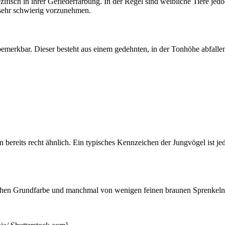
fisch in ihrer Gefiederfärbung. In der Regel sind weibliche Tiere jed
 sehr schwierig vorzunehmen.
emerkbar. Dieser besteht aus einem gedehnten, in der Tonhöhe abfallend
n bereits recht ähnlich. Ein typisches Kennzeichen der Jungvögel ist je
ichen Grundfarbe und manchmal von wenigen feinen braunen Sprenkeln 