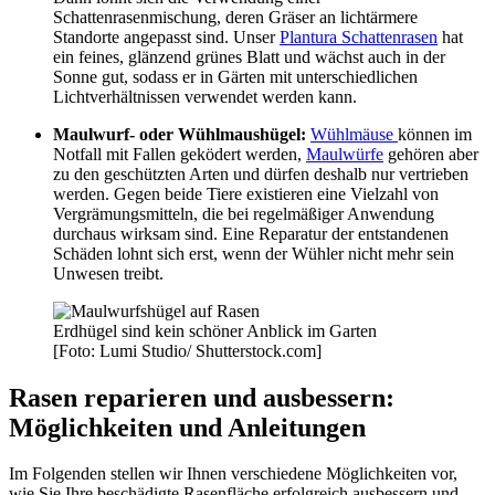
Schattenrasenmischung, deren Gräser an lichtärmere
Standorte angepasst sind. Unser
Plantura Schattenrasen
hat
ein feines, glänzend grünes Blatt und wächst auch in der
Sonne gut, sodass er in Gärten mit unterschiedlichen
Lichtverhältnissen verwendet werden kann.
Maulwurf- oder Wühlmaushügel:
Wühlmäuse
können im
Notfall mit Fallen geködert werden,
Maulwürfe
gehören aber
zu den geschützten Arten und dürfen deshalb nur vertrieben
werden. Gegen beide Tiere existieren eine Vielzahl von
Vergrämungsmitteln, die bei regelmäßiger Anwendung
durchaus wirksam sind. Eine Reparatur der entstandenen
Schäden lohnt sich erst, wenn der Wühler nicht mehr sein
Unwesen treibt.
Erdhügel sind kein schöner Anblick im Garten
[Foto: Lumi Studio/ Shutterstock.com]
Rasen reparieren und ausbessern:
Möglichkeiten und Anleitungen
Im Folgenden stellen wir Ihnen verschiedene Möglichkeiten vor,
wie Sie Ihre beschädigte Rasenfläche erfolgreich ausbessern und