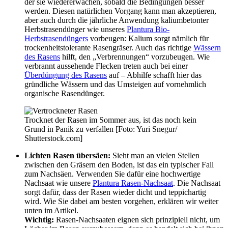
der sie wiedererwachen, sobald die Bedingungen besser
werden. Diesen natürlichen Vorgang kann man akzeptieren,
aber auch durch die jährliche Anwendung kaliumbetonter
Herbstrasendünger wie unseres
Plantura Bio-
Herbstrasendüngers
vorbeugen: Kalium sorgt nämlich für
trockenheitstolerante Rasengräser. Auch das richtige
Wässern
des Rasens
hilft, den „Verbrennungen“ vorzubeugen. Wie
verbrannt aussehende Flecken treten auch bei einer
Überdüngung des Rasens
auf – Abhilfe schafft hier das
gründliche Wässern und das Umsteigen auf vornehmlich
organische Rasendünger.
Trocknet der Rasen im Sommer aus, ist das noch kein
Grund in Panik zu verfallen [Foto: Yuri Snegur/
Shutterstock.com]
Lichten Rasen übersäen:
Sieht man an vielen Stellen
zwischen den Gräsern den Boden, ist das ein typischer Fall
zum Nachsäen. Verwenden Sie dafür eine hochwertige
Nachsaat wie unsere
Plantura Rasen-Nachsaat
. Die Nachsaat
sorgt dafür, dass der Rasen wieder dicht und teppichartig
wird. Wie Sie dabei am besten vorgehen, erklären wir weiter
unten im Artikel.
Wichtig:
Rasen-Nachsaaten eignen sich prinzipiell nicht, um