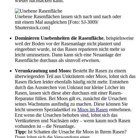
wieder nachsacken kann.
Unebene Rasenflächen lassen sich nach und nach oder
mit einem Mal ausgleichen [Foto: SJ-3009/
Shutterstock.com]
Dominieren Unebenheiten die Rasenfläche
, beispielsweise
weil der Boden vor der Rasenanlage nicht planiert und
eingeebnet wurde, ist das Rasen reparieren nicht mehr so
leicht umzusetzen. Dann kann sich eine Neuanlage der
Rasenfläche durchaus als sinnvoll erweisen.
Verunkrautung und Moos:
Besteht Ihr Rasen zu einem
überwiegenden Teil aus Unkräutern oder Moos, lohnt sich das
Rasen flicken leider ebenfalls häufig nicht mehr. Entstehen
durch das Ausstechen von Unkraut nur kleine Löcher im
Rasen, lassen sich diese aber durchaus mit einer Rasen-
Reparatur füllen. Bei Moos gilt es, zunächst die Ursachen
seines Wachstums ausfindig zu machen. Diese können Sie
leicht unserem Spezialartikel zu
Moos im Rasen
entnehmen.
Erst wenn die Ursachen behoben sind, lohnt sich das
Vertikutieren und Nachsäen oder – wenn kaum noch Rasen
vorhanden ist – die Neuanlage.
Tipp:
Ist Schatten die Ursache für Moos in Ihrem Rasen?
Dann lohnt sich die Verwendung einer