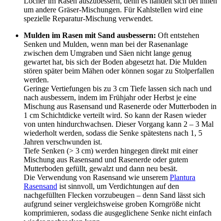
Löcher im Rasen auszubessern, denn es handelt sich bei ihnen
um andere Gräser-Mischungen. Für Kahlstellen wird eine
spezielle Reparatur-Mischung verwendet.
Mulden im Rasen mit Sand ausbessern:
Oft entstehen
Senken und Mulden, wenn man bei der Rasenanlage
zwischen dem Umgraben und Säen nicht lange genug
gewartet hat, bis sich der Boden abgesetzt hat. Die Mulden
stören später beim Mähen oder können sogar zu Stolperfallen
werden.
Geringe Vertiefungen bis zu 3 cm Tiefe lassen sich nach und
nach ausbessern, indem im Frühjahr oder Herbst je eine
Mischung aus Rasensand und Rasenerde oder Mutterboden in
1 cm Schichtdicke verteilt wird. So kann der Rasen wieder
von unten hindurchwachsen. Dieser Vorgang kann 2 – 3 Mal
wiederholt werden, sodass die Senke spätestens nach 1, 5
Jahren verschwunden ist.
Tiefe Senken (> 3 cm) werden hingegen direkt mit einer
Mischung aus Rasensand und Rasenerde oder gutem
Mutterboden gefüllt, gewalzt und dann neu besät.
Die Verwendung von Rasensand wie unserem
Plantura
Rasensand
ist sinnvoll, um Verdichtungen auf den
nachgefüllten Flecken vorzubeugen – denn Sand lässt sich
aufgrund seiner vergleichsweise groben Korngröße nicht
komprimieren, sodass die ausgeglichene Senke nicht einfach