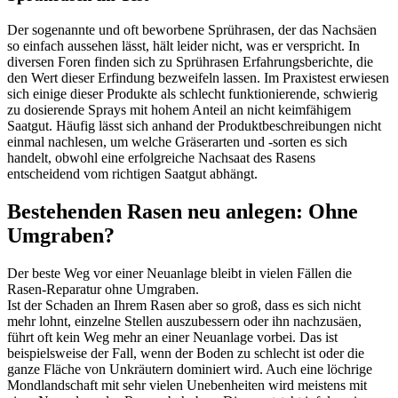
Der sogenannte und oft beworbene Sprührasen, der das Nachsäen
so einfach aussehen lässt, hält leider nicht, was er verspricht. In
diversen Foren finden sich zu Sprührasen Erfahrungsberichte, die
den Wert dieser Erfindung bezweifeln lassen. Im Praxistest erwiesen
sich einige dieser Produkte als schlecht funktionierende, schwierig
zu dosierende Sprays mit hohem Anteil an nicht keimfähigem
Saatgut. Häufig lässt sich anhand der Produktbeschreibungen nicht
einmal nachlesen, um welche Gräserarten und -sorten es sich
handelt, obwohl eine erfolgreiche Nachsaat des Rasens
entscheidend vom richtigen Saatgut abhängt.
Bestehenden Rasen neu anlegen: Ohne
Umgraben?
Der beste Weg vor einer Neuanlage bleibt in vielen Fällen die
Rasen-Reparatur ohne Umgraben.
Ist der Schaden an Ihrem Rasen aber so groß, dass es sich nicht
mehr lohnt, einzelne Stellen auszubessern oder ihn nachzusäen,
führt oft kein Weg mehr an einer Neuanlage vorbei. Das ist
beispielsweise der Fall, wenn der Boden zu schlecht ist oder die
ganze Fläche von Unkräutern dominiert wird. Auch eine löchrige
Mondlandschaft mit sehr vielen Unebenheiten wird meistens mit