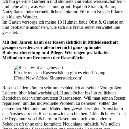
Ich bin gelernte Gärtnerin und studierte Gartenbauwissenschaftlerin
und liebe alles, was wächst und grünt! Egal ob Strauch, Baum,
Nutzpflanze oder vermeintliches Unkraut: Für mich ist jede Pflanze
ein kleines Wunder.
Im Garten versorge ich meine 13 Hühner, baue Obst & Gemüse an
und beobachte ansonsten, wie sich die Natur selbst verwaltet und
gestaltet.
Mit den Jahren kann der Rasen sichtlich in Mitleidenschaft
gezogen werden, vor allem bei nicht ganz optimaler
Bodenvorbereitung und Pflege. Wir zeigen praktikable
Methoden zum Erneuern der Rasenfläche.
Für die meisten Rasenschäden gibt es eine Lösung
[Foto: New Africa/ Shutterstock.com]
Rasenschäden können sehr unterschiedlich aussehen: Von großen
Löchern über Maulwurfshügel, Hundelöcher bis hin zu lichten
Bereichen oder verunkrauteten Rasenzonen. Will man seinen Rasen
reparieren, um das individuelle Problem zu beheben, sollten die
passenden Methoden und Materialien gewählt werden. Sonst kann
das Ausbessern des Rasens unwirksam bleiben. Glücklicherweise ist
die Reparatur von Löchern im Rasen und auch von anderen
Schäden oft ohne eine komplette Neuanlage möglich. Wir stellen