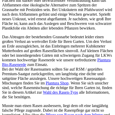
Flächen mit starker oder tiefwurzelnder Verunkrautung kann das
Abflammen eine ökologische Alternative zum Spritzen der
Grasnarbe mit Pestiziden sein. Bei Unkräutern mit Pfahlwurzel wird
nach dem Abflammen gefräst und einige Wochen gewartet. Sprießt
neues Unkraut, wird erneut abgeflammt. Je nachdem, wie groß Ihre
Fläche ist, kann auch das Auslegen und Beschweren von schwarzer
Plastikfolie ein Abtöten aller lebenden Pflanzen bewirken.
Das Abtragen der bestehenden Grasnarbe bedeutet leider einen
großen Verlust an wertvoller Erde für Ihren Garten. Um den Verlust
an Erde auszugleichen, ist das Einbringen mehrerer Kubikmeter
Mutterboden auf großen Rasenflächen sinnvoll. Auf kleinen Flächen
oder bei innenliegenden Gärten mit schwierigem Zugang für LKWs
kommen hochwertige Rasenerde wie unsere torfreduzierte
Plantura
Bio-Rasenerde
zum Einsatz.
Bei der Wahl der Rasensamen sollten Sie auf RSM / geprüftes
Premium-Saatgut zurückgreifen, um langfristig eine dichte und
sattgrüne Fläche anzulegen. Unsere hochwertigen Rasensaatgut-
Mischungen finden Sie im
Plantura Shop
. Wenn Sie sich unsicher
sind, welche Rasenmischung die richtige für Ihren Garten ist, finden
Sie in diesem Artikel zur
Wahl des Rasen-Typs
alle Informationen,
die Sie benötigen.
Musste man einen Rasen ausbessern, liegt dem oft eine langjährig
falsche Pflege zugrunde. Dabei ist die Rasenpflege gar nicht so
kompliziert. Alles über die
Pflege von Rasen nach dem Winter
und