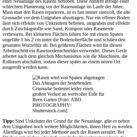
einer Neuanlage des Rasens behoben. Diese entsteht infolge einer
schlechten Planierung vor der Rasenanlage im Laufe der Jahre.
Muss man den Rasen reparieren, ist es fast immer sinnvoll, die alte
Grasnarbe vor dem Umgraben abzutragen. Nur ein offener Boden
lässt sich effektiv von Unkräutern befreien, umgraben und effektiv
durch Zuschlagstoffe wie Sand, Kompost oder Rasenerde
verbessern. Bei kleineren Flächen fahren Sie mit einem Spaten
ungefähr 1 bis 2 cm unter die Bodenoberfläche und schälen den
gesamten Wurzelfilz ab. Bei größeren Flächen wird für diesen
Arbeitsschritt ein Rasensodenschneider verwendet. Dieses Gerät
arbeitet nach dem gleichen Mechanismus wie die Maschinen, die
Rollrasen abschälen, sodass dieser später an einem neuen Ort
ausgerollt werden kann.
Das Abtragen der bestehenden
Grasnarbe bedeutet leider einen
großen Verlust an wertvoller Erde für
Ihren Garten [Foto: ABO
PHOTOGRAPHY/
Shutterstock.com]
Tipp:
Sind Unkräuter der Grund für die Neuanlage, gibt es neben
dem Umgraben noch weitere Möglichkeiten, ihnen Herr zu werden.
Allerdings wird bei jeder Methode auch der Rasen zerstört. Bei