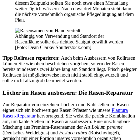
diesem Zeitpunkt sollten Sie noch etwa einen Monat lang
weiter täglich wässern. Nach etwa drei Monaten steht dann
die nächste vornehmlich organische Pflegedüngung auf dem
Plan.
Abhängig von Verwendung und Standort der
Rasenfläche sollte das richtige Saatgut gewählt werden
[Foto: Dean Clarke/ Shutterstock.com]
Tipp Rollrasen reparieren:
Auch beim Ausbessern von Rollrasen
können Sie wie oben beschrieben vorgehen, sofern der Rasen
bereits mindestens zwei Jahre lang am Standort liegt. Frisch gelegter
Rollrasen ist möglicherweise noch nicht stabil eingewurzelt und
sollte nicht allzu grob bearbeitet werden.
Löcher im Rasen ausbessern
: Die Rasen-Reparatur
Zur Reparatur von einzelnen Löchern und Kahlstellen im Rasen
eignet sich ein hochwertiges Rasen-Pflaster wie unsere
Plantura
Rasen-Reparatur
hervorragend. Sie weist die perfekte Kombination
auf, um kahle Stellen im Rasen auszubessern: Eine unschlagbare
Mischung aus Premium-Rasensamen der Art
Lolium perenne
(Deutsches Weidelgras) und
Festuca rubra
(Rotschwingel),
gemischt mit einer Portion unseres vornehmlich organischen