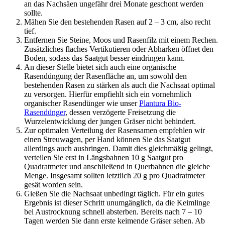
an das Nachsäen ungefähr drei Monate geschont werden
sollte.
Mähen Sie den bestehenden Rasen auf 2 – 3 cm, also recht
tief.
Entfernen Sie Steine, Moos und Rasenfilz mit einem Rechen.
Zusätzliches flaches Vertikutieren oder Abharken öffnet den
Boden, sodass das Saatgut besser eindringen kann.
An dieser Stelle bietet sich auch eine organische
Rasendüngung der Rasenfläche an, um sowohl den
bestehenden Rasen zu stärken als auch die Nachsaat optimal
zu versorgen. Hierfür empfiehlt sich ein vornehmlich
organischer Rasendünger wie unser
Plantura Bio-
Rasendünger
, dessen verzögerte Freisetzung die
Wurzelentwicklung der jungen Gräser nicht behindert.
Zur optimalen Verteilung der Rasensamen empfehlen wir
einen Streuwagen, per Hand können Sie das Saatgut
allerdings auch ausbringen. Damit dies gleichmäßig gelingt,
verteilen Sie erst in Längsbahnen 10 g Saatgut pro
Quadratmeter und anschließend in Querbahnen die gleiche
Menge. Insgesamt sollten letztlich 20 g pro Quadratmeter
gesät worden sein.
Gießen Sie die Nachsaat unbedingt täglich. Für ein gutes
Ergebnis ist dieser Schritt unumgänglich, da die Keimlinge
bei Austrocknung schnell absterben. Bereits nach 7 – 10
Tagen werden Sie dann erste keimende Gräser sehen. Ab