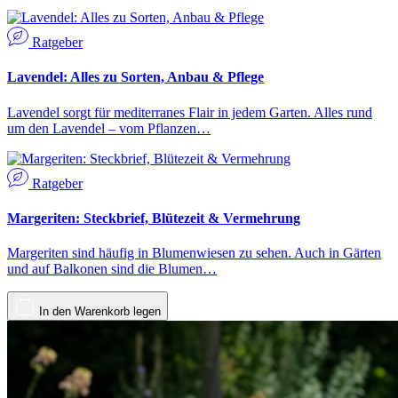
Ratgeber
Lavendel: Alles zu Sorten, Anbau & Pflege
Lavendel sorgt für mediterranes Flair in jedem Garten. Alles rund
um den Lavendel – vom Pflanzen…
Ratgeber
Margeriten: Steckbrief, Blütezeit & Vermehrung
Margeriten sind häufig in Blumenwiesen zu sehen. Auch in Gärten
und auf Balkonen sind die Blumen…
In den Warenkorb legen