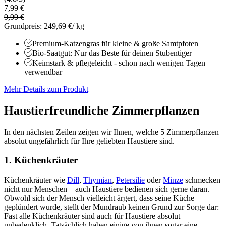
7,99 €
9,99 €
Grundpreis: 249,69 €/ kg
Premium-Katzengras für kleine & große Samtpfoten
Bio-Saatgut: Nur das Beste für deinen Stubentiger
Keimstark & pflegeleicht - schon nach wenigen Tagen
verwendbar
Mehr Details zum Produkt
Haustierfreundliche Zimmerpflanzen
In den nächsten Zeilen zeigen wir Ihnen, welche 5 Zimmerpflanzen
absolut ungefährlich für Ihre geliebten Haustiere sind.
1. Küchenkräuter
Küchenkräuter wie
Dill
,
Thymian
,
Petersilie
oder
Minze
schmecken
nicht nur Menschen – auch Haustiere bedienen sich gerne daran.
Obwohl sich der Mensch vielleicht ärgert, dass seine Küche
geplündert wurde, stellt der Mundraub keinen Grund zur Sorge dar:
Fast alle Küchenkräuter sind auch für Haustiere absolut
unbedenklich. Tatsächlich haben einige von ihnen sogar eine