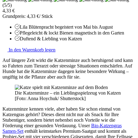
(5/5)
4,33 €
Grundpreis: 4,33 €/ Stück
Lila Blütenpracht begeistert von Mai bis August
Pflegeleicht & lockt Bienen magnetisch in den Garten
Duftend & Liebling von Katzen
In den Warenkorb legen
Auf längere Zeit wirkt die Katzenminze auch beruhigend und kann
so Fahrten zum Tierarzt oder stressige Situationen entschärfen. Auf
Hunde hat die Katzenminze dagegen keine besondere Wirkung –
ungiftig ist die Pflanze aber auch für sie.
Die Katzenminze – ein Lieblingsspielzeug von Katzen
[Foto: Anna Hoychuk/ Shutterstock]
Katzenminze kennen viele, aber haben Sie schon einmal von
Katzengras gehört? Dieses dient nicht nur als Snack für Ihre
Stubentiger, sondern bietet nebenbei noch Vorteile wie die
Förderung einer gesunden Verdauung. Unser
Bio-Katzengras
Samen-Set
enthält keimstarkes Premium-Saatgut und kommt als
Probier-Set mit vier verschiedenen Gräserarten, damit Ihre Fellnase