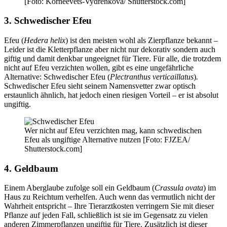
[Foto: Korneevets-Vydrenkova/ Shutterstock.com]
3. Schwedischer Efeu
Efeu (
Hedera helix
) ist den meisten wohl als Zierpflanze bekannt –
Leider ist die Kletterpflanze aber nicht nur dekorativ sondern auch
giftig und damit denkbar ungeeignet für Tiere. Für alle, die trotzdem
nicht auf Efeu verzichten wollen, gibt es eine ungefährliche
Alternative: Schwedischer Efeu (
Plectranthus verticaillatus
)
.
Schwedischer Efeu sieht seinem Namensvetter zwar optisch
erstaunlich ähnlich, hat jedoch einen riesigen Vorteil – er ist absolut
ungiftig.
Wer nicht auf Efeu verzichten mag, kann schwedischen
Efeu als ungiftige Alternative nutzen [Foto: FJZEA/
Shutterstock.com]
4. Geldbaum
Einem Aberglaube zufolge soll ein Geldbaum (
Crassula ovata
) im
Haus zu Reichtum verhelfen. Auch wenn das vermutlich nicht der
Wahrheit entspricht – Ihre Tierarztkosten verringern Sie mit dieser
Pflanze auf jeden Fall, schließlich ist sie im Gegensatz zu vielen
anderen Zimmerpflanzen ungiftig für Tiere. Zusätzlich ist dieser