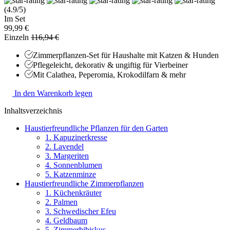
(4.9/5)
Im Set
99,99 €
Einzeln
116,94 €
Zimmerpflanzen-Set für Haushalte mit Katzen & Hunden
Pflegeleicht, dekorativ & ungiftig für Vierbeiner
Mit Calathea, Peperomia, Krokodilfarn & mehr
In den Warenkorb legen
Inhaltsverzeichnis
Haustierfreundliche Pflanzen für den Garten
1. Kapuzinerkresse
2. Lavendel
3. Margeriten
4. Sonnenblumen
5. Katzenminze
Haustierfreundliche Zimmerpflanzen
1. Küchenkräuter
2. Palmen
3. Schwedischer Efeu
4. Geldbaum
5. Zimmerhibiskus