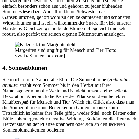
die Margeriten besonders – mit ihren weißen Blüten sehen sie
einfach besonders schön aus und gehören zu jeder blühenden
Sommerwiese dazu. Auch ihre kleine Schwester, das
Gänseblümchen, gehört wohl zu den bekanntesten und schönsten
Wiesenblumen und ist ein willkommender Snack für viele unserer
Haustiere. Gleichzeitig sind beide Blumen pflegeleicht und sehr
robust, also perfekt um seinen eigenen Blütentraum anzulegen.
Margeriten sind ungiftig für Mensch und Tier [Foto:
vvvita/ Shutterstock.com]
4. Sonnenblumen
Sie macht ihrem Namen alle Ehre: Die Sonnenblume (
Helianthus
annuus
) strahlt vom Sommer bis in den Herbst mit ihrer
Namensgeberin um die Wette und ist nicht umsonst eine beliebte
Dekoration. Aber auch die Kerne der Pflanze sind ein beliebter
Knabberspaß für Mensch und Tier. Welch ein Glück also, dass man
die Sonnenblume ohne Bedenken im Garten anbauen kann.
Tatsächlich ist keines ihre Teile giftig, weder Stiel, noch Blätter oder
Blüte haben irgendeine negative Wirkung. So können die Tiere nach
Herzenslust an der Pflanze knabbern oder sich an den leckeren
Sonnenblumenkernen bedienen.