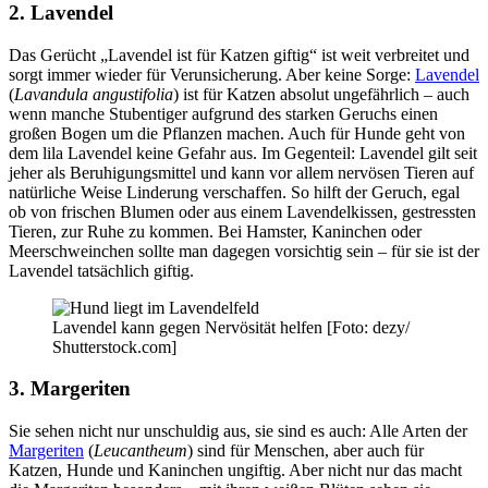
2. Lavendel
Das Gerücht „Lavendel ist für Katzen giftig“ ist weit verbreitet und
sorgt immer wieder für Verunsicherung. Aber keine Sorge:
Lavendel
(
Lavandula angustifolia
) ist für Katzen absolut ungefährlich – auch
wenn manche Stubentiger aufgrund des starken Geruchs einen
großen Bogen um die Pflanzen machen. Auch für Hunde geht von
dem lila Lavendel keine Gefahr aus. Im Gegenteil: Lavendel gilt seit
jeher als Beruhigungsmittel und kann vor allem nervösen Tieren auf
natürliche Weise Linderung verschaffen. So hilft der Geruch, egal
ob von frischen Blumen oder aus einem Lavendelkissen, gestressten
Tieren, zur Ruhe zu kommen. Bei Hamster, Kaninchen oder
Meerschweinchen sollte man dagegen vorsichtig sein – für sie ist der
Lavendel tatsächlich giftig.
Lavendel kann gegen Nervösität helfen [Foto: dezy/
Shutterstock.com]
3. Margeriten
Sie sehen nicht nur unschuldig aus, sie sind es auch: Alle Arten der
Margeriten
(
Leucantheum
) sind für Menschen, aber auch für
Katzen, Hunde und Kaninchen ungiftig. Aber nicht nur das macht