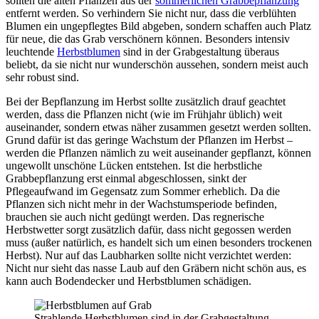
sollten die alten Pflanzen aus der
sommerlichen Grabbepflanzung
entfernt werden. So verhindern Sie nicht nur, dass die verblühten
Blumen ein ungepflegtes Bild abgeben, sondern schaffen auch Platz
für neue, die das Grab verschönern können. Besonders intensiv
leuchtende
Herbstblumen
sind in der Grabgestaltung überaus
beliebt, da sie nicht nur wunderschön aussehen, sondern meist auch
sehr robust sind.
Bei der Bepflanzung im Herbst sollte zusätzlich drauf geachtet
werden, dass die Pflanzen nicht (wie im Frühjahr üblich) weit
auseinander, sondern etwas näher zusammen gesetzt werden sollten.
Grund dafür ist das geringe Wachstum der Pflanzen im Herbst –
werden die Pflanzen nämlich zu weit auseinander gepflanzt, können
ungewollt unschöne Lücken entstehen. Ist die herbstliche
Grabbepflanzung erst einmal abgeschlossen, sinkt der
Pflegeaufwand im Gegensatz zum Sommer erheblich. Da die
Pflanzen sich nicht mehr in der Wachstumsperiode befinden,
brauchen sie auch nicht gedüngt werden. Das regnerische
Herbstwetter sorgt zusätzlich dafür, dass nicht gegossen werden
muss (außer natürlich, es handelt sich um einen besonders trockenen
Herbst). Nur auf das Laubharken sollte nicht verzichtet werden:
Nicht nur sieht das nasse Laub auf den Gräbern nicht schön aus, es
kann auch Bodendecker und Herbstblumen schädigen.
Strahlende Herbstblumen sind in der Grabgestaltung