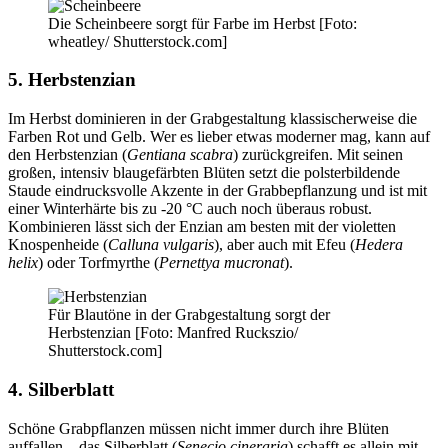
Die Scheinbeere sorgt für Farbe im Herbst [Foto:
wheatley/ Shutterstock.com]
5. Herbstenzian
Im Herbst dominieren in der Grabgestaltung klassischerweise die
Farben Rot und Gelb. Wer es lieber etwas moderner mag, kann auf
den Herbstenzian (
Gentiana scabra
) zurückgreifen. Mit seinen
großen, intensiv blaugefärbten Blüten setzt die polsterbildende
Staude eindrucksvolle Akzente in der Grabbepflanzung und ist mit
einer Winterhärte bis zu -20 °C auch noch überaus robust.
Kombinieren lässt sich der Enzian am besten mit der violetten
Knospenheide (
Calluna vulgaris
), aber auch mit Efeu (
Hedera
helix
) oder Torfmyrthe (
Pernettya mucronat
).
Für Blautöne in der Grabgestaltung sorgt der
Herbstenzian [Foto: Manfred Ruckszio/
Shutterstock.com]
4. Silberblatt
Schöne Grabpflanzen müssen nicht immer durch ihre Blüten
auffallen – das Silberblatt (
Senecio cineraria
) schafft es allein mit