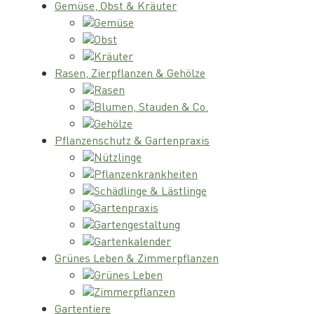
Gemüse, Obst & Kräuter
Gemüse
Obst
Kräuter
Rasen, Zierpflanzen & Gehölze
Rasen
Blumen, Stauden & Co.
Gehölze
Pflanzenschutz & Gartenpraxis
Nützlinge
Pflanzenkrankheiten
Schädlinge & Lästlinge
Gartenpraxis
Gartengestaltung
Gartenkalender
Grünes Leben & Zimmerpflanzen
Grünes Leben
Zimmerpflanzen
Gartentiere