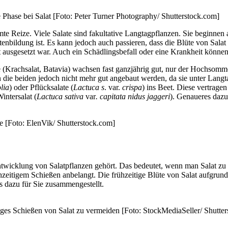
hase bei Salat [Foto: Peter Turner Photography/ Shutterstock.com]
e Reize. Viele Salate sind fakultative Langtagpflanzen. Sie beginnen 
enbildung ist. Es kann jedoch auch passieren, dass die Blüte von Salat vo
it ausgesetzt war. Auch ein Schädlingsbefall oder eine Krankheit könne
te (Krachsalat, Batavia) wachsen fast ganzjährig gut, nur der Hochsomme
en die beiden jedoch nicht mehr gut angebaut werden, da sie unter La
lia
) oder Pflücksalate (
Lactuca s
. var.
crispa
) ins Beet. Diese vertrag
intersalat (
Lactuca sativa
var
. capitata nidus jaggeri
). Genaueres dazu
be [Foto: ElenVik/ Shutterstock.com]
ntwicklung von Salatpflanzen gehört. Das bedeutet, wenn man Salat zu l
zeitigem Schießen anbelangt. Die frühzeitige Blüte von Salat aufgrun
s dazu für Sie zusammengestellt.
tiges Schießen von Salat zu vermeiden [Foto: StockMediaSeller/ Shutte