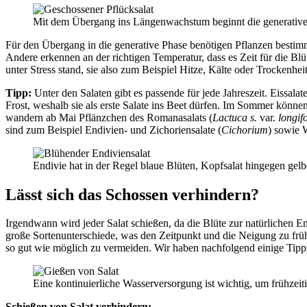
Mit dem Übergang ins Längenwachstum beginnt die generative P
Für den Übergang in die generative Phase benötigen Pflanzen bestimmt
Andere erkennen an der richtigen Temperatur, dass es Zeit für die Blüt
unter Stress stand, sie also zum Beispiel Hitze, Kälte oder Trockenhe
Tipp:
Unter den Salaten gibt es passende für jede Jahreszeit. Eissala
Frost, weshalb sie als erste Salate ins Beet dürfen. Im Sommer könn
wandern ab Mai Pflänzchen des Romanasalats (
Lactuca s.
var.
longifo
sind zum Beispiel Endivien- und Zichoriensalate (
Cichorium
) sowie W
Endivie hat in der Regel blaue Blüten, Kopfsalat hingegen gel
Lässt sich das Schossen verhindern?
Irgendwann wird jeder Salat schießen, da die Blüte zur natürlichen E
große Sortenunterschiede, was den Zeitpunkt und die Neigung zu früh
so gut wie möglich zu vermeiden. Wir haben nachfolgend einige Tipp
Eine kontinuierliche Wasserversorgung ist wichtig, um frühzei
Schießen von Salat verhindern: