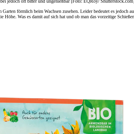
abei jedoch oft bitter und ungenießbar [Foto: EQRoy/ Shutterstock.com
arten förmlich beim Wachsen zusehen. Leider bedeutet es jedoch auch 
 die Höhe. Was es damit auf sich hat und ob man das vorzeitige Schieße