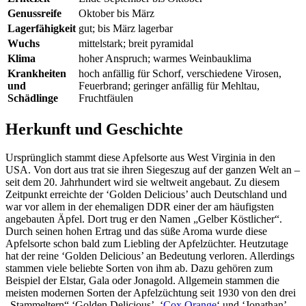
Genussreife
Oktober bis März
Lagerfähigkeit
gut; bis März lagerbar
Wuchs
mittelstark; breit pyramidal
Klima
hoher Anspruch; warmes Weinbauklima
Krankheiten
hoch anfällig für Schorf, verschiedene Virosen,
und
Feuerbrand; geringer anfällig für Mehltau,
Schädlinge
Fruchtfäulen
Herkunft und Geschichte
Ursprünglich stammt diese Apfelsorte aus West Virginia in den
USA. Von dort aus trat sie ihren Siegeszug auf der ganzen Welt an –
seit dem 20. Jahrhundert wird sie weltweit angebaut. Zu diesem
Zeitpunkt erreichte der ‘Golden Delicious’ auch Deutschland und
war vor allem in der ehemaligen DDR einer der am häufigsten
angebauten Äpfel. Dort trug er den Namen „Gelber Köstlicher“.
Durch seinen hohen Ertrag und das süße Aroma wurde diese
Apfelsorte schon bald zum Liebling der Apfelzüchter. Heutzutage
hat der reine ‘Golden Delicious’ an Bedeutung verloren. Allerdings
stammen viele beliebte Sorten von ihm ab. Dazu gehören zum
Beispiel der Elstar, Gala oder Jonagold. Allgemein stammen die
meisten modernen Sorten der Apfelzüchtung seit 1930 von den drei
„Stammeltern“ ‘Golden Delicious’, ‘
Cox Orange
‘ und ‘Jonathan’