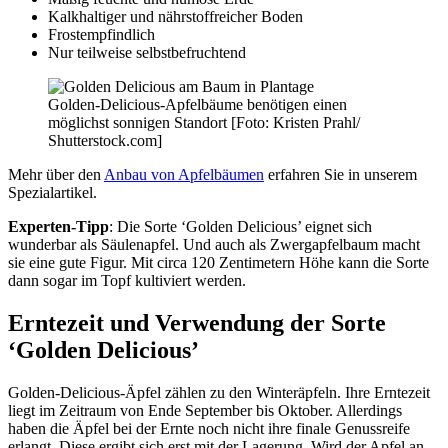
Kalkhaltiger und nährstoffreicher Boden
Frostempfindlich
Nur teilweise selbstbefruchtend
Golden-Delicious-Apfelbäume benötigen einen
möglichst sonnigen Standort [Foto: Kristen Prahl/
Shutterstock.com]
Mehr über den
Anbau von Apfelbäumen
erfahren Sie in unserem
Spezialartikel.
Experten-Tipp
: Die Sorte ‘Golden Delicious’ eignet sich
wunderbar als Säulenapfel. Und auch als Zwergapfelbaum macht
sie eine gute Figur. Mit circa 120 Zentimetern Höhe kann die Sorte
dann sogar im Topf kultiviert werden.
Erntezeit und Verwendung der Sorte
‘Golden Delicious’
Golden-Delicious-Äpfel zählen zu den Winteräpfeln. Ihre Erntezeit
liegt im Zeitraum von Ende September bis Oktober. Allerdings
haben die Äpfel bei der Ernte noch nicht ihre finale Genussreife
erlangt. Diese ergibt sich erst mit der Lagerung. Wird der Apfel an