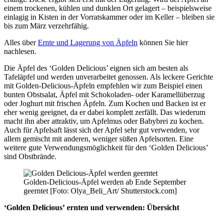
einem trockenen, kühlen und dunklen Ort gelagert – beispielsweise
einlagig in Kisten in der Vorratskammer oder im Keller – bleiben sie
bis zum März verzehrfähig.
Alles über
Ernte und Lagerung von Äpfeln
können Sie hier
nachlesen.
Die Äpfel des ‘Golden Delicious’ eignen sich am besten als
Tafeläpfel und werden unverarbeitet genossen. Als leckere Gerichte
mit Golden-Delicious-Äpfeln empfehlen wir zum Beispiel einen
bunten Obstsalat, Äpfel mit Schokoladen- oder Karamellüberzug
oder Joghurt mit frischen Äpfeln. Zum Kochen und Backen ist er
eher wenig geeignet, da er dabei komplett zerfällt. Das wiederum
macht ihn aber attraktiv, um Apfelmus oder Babybrei zu kochen.
Auch für Apfelsaft lässt sich der Apfel sehr gut verwenden, vor
allem gemischt mit anderen, weniger süßen Apfelsorten. Eine
weitere gute Verwendungsmöglichkeit für den ‘Golden Delicious’
sind Obstbrände.
Golden-Delicious-Äpfel werden ab Ende September
geerntet [Foto: Olya_Beli_Art/ Shutterstock.com]
‘Golden Delicious’
ernten und verwenden: Übersicht