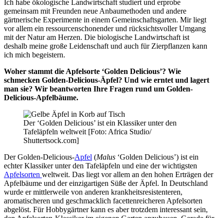
Ich habe ökologische Landwirtschaft studiert und erprobe
gemeinsam mit Freunden neue Anbaumethoden und andere
gärtnerische Experimente in einem Gemeinschaftsgarten. Mir liegt
vor allem ein ressourcenschonender und rücksichtsvoller Umgang
mit der Natur am Herzen. Die biologische Landwirtschaft ist
deshalb meine große Leidenschaft und auch für Zierpflanzen kann
ich mich begeistern.
Woher stammt die Apfelsorte ‘Golden Delicious’? Wie
schmecken Golden-Delicious-Äpfel? Und wie erntet und lagert
man sie? Wir beantworten Ihre Fragen rund um Golden-
Delicious-Apfelbäume.
Der ‘Golden Delicious’ ist ein Klassiker unter den
Tafeläpfeln weltweit [Foto: Africa Studio/
Shuttertsock.com]
Der Golden-Delicious-
Apfel
(
Malus
‘Golden Delicious’) ist ein
echter Klassiker unter den Tafeläpfeln und eine der wichtigsten
Apfelsorten
weltweit. Das liegt vor allem an den hohen Erträgen der
Apfelbäume und der einzigartigen Süße der Äpfel. In Deutschland
wurde er mittlerweile von anderen krankheitsresistenteren,
aromatischeren und geschmacklich facettenreicheren Apfelsorten
abgelöst. Für Hobbygärtner kann es aber trotzdem interessant sein,