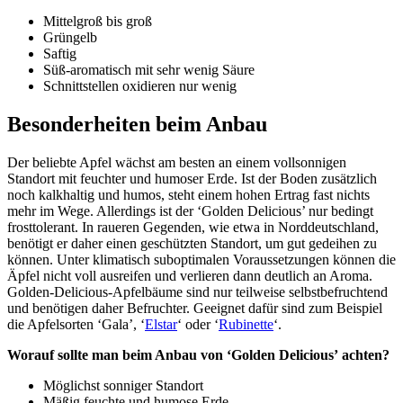
Mittelgroß bis groß
Grüngelb
Saftig
Süß-aromatisch mit sehr wenig Säure
Schnittstellen oxidieren nur wenig
Besonderheiten beim Anbau
Der beliebte Apfel wächst am besten an einem vollsonnigen
Standort mit feuchter und humoser Erde. Ist der Boden zusätzlich
noch kalkhaltig und humos, steht einem hohen Ertrag fast nichts
mehr im Wege. Allerdings ist der ‘Golden Delicious’ nur bedingt
frosttolerant. In raueren Gegenden, wie etwa in Norddeutschland,
benötigt er daher einen geschützten Standort, um gut gedeihen zu
können. Unter klimatisch suboptimalen Voraussetzungen können die
Äpfel nicht voll ausreifen und verlieren dann deutlich an Aroma.
Golden-Delicious-Apfelbäume sind nur teilweise selbstbefruchtend
und benötigen daher Befruchter. Geeignet dafür sind zum Beispiel
die Apfelsorten ‘Gala’, ‘
Elstar
‘ oder ‘
Rubinette
‘.
Worauf sollte man beim Anbau von ‘Golden Delicious’
achten?
Möglichst sonniger Standort
Mäßig feuchte und humose Erde